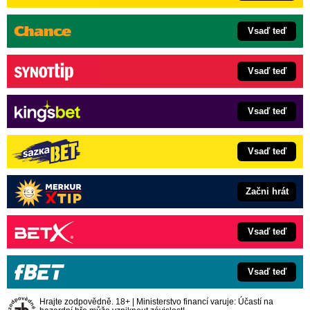
Vsaď teď
Vsaď teď
Vsaď teď
Vsaď teď
Začni hrát
Vsaď teď
Vsaď teď
Hrajte zodpovědně. 18+ | Ministerstvo financí varuje: Účastí na