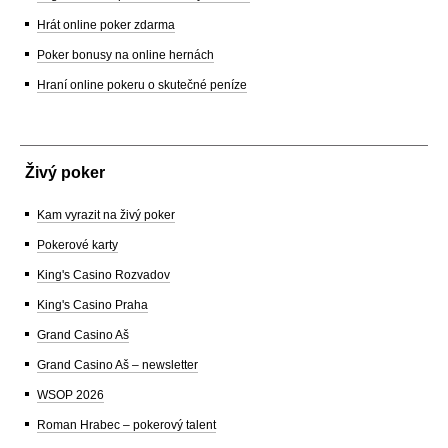
Hrát online poker zdarma
Poker bonusy na online hernách
Hraní online pokeru o skutečné peníze
Živý poker
Kam vyrazit na živý poker
Pokerové karty
King's Casino Rozvadov
King's Casino Praha
Grand Casino Aš
Grand Casino Aš – newsletter
WSOP 2026
Roman Hrabec – pokerový talent