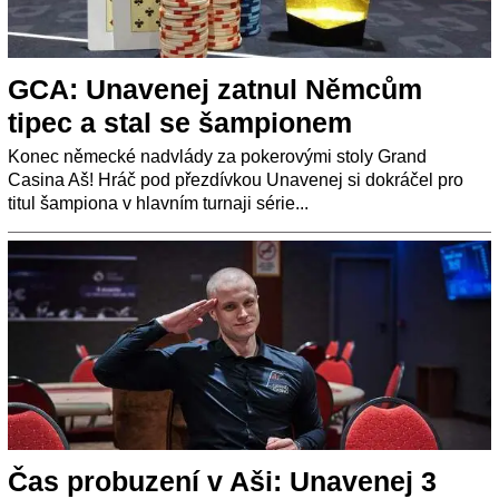
GCA: Unavenej zatnul Němcům
tipec a stal se šampionem
Konec německé nadvlády za pokerovými stoly Grand
Casina Aš! Hráč pod přezdívkou Unavenej si dokráčel pro
titul šampiona v hlavním turnaji série...
Čas probuzení v Aši: Unavenej 3