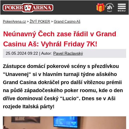
PokerArena.cz
>
ŽIVÝ POKER
>
Grand Casino Aš
Neúnavný Čech zase řádil v Grand
Casinu Aš: Vyhrál Friday 7K!
25.05.2024 09:22
| Autor:
Pavel Raclavský
Zástupce domácí pokerové scény s přezdívkou
"Unavenej" si v hlavním turnaji týdne ašského
Grand Casina dokráčel pro další vítěznou prémii
na půdě západočeského poker roomu, kde o den
dříve dominoval český "Lucio". Dnes se v Aši
rozjede Italská párty!