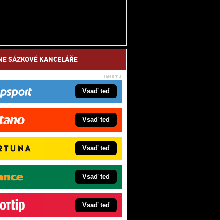
NE SÁZKOVÉ KANCELÁŘE
Vsaď teď
Vsaď teď
Vsaď teď
Vsaď teď
Vsaď teď