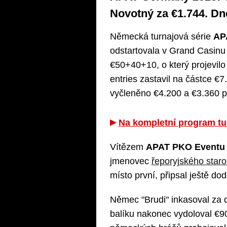
Novotný za €1.744. Dn
Německá turnajová série
AP
odstartovala v Grand Casin
€50+40+10, o který projevilo 
entries zastavil na částce €
vyčleněno €4.200 a €3.360 
Na kompletní program tur
Vítězem
APAT PKO Eventu
jmenovec
řeporyjského staro
místo první, připsal ještě d
Němec "Brudi" inkasoval za 
balíku nakonec vydoloval €9