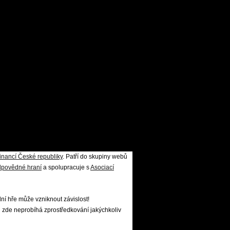
financí České republiky
. Patří do skupiny webů
povědné hraní
a spolupracuje s
Asociací
dní hře může vzniknout závislost!
 zde neprobíhá zprostředkování jakýchkoliv