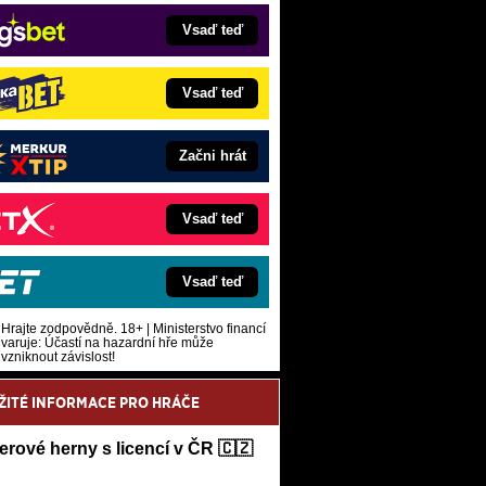
Vsaď teď
Vsaď teď
Začni hrát
Vsaď teď
Vsaď teď
Hrajte zodpovědně. 18+ | Ministerstvo financí
varuje: Účastí na hazardní hře může
vzniknout závislost!
ŽITÉ INFORMACE PRO HRÁČE
erové herny s licencí v ČR 🇨🇿