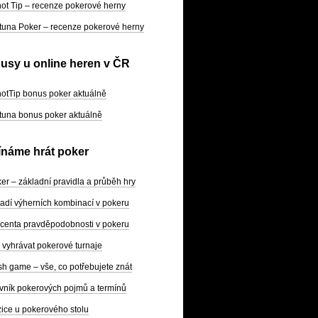
ot Tip – recenze pokerové herny
tuna Poker – recenze pokerové herny
usy u online heren v ČR
otTip bonus poker aktuálně
tuna bonus poker aktuálně
ínáme hrát poker
er – základní pravidla a průběh hry
adí výherních kombinací v pokeru
centa pravděpodobnosti v pokeru
 vyhrávat pokerové turnaje
h game – vše, co potřebujete znát
vník pokerových pojmů a termínů
ice u pokerového stolu