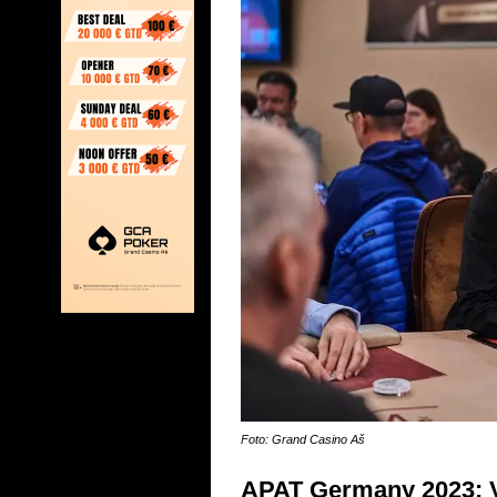
Foto: Grand Casino Aš
APAT Germany 2023: 