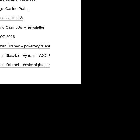
g's Casino Praha
nd Casino Aš
nd Casino Aš – newsletter
OP 2026
an Hrabec – pokerový talent
tin Staszko – výhra na WSOP
tin Kabrhel – český highroller