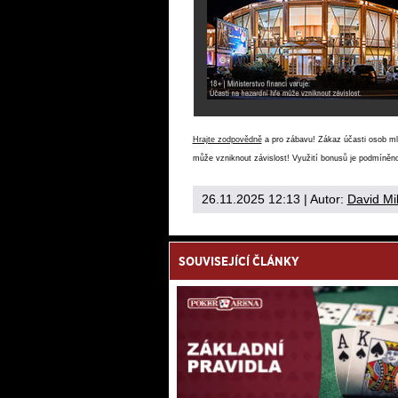
Hrajte zodpovědně
a pro zábavu! Zákaz účasti osob mlad
může vzniknout závislost! Využití bonusů je podmíněno
26.11.2025 12:13
| Autor:
David Mi
SOUVISEJÍCÍ ČLÁNKY