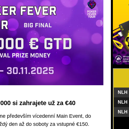
00 si zahrajete už za €40
ídne především vícedenní Main Event, do
aždý den až do soboty za vstupné €150.