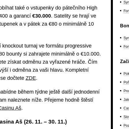
Syn
probíhat také o vstupenky do pátečního High
For
€400 a garancí
€30.000
. Satelity se hrají ve
stupenek a v pátek za €80 o minimálně 10
Bon
Syn
í knockout turnaj ve formátu progressive
For
80 bounty si zahrajete minimálně o €10.000.
Zač
ete získat odměnu za vyřazené hráče. Čím
výší i odměna za vaši hlavu. Kompletní
Pok
 se dočtete
ZDE
.
Poř
Pro
nabídne během týdne ještě další jednodenní
ram naleznete níže. Přejeme hodně štěstí
Jak
Casinu Aš
.
Cas
Slo
ina Aš (26. 11. – 30. 11.)
Poz