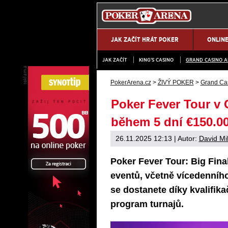
JAK ZAČÍT HRÁT POKER
ONLIN
JAK ZAČÍT
KING'S CASINO
GRAND CASINO A
PokerArena.cz
>
ŽIVÝ POKER
>
Grand Ca
Poker Fever Tour v 
během 5 dní €150.0
26.11.2025 12:13
| Autor:
David Mi
Poker Fever Tour: Big Fin
eventů, včetně vícedenního
se dostanete díky kvalifika
program turnajů.