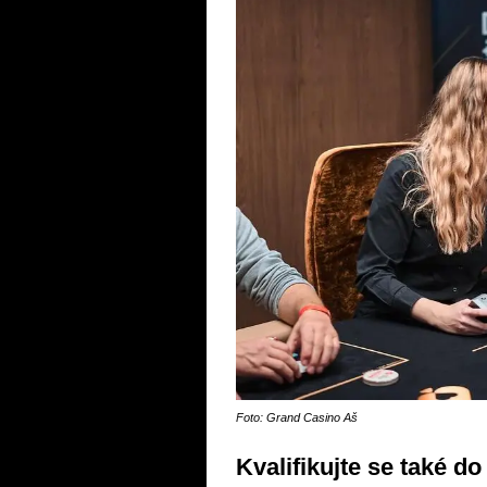
Foto: Grand Casino Aš
Kvalifikujte se také d