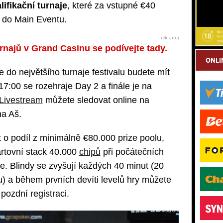
lifikační turnaje
, které za vstupné €40
ů do Main Eventu.
najů v Grand Casinu se podívejte tady.
ONLI
 do největšího turnaje festivalu budete mít
17:00 se rozehraje Day 2 a finále je na
Livestream
můžete sledovat online na
a Aš.
o podíl z minimálně €80.000 prize poolu,
artovní stack 40.000
chipů
při počátečních
. Blindy se zvyšují každých 40 minut (20
) a během prvních devíti levelů hry můžete
pozdní registraci.