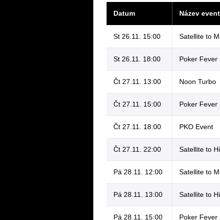
Datum
Název even
St 26.11. 15:00
Satellite to 
St 26.11. 18:00
Poker Fever 
Čt 27.11. 13:00
Noon Turbo
Čt 27.11. 15:00
Poker Fever 
Čt 27.11. 18:00
PKO Event
Čt 27.11. 22:00
Satellite to H
Pá 28.11. 12:00
Satellite to 
Pá 28.11. 13:00
Satellite to H
Pá 28.11. 15:00
Poker Fever 