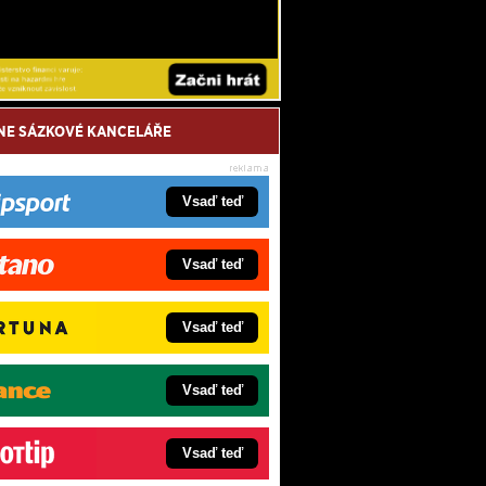
NE SÁZKOVÉ KANCELÁŘE
Vsaď teď
Vsaď teď
Vsaď teď
Vsaď teď
Vsaď teď