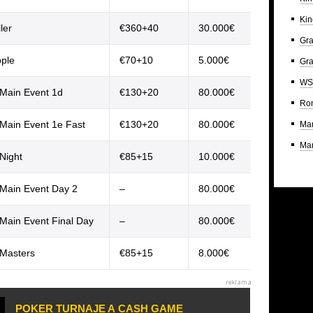
Kin
ler
€360+40
30.000€
Gra
ple
€70+10
5.000€
Gra
WS
Main Event 1d
€130+20
80.000€
Rom
Main Event 1e Fast
€130+20
80.000€
Mar
Mar
Night
€85+15
10.000€
Main Event Day 2
–
80.000€
Main Event Final Day
–
80.000€
 Masters
€85+15
8.000€
POKER TURNAJE A CASH GAME