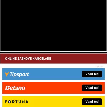
ONLINE SÁZKOVÉ KANCELÁŘE
Vsaď teď
Vsaď teď
Vsaď teď