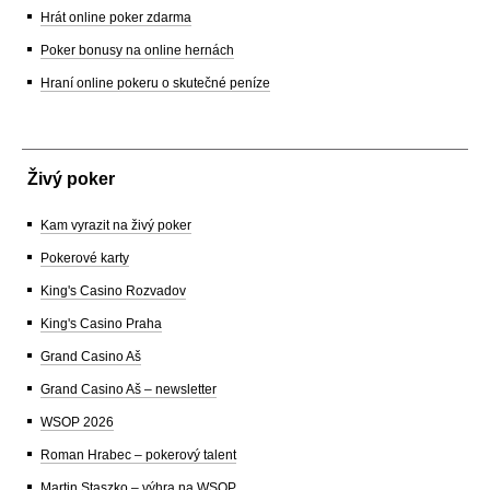
Hrát online poker zdarma
Poker bonusy na online hernách
Hraní online pokeru o skutečné peníze
Živý poker
Kam vyrazit na živý poker
Pokerové karty
King's Casino Rozvadov
King's Casino Praha
Grand Casino Aš
Grand Casino Aš – newsletter
WSOP 2026
Roman Hrabec – pokerový talent
Martin Staszko – výhra na WSOP