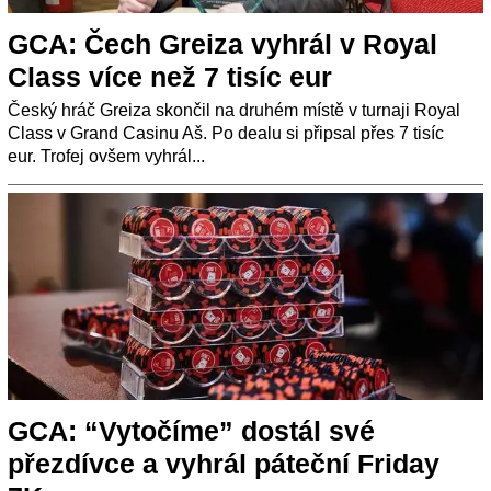
GCA: Čech Greiza vyhrál v Royal
Class více než 7 tisíc eur
Český hráč Greiza skončil na druhém místě v turnaji Royal
Class v Grand Casinu Aš. Po dealu si připsal přes 7 tisíc
eur. Trofej ovšem vyhrál...
GCA: “Vytočíme” dostál své
přezdívce a vyhrál páteční Friday