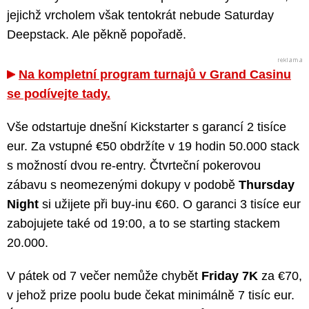
jejichž vrcholem však tentokrát nebude Saturday
Deepstack. Ale pěkně popořadě.
Na kompletní program turnajů v Grand Casinu
se podívejte tady.
Vše odstartuje dnešní Kickstarter s garancí 2 tisíce
eur. Za vstupné €50 obdržíte v 19 hodin 50.000 stack
s možností dvou re-entry. Čtvrteční pokerovou
zábavu s neomezenými dokupy v podobě
Thursday
Night
si užijete při buy-inu €60. O garanci 3 tisíce eur
zabojujete také od 19:00, a to se starting stackem
20.000.
V pátek od 7 večer nemůže chybět
Friday 7K
za €70,
v jehož prize poolu bude čekat minimálně 7 tisíc eur.