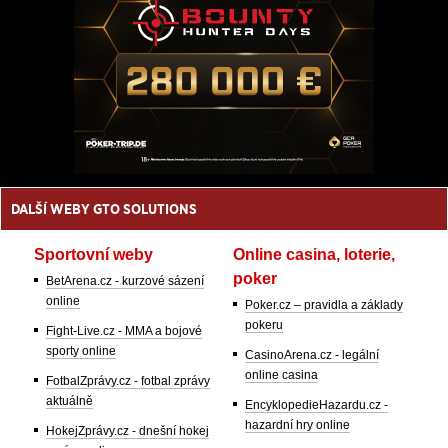
DALŠÍ WEBY GTO SOLUTIONS
Sportovní weby
Online casina, loterie,
poker
BetArena.cz - kurzové sázení
online
Poker.cz – pravidla a základy
pokeru
Fight-Live.cz - MMA a bojové
sporty online
CasinoArena.cz - legální
online casina
FotbalZprávy.cz - fotbal zprávy
aktuálně
EncyklopedieHazardu.cz -
hazardní hry online
HokejZprávy.cz - dnešní hokej