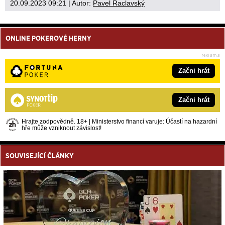
20.09.2023 09:21
| Autor:
Pavel Raclavský
ONLINE POKEROVÉ HERNY
Začni hrát
Začni hrát
Hrajte zodpovědně. 18+ | Ministerstvo financí varuje: Účastí na hazardní
hře může vzniknout závislost!
SOUVISEJÍCÍ ČLÁNKY