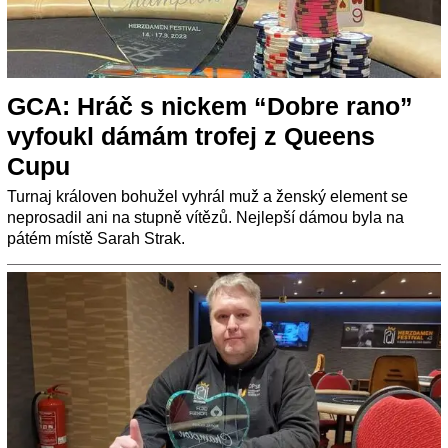
GCA: Hráč s nickem “Dobre rano”
vyfoukl dámám trofej z Queens
Cupu
Turnaj královen bohužel vyhrál muž a ženský element se
neprosadil ani na stupně vítězů. Nejlepší dámou byla na
pátém místě Sarah Strak.