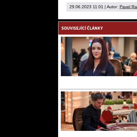
29.06.2023 11:01
| Autor:
Pavel Ra
SOUVISEJÍCÍ ČLÁNKY