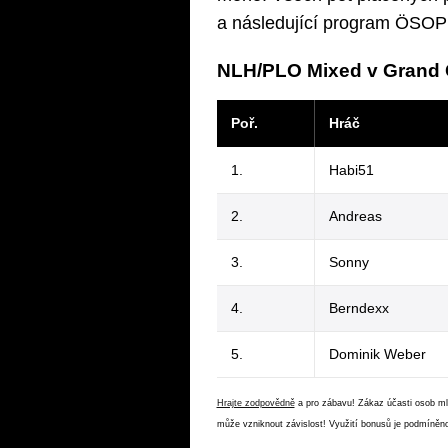
a následující program ÖSOP 
NLH/PLO Mixed v Grand 
Poř.
Hráč
1.
Habi51
2.
Andreas
3.
Sonny
4.
Berndexx
5.
Dominik Weber
Hrajte zodpovědně
a pro zábavu! Zákaz účasti osob mlad
může vzniknout závislost! Využití bonusů je podmíněno