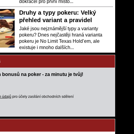
dokráčel pro první místo...
Druhy a typy pokeru: Velký
přehled variant a pravidel
Jaké jsou nejznámější typy a varianty
pokeru? Dnes nejčastěji hraná varianta
pokeru je No Limit Texas Hold’em, ale
existuje i mnoho dalších...
S
 bonusů na poker - za minutu je tvůj!
h údajů
pro účely zasílání obchodních sdělení