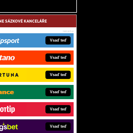
NE SÁZKOVÉ KANCELÁŘE
Vsaď teď
Vsaď teď
Vsaď teď
Vsaď teď
Vsaď teď
Vsaď teď