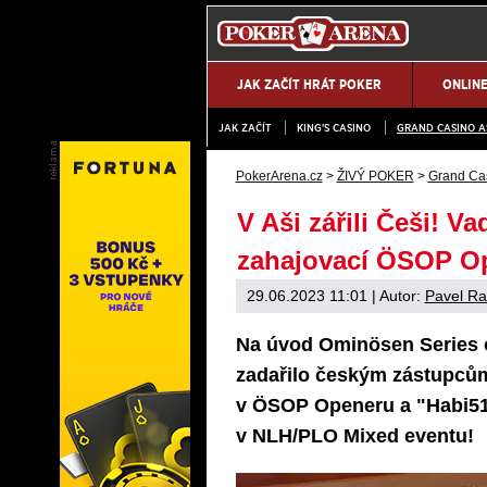
JAK ZAČÍT HRÁT POKER
ONLIN
JAK ZAČÍT
KING'S CASINO
GRAND CASINO A
PokerArena.cz
>
ŽIVÝ POKER
>
Grand Ca
V Aši zářili Češi! V
zahajovací ÖSOP O
29.06.2023 11:01
| Autor:
Pavel Ra
Na úvod Ominösen Series 
zadařilo českým zástupcům
v ÖSOP Openeru a "Habi51"
v NLH/PLO Mixed eventu!