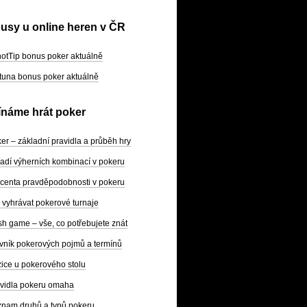
usy u online heren v ČR
otTip bonus poker aktuálně
tuna bonus poker aktuálně
ínáme hrát poker
er – základní pravidla a průběh hry
adí výherních kombinací v pokeru
centa pravděpodobnosti v pokeru
 vyhrávat pokerové turnaje
h game – vše, co potřebujete znát
vník pokerových pojmů a termínů
ice u pokerového stolu
vidla pokeru omaha
nam druhů a typů pokeru