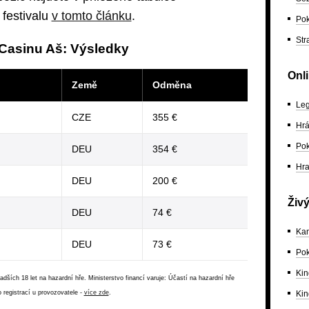
festivalu
v tomto článku
.
Pok
Str
Casinu Aš: Výsledky
Onl
Země
Odměna
Leg
CZE
355 €
Hrá
Pok
DEU
354 €
Hra
DEU
200 €
Živ
DEU
74 €
Kam
DEU
73 €
Pok
Kin
ších 18 let na hazardní hře. Ministerstvo financí varuje: Účastí na hazardní hře
 registrací u provozovatele -
více zde
.
Kin