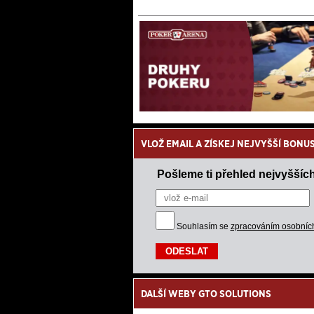
VLOŽ EMAIL A ZÍSKEJ NEJVYŠŠÍ BONU
Pošleme ti přehled nejvyšších
Souhlasím se
zpracováním osobníc
DALŠÍ WEBY GTO SOLUTIONS