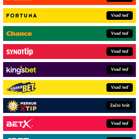
Vsaď teď
Vsaď teď
Vsaď teď
Vsaď teď
Vsaď teď
Začni hrát
Vsaď teď