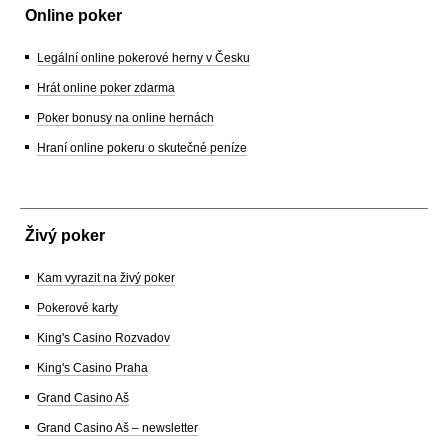
Online poker
Legální online pokerové herny v Česku
Hrát online poker zdarma
Poker bonusy na online hernách
Hraní online pokeru o skutečné peníze
Živý poker
Kam vyrazit na živý poker
Pokerové karty
King's Casino Rozvadov
King's Casino Praha
Grand Casino Aš
Grand Casino Aš – newsletter