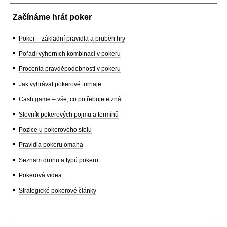
Začínáme hrát poker
Poker – základní pravidla a průběh hry
Pořadí výherních kombinací v pokeru
Procenta pravděpodobnosti v pokeru
Jak vyhrávat pokerové turnaje
Cash game – vše, co potřebujete znát
Slovník pokerových pojmů a termínů
Pozice u pokerového stolu
Pravidla pokeru omaha
Seznam druhů a typů pokeru
Pokerová videa
Strategické pokerové články