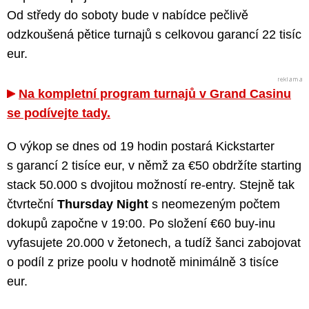
Od středy do soboty bude v nabídce pečlivě
odzkoušená pětice turnajů s celkovou garancí 22 tisíc
eur.
Na kompletní program turnajů v Grand Casinu
se podívejte tady.
O výkop se dnes od 19 hodin postará Kickstarter
s garancí 2 tisíce eur, v němž za €50 obdržíte starting
stack 50.000 s dvojitou možností re-entry. Stejně tak
čtvrteční
Thursday Night
s neomezeným počtem
dokupů započne v 19:00. Po složení €60 buy-inu
vyfasujete 20.000 v žetonech, a tudíž šanci zabojovat
o podíl z prize poolu v hodnotě minimálně 3 tisíce
eur.