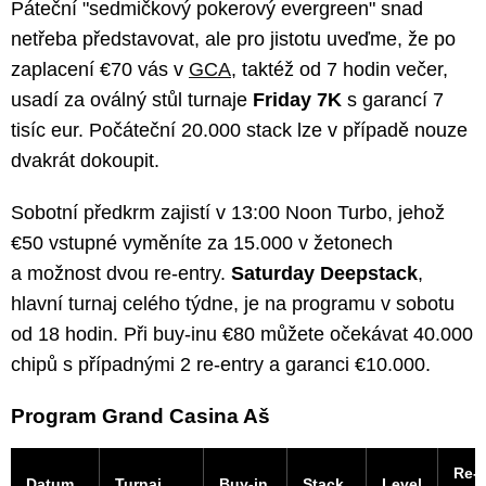
Páteční "sedmičkový pokerový evergreen" snad
netřeba představovat, ale pro jistotu uveďme, že po
zaplacení €70 vás v
GCA
, taktéž od 7 hodin večer,
usadí za oválný stůl turnaje
Friday 7K
s garancí 7
tisíc eur. Počáteční 20.000 stack lze v případě nouze
dvakrát dokoupit.
Sobotní předkrm zajistí v 13:00 Noon Turbo, jehož
€50 vstupné vyměníte za 15.000 v žetonech
a možnost dvou re-entry.
Saturday Deepstack
,
hlavní turnaj celého týdne, je na programu v sobotu
od 18 hodin. Při buy-inu €80 můžete očekávat 40.000
chipů s případnými 2 re-entry a garanci €10.000.
Program Grand Casina Aš
Re-
Datum
Turnaj
Buy-in
Stack
Level