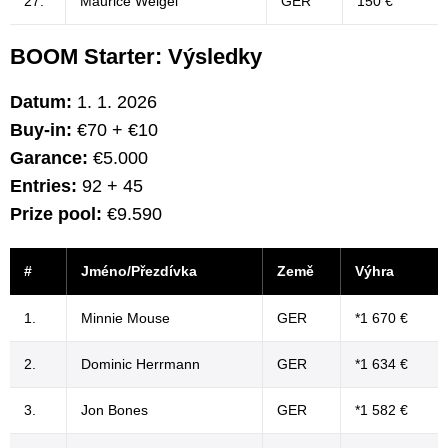
27.
Maurice Weigel
GER
150 €
BOOM Starter: Výsledky
Datum:
1. 1. 2026
Buy-in:
€70 + €10
Garance:
€5.000
Entries:
92 + 45
Prize pool:
€9.590
#
Jméno/Přezdívka
Země
Výhra
1.
Minnie Mouse
GER
*1 670 €
2.
Dominic Herrmann
GER
*1 634 €
3.
Jon Bones
GER
*1 582 €