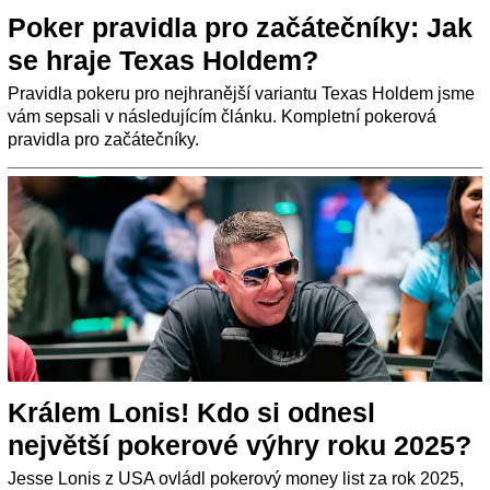
Poker pravidla pro začátečníky: Jak
se hraje Texas Holdem?
Pravidla pokeru pro nejhranější variantu Texas Holdem jsme
vám sepsali v následujícím článku. Kompletní pokerová
pravidla pro začátečníky.
Králem Lonis! Kdo si odnesl
největší pokerové výhry roku 2025?
Jesse Lonis z USA ovládl pokerový money list za rok 2025,