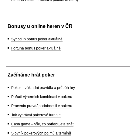
Bonusy u online heren v ČR
SynotTip bonus poker aktuálně
Fortuna bonus poker aktuálně
Začínáme hrát poker
Poker – základní pravidla a průběh hry
Pořadí výherních kombinací v pokeru
Procenta pravděpodobnosti v pokeru
Jak vyhrávat pokerové turnaje
Cash game – vše, co potřebujete znát
Slovník pokerových pojmů a termínů