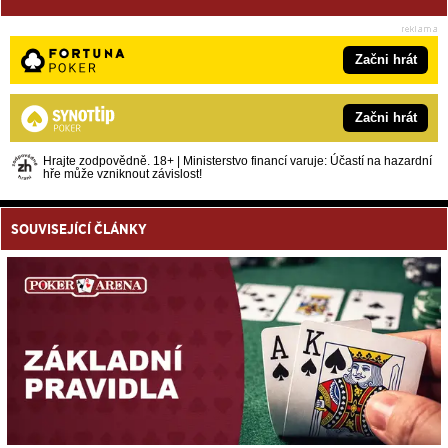
Začni hrát
Začni hrát
Hrajte zodpovědně. 18+ | Ministerstvo financí varuje: Účastí na hazardní
hře může vzniknout závislost!
SOUVISEJÍCÍ ČLÁNKY