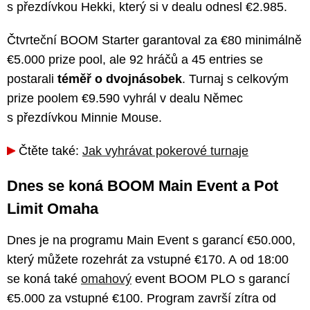
s přezdívkou Hekki, který si v dealu odnesl €2.985.
Čtvrteční BOOM Starter garantoval za €80 minimálně
€5.000 prize pool, ale 92 hráčů a 45 entries se
postarali
téměř o dvojnásobek
. Turnaj s celkovým
prize poolem €9.590 vyhrál v dealu Němec
s přezdívkou Minnie Mouse.
Čtěte také:
Jak vyhrávat pokerové turnaje
Dnes se koná BOOM Main Event a Pot
Limit Omaha
Dnes je na programu Main Event s garancí €50.000,
který můžete rozehrát za vstupné €170. A od 18:00
se koná také
omahový
event BOOM PLO s garancí
€5.000 za vstupné €100. Program završí zítra od