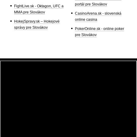
portál pre Slovákov
FightLive.sk - Oktagon, UFC a
MMA pre Slovákov
CasinoArena.sk - slovenská
online casina
HokejSpravy.sk – Hokejové
správy pre Slovákov
PokerOnline.sk - online poker
pre Slovákov