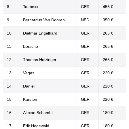
8.
Taubexx
GER
455 €
9.
Bernardus Van Dooren
NED
350 €
10.
Dietmar Engelhard
GER
265 €
11.
Borsche
GER
265 €
12.
Thomas Holzinger
GER
265 €
13.
Vegas
GER
220 €
14.
Daniel
GER
220 €
15.
Karsten
GER
220 €
16.
Alexan Schambil
GER
180 €
17.
Erik Hegewald
GER
180 €