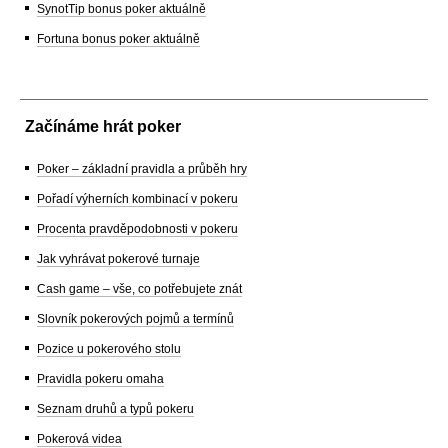
SynotTip bonus poker aktuálně
Fortuna bonus poker aktuálně
Začínáme hrát poker
Poker – základní pravidla a průběh hry
Pořadí výherních kombinací v pokeru
Procenta pravděpodobnosti v pokeru
Jak vyhrávat pokerové turnaje
Cash game – vše, co potřebujete znát
Slovník pokerových pojmů a termínů
Pozice u pokerového stolu
Pravidla pokeru omaha
Seznam druhů a typů pokeru
Pokerová videa