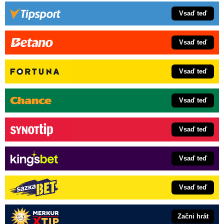
Vsaď teď
Vsaď teď
Vsaď teď
Vsaď teď
Vsaď teď
Vsaď teď
Vsaď teď
Začni hrát