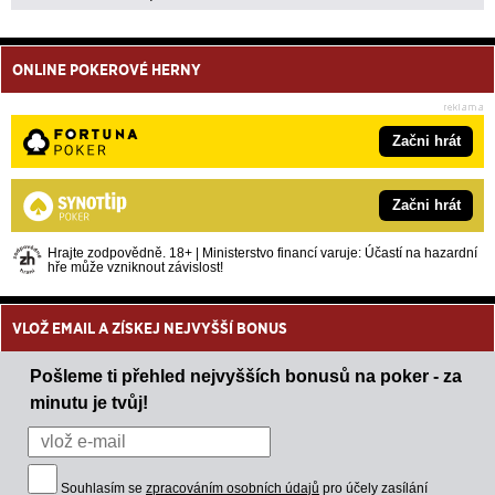
ONLINE POKEROVÉ HERNY
Začni hrát
Začni hrát
Hrajte zodpovědně. 18+ | Ministerstvo financí varuje: Účastí na hazardní
hře může vzniknout závislost!
VLOŽ EMAIL A ZÍSKEJ NEJVYŠŠÍ BONUS
Pošleme ti přehled nejvyšších bonusů na poker - za
minutu je tvůj!
Souhlasím se
zpracováním osobních údajů
pro účely zasílání