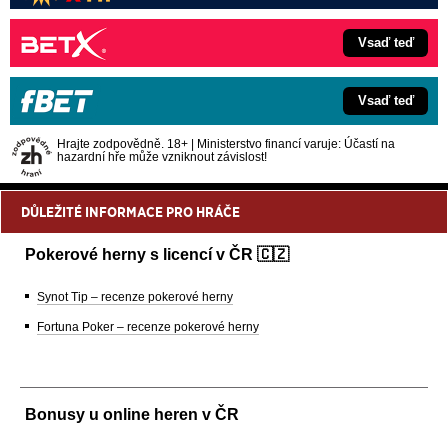
Vsaď teď
Vsaď teď
Hrajte zodpovědně. 18+ | Ministerstvo financí varuje: Účastí na
hazardní hře může vzniknout závislost!
DŮLEŽITÉ INFORMACE PRO HRÁČE
Pokerové herny s licencí v ČR 🇨🇿
Synot Tip – recenze pokerové herny
Fortuna Poker – recenze pokerové herny
Bonusy u online heren v ČR