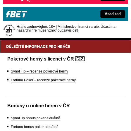
Vsaď teď
Hrajte zodpovědně. 18+ | Ministerstvo financí varuje: Účastí na
hazardní hře může vzniknout závislost!
DŮLEŽITÉ INFORMACE PRO HRÁČE
Pokerové herny s licencí v ČR 🇨🇿
Synot Tip – recenze pokerové herny
Fortuna Poker – recenze pokerové herny
Bonusy u online heren v ČR
SynotTip bonus poker aktuálně
Fortuna bonus poker aktuálně