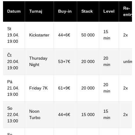
Re-
Datum
Turnaj
Buy-in
Stack
Level
entry
St
15
19.04.
Kickstarter
44+6€
50 000
2x
min
19:00
Čt
Thursday
20
20.04.
53+7€
20 000
unlimi
Night
min
19:00
Pá
20
21.04.
Friday 7K
61+9€
20 000
2x
min
19:00
So
Noon
15
22.04.
44+6€
15 000
2x
Turbo
min
13:00
So