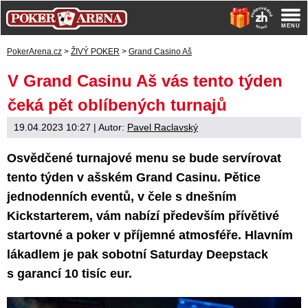
PokerArena.cz
>
ŽIVÝ POKER
>
Grand Casino Aš
V Grand Casinu Aš vás tento týden
čeká pět oblíbených turnajů
19.04.2023 10:27
| Autor:
Pavel Raclavský
Osvědčené turnajové menu se bude servírovat
tento týden v ašském Grand Casinu. Pětice
jednodenních eventů, v čele s dnešním
Kickstarterem, vám nabízí především přívětivé
startovné a poker v příjemné atmosféře. Hlavním
lákadlem je pak sobotní Saturday Deepstack
s garancí 10 tisíc eur.