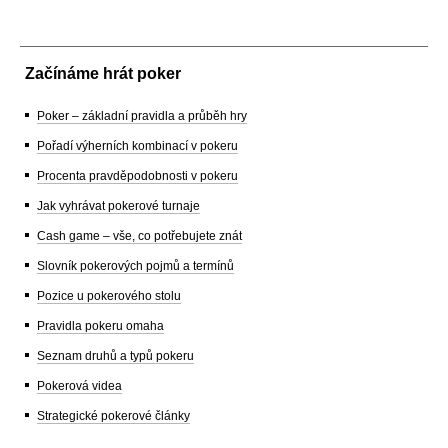
Začínáme hrát poker
Poker – základní pravidla a průběh hry
Pořadí výherních kombinací v pokeru
Procenta pravděpodobnosti v pokeru
Jak vyhrávat pokerové turnaje
Cash game – vše, co potřebujete znát
Slovník pokerových pojmů a termínů
Pozice u pokerového stolu
Pravidla pokeru omaha
Seznam druhů a typů pokeru
Pokerová videa
Strategické pokerové články