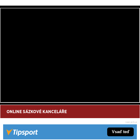
ONLINE SÁZKOVÉ KANCELÁŘE
Vsaď teď