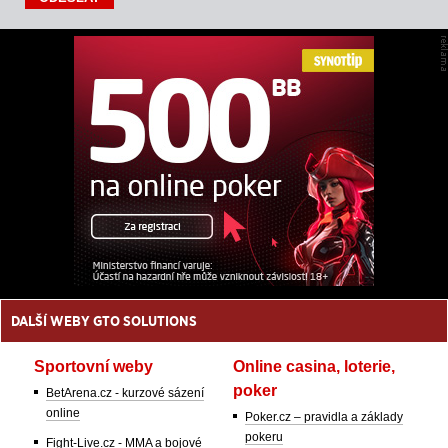
DALŠÍ WEBY GTO SOLUTIONS
Sportovní weby
Online casina, loterie,
poker
BetArena.cz - kurzové sázení
online
Poker.cz – pravidla a základy
pokeru
Fight-Live.cz - MMA a bojové