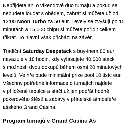
Nepřijdete ani o víkendové duo turnajů a pokud se
nebudete loudat s obědem, zahrát si můžete už od
13:00
Noon Turbo
za 50 eur. Levely se zvyšují po 15
minutách a 15.000 chipů si můžete pořídit celkem
třikrát. To hlavní však přichází na závěr.
Tradiční
Saturday Deepstack
s buy-inem 80 eur
navazuje v 18 hodin, kdy vyfasujete 40.000 stack
s možností dvou dokupů během osmi 20 minutových
levelů. Ve hře bude minimální prize pool 10 tisíc eur.
Všechny potřebné informace o turnajích najdete
v přiložené tabulce a stačí už jen popřát hodně
pokerového štěstí a zábavy v přátelské atmosféře
ašského Grand Casina.
Program turnajů v Grand Casinu Aš