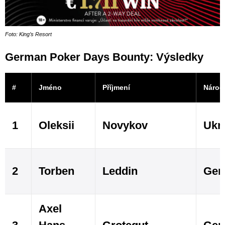
Foto: King’s Resort
German Poker Days Bounty: Výsledky
#
Jméno
Příjmení
Národ
1
Oleksii
Novykov
Ukr
2
Torben
Leddin
Ger
Axel