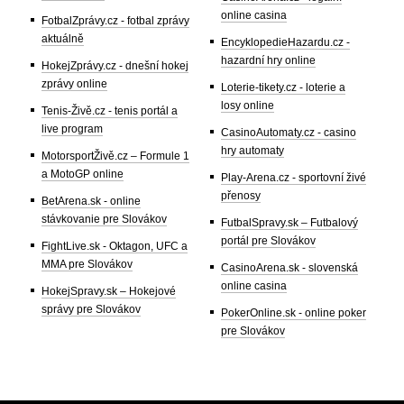
online casina
FotbalZprávy.cz - fotbal zprávy
aktuálně
EncyklopedieHazardu.cz -
hazardní hry online
HokejZprávy.cz - dnešní hokej
zprávy online
Loterie-tikety.cz - loterie a
losy online
Tenis-Živě.cz - tenis portál a
live program
CasinoAutomaty.cz - casino
hry automaty
MotorsportŽivě.cz – Formule 1
a MotoGP online
Play-Arena.cz - sportovní živé
přenosy
BetArena.sk - online
stávkovanie pre Slovákov
FutbalSpravy.sk – Futbalový
portál pre Slovákov
FightLive.sk - Oktagon, UFC a
MMA pre Slovákov
CasinoArena.sk - slovenská
online casina
HokejSpravy.sk – Hokejové
správy pre Slovákov
PokerOnline.sk - online poker
pre Slovákov