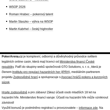
WSOP 2026
Roman Hrabec – pokerový talent
Martin Staszko – výhra na WSOP
Martin Kabrhel – český highroller
PokerArena.cz
je komplexní, odborný a důvěryhodný průvodce světem
legálních online casin, která mají licenci od
Ministerstva financí České
republiky
. Patří do skupiny webů společnosti GTO Solutions, s. r. o., která je
členem
Institutu pro regulaci hazardních her (IPRH)
, mediálním partnerem
projektu
Zodpovědné hraní
a spolupracuje s
Asociací hráčů pokeru a kurzových
sázek
.
Hrajte zodpovědně
a pro zábavu! Zákaz účasti osob mladších 18 let na
hazardní hře. Ministerstvo financí varuje: Účastí na hazardní hře může vzniknout
závislost!
Využití bonusů je podmíněno registrací u provozovatele –
informace zde
. Na