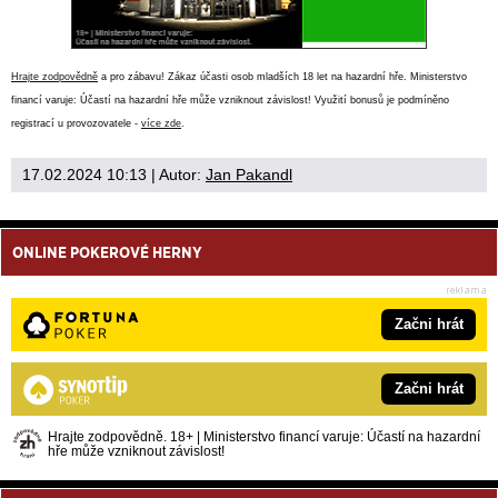
Hrajte zodpovědně
a pro zábavu! Zákaz účasti osob mladších 18 let na hazardní hře. Ministerstvo
financí varuje: Účastí na hazardní hře může vzniknout závislost! Využití bonusů je podmíněno
registrací u provozovatele -
více zde
.
17.02.2024 10:13
| Autor:
Jan Pakandl
ONLINE POKEROVÉ HERNY
Začni hrát
Začni hrát
Hrajte zodpovědně. 18+ | Ministerstvo financí varuje: Účastí na hazardní
hře může vzniknout závislost!