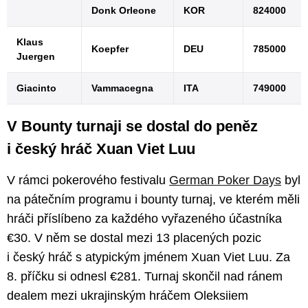
Donk Orleone
KOR
824000
Klaus
Koepfer
DEU
785000
Juergen
Giacinto
Vammacegna
ITA
749000
V Bounty turnaji se dostal do peněz
i český hráč Xuan Viet Luu
V rámci pokerového festivalu
German Poker Days
byl
na pátečním programu i bounty turnaj, ve kterém měli
hráči příslíbeno za každého vyřazeného účastníka
€30. V něm se dostal mezi 13 placených pozic
i český hráč s atypickým jménem Xuan Viet Luu. Za
8. příčku si odnesl €281. Turnaj skončil nad ránem
dealem mezi ukrajinským hráčem Oleksiiem