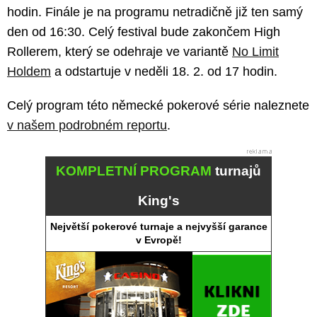
hodin. Finále je na programu netradičně již ten samý
den od 16:30. Celý festival bude zakončem High
Rollerem, který se odehraje ve variantě
No Limit
Holdem
a odstartuje v neděli 18. 2. od 17 hodin.
Celý program této německé pokerové série naleznete
v našem podrobném reportu
.
KOMPLETNÍ PROGRAM
turnajů
King's
Největší pokerové turnaje a nejvyšší garance
v Evropě!