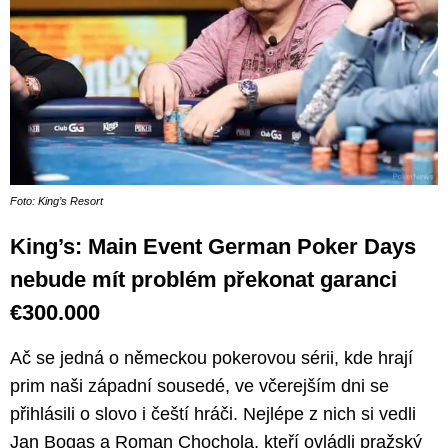
Foto: King’s Resort
King’s: Main Event German Poker Days
nebude mít problém překonat garanci
€300.000
Ač se jedná o německou pokerovou sérii, kde hrají
prim naši západní sousedé, ve včerejším dni se
přihlásili o slovo i čeští hráči. Nejlépe z nich si vedli
Jan Bogas a Roman Chochola, kteří ovládli pražský