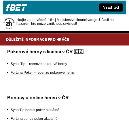
Vsaď teď
Hrajte zodpovědně. 18+ | Ministerstvo financí varuje: Účastí na
hazardní hře může vzniknout závislost!
DŮLEŽITÉ INFORMACE PRO HRÁČE
Pokerové herny s licencí v ČR 🇨🇿
Synot Tip – recenze pokerové herny
Fortuna Poker – recenze pokerové herny
Bonusy u online heren v ČR
SynotTip bonus poker aktuálně
Fortuna bonus poker aktuálně