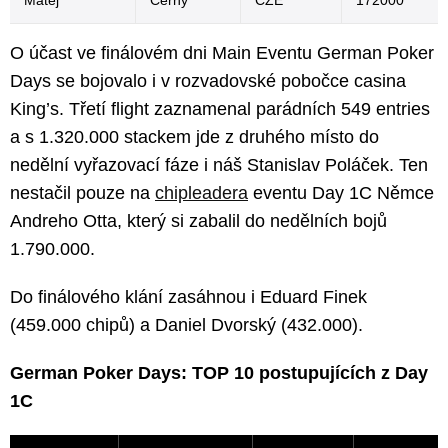
Matej
Cerny
CZE
172000
O účast ve finálovém dni Main Eventu German Poker
Days se bojovalo i v rozvadovské pobočce casina
King’s. Třetí flight zaznamenal parádních 549 entries
a s 1.320.000 stackem jde z druhého místo do
nedělní vyřazovací fáze i náš Stanislav Poláček. Ten
nestačil pouze na
chipleadera
eventu Day 1C Němce
Andreho Otta, který si zabalil do nedělních bojů
1.790.000.
Do finálového klání zasáhnou i Eduard Finek
(459.000 chipů) a Daniel Dvorský (432.000).
German Poker Days: TOP 10 postupujících z Day
1C