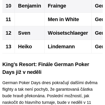
10
Benjamin
Frainge
Ger
11
Men in White
Ger
12
Sven
Woisetschlaeger
Ger
13
Heiko
Lindemann
Ger
King’s Resort: Finále German Poker
Days již v neděli
German Poker Days dnes pokračují dalšími dvěma
flighty a tak není pochyb, že garantovaná částka
bude hravě překonána. Poslední možností, jak
naskočit do hlavního turnaje, bude v neděli v 11