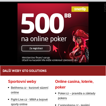
DALŠÍ WEBY GTO SOLUTIONS
Sportovní weby
Online casina, loterie,
poker
BetArena.cz - kurzové sázení
online
Poker.cz – pravidla a základy
pokeru
Fight-Live.cz - MMA a bojové
sporty online
CasinoArena.cz - legální