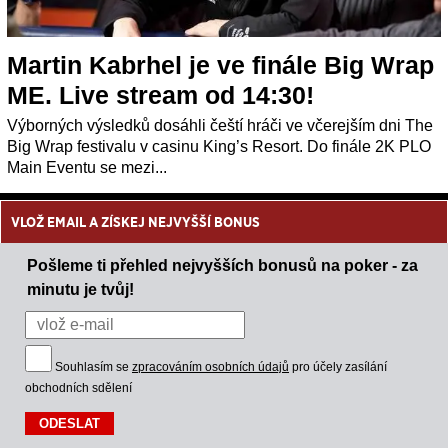
Martin Kabrhel je ve finále Big Wrap
ME. Live stream od 14:30!
Výborných výsledků dosáhli čeští hráči ve včerejším dni The
Big Wrap festivalu v casinu King’s Resort. Do finále 2K PLO
Main Eventu se mezi...
VLOŽ EMAIL A ZÍSKEJ NEJVYŠŠÍ BONUS
Pošleme ti přehled nejvyšších bonusů na poker - za
minutu je tvůj!
Souhlasím se
zpracováním osobních údajů
pro účely zasílání
obchodních sdělení