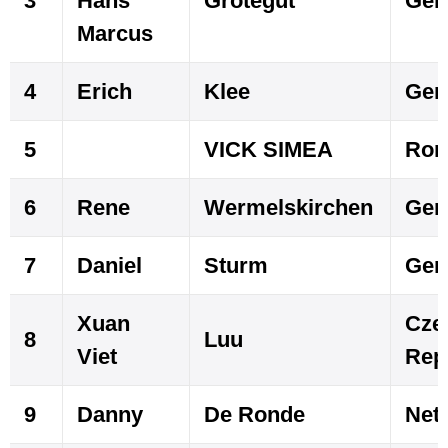
3
Hans
Grotegut
Ger
Marcus
4
Erich
Klee
Ger
5
VICK SIMEA
Rom
6
Rene
Wermelskirchen
Ger
7
Daniel
Sturm
Ger
Xuan
Cze
8
Luu
Viet
Rep
9
Danny
De Ronde
Net