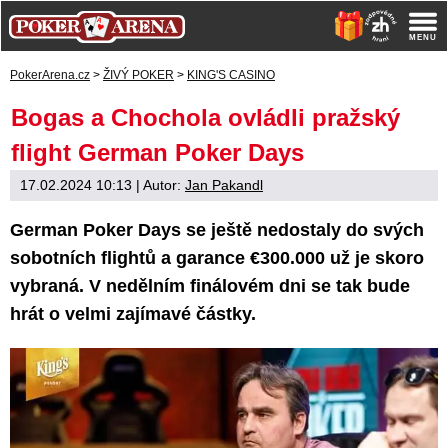
PokerArena.cz
>
ŽIVÝ POKER
>
KING'S CASINO
Bogas a Chochola ovládli pražský
flight German Poker Days
17.02.2024 10:13
| Autor:
Jan Pakandl
German Poker Days se ještě nedostaly do svých
sobotních flightů a garance €300.000 už je skoro
vybraná. V nedělním finálovém dni se tak bude
hrát o velmi zajímavé částky.