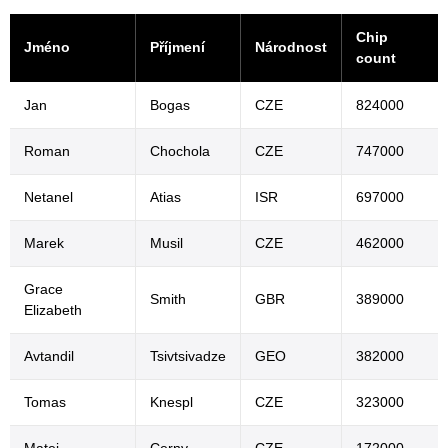
Chip
Jméno
Příjmení
Národnost
count
Jan
Bogas
CZE
824000
Roman
Chochola
CZE
747000
Netanel
Atias
ISR
697000
Marek
Musil
CZE
462000
Grace
Smith
GBR
389000
Elizabeth
Avtandil
Tsivtsivadze
GEO
382000
Tomas
Knespl
CZE
323000