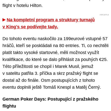
flight v hotelu Hilton.
Na kompletní program a struktury turnajů
v King's se podívejte tady.
Do tohoto eventu naskočilo za 199eurové vstupné 57
hráčů, kteří se poskládali na 80 entries. Ti, co nechtěli
platit takto vysoké startovné, měli možnost využít
kvalifikace, do které se dalo přihlásit za pouhých €25.
Této příležitosti se chopil i Marek Musil, jemuž
v satelitu patřila 3. příčka a skrz pražský flight se
dostal až do finále. Osm postupujících z tohoto
eventu doplnili ještě Tomáš Knespl a Matěj Černý.
German Poker Days: Postupující z pražského
flightu