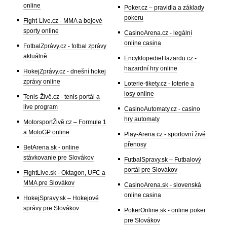
online
Poker.cz – pravidla a základy
pokeru
Fight-Live.cz - MMA a bojové
sporty online
CasinoArena.cz - legální
online casina
FotbalZprávy.cz - fotbal zprávy
aktuálně
EncyklopedieHazardu.cz -
hazardní hry online
HokejZprávy.cz - dnešní hokej
zprávy online
Loterie-tikety.cz - loterie a
losy online
Tenis-Živě.cz - tenis portál a
live program
CasinoAutomaty.cz - casino
hry automaty
MotorsportŽivě.cz – Formule 1
a MotoGP online
Play-Arena.cz - sportovní živé
přenosy
BetArena.sk - online
stávkovanie pre Slovákov
FutbalSpravy.sk – Futbalový
portál pre Slovákov
FightLive.sk - Oktagon, UFC a
MMA pre Slovákov
CasinoArena.sk - slovenská
online casina
HokejSpravy.sk – Hokejové
správy pre Slovákov
PokerOnline.sk - online poker
pre Slovákov