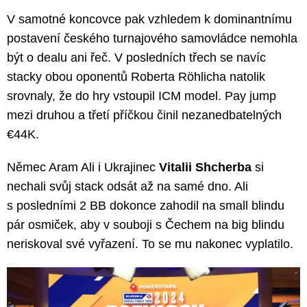
V samotné koncovce pak vzhledem k dominantnímu
postavení českého turnajového samovládce nemohla
být o dealu ani řeč. V posledních třech se navíc
stacky obou oponentů Roberta Röhlicha natolik
srovnaly, že do hry vstoupil ICM model. Pay jump
mezi druhou a třetí příčkou činil nezanedbatelných
€44K.
Němec Aram Ali i Ukrajinec
Vitalii Shcherba
si
nechali svůj stack odsát až na samé dno. Ali
s posledními 2 BB dokonce zahodil na small blindu
pár osmiček, aby v souboji s Čechem na big blindu
neriskoval své vyřazení. To se mu nakonec vyplatilo.