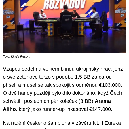
Foto: King’s Resort
Vzápětí seděl na velkém blindu ukrajinský hráč, jenž
o své žetonové torzo v podobě 1.5 BB za čárou
přišel, a musel se tak spokojit s odměnou €103.000.
O dvě handy později bylo dílo dokonáno, když Čech
schvátil i posledních pár koleček (3 BB)
Arama
Aliho
, který jako runner-up inkasoval €147.000.
Na řádění českého šampiona v závěru NLH Eureka