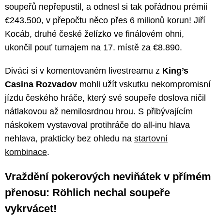
soupeřů nepřepustil, a odnesl si tak pořádnou prémii
€243.500, v přepočtu něco přes 6 milionů korun! Jiří
Kocáb, druhé české želízko ve finálovém ohni,
ukončil pouť turnajem na 17. místě za €8.890.
Diváci si v komentovaném livestreamu z
King’s
Casina Rozvadov
mohli užít vskutku nekompromisní
jízdu českého hráče, který své soupeře doslova ničil
nátlakovou až nemilosrdnou hrou. S přibývajícím
náskokem vystavoval protihráče do all-inu hlava
nehlava, prakticky bez ohledu na
startovní
kombinace
.
Vraždění pokerových neviňátek v přímém
přenosu: Röhlich nechal soupeře
vykrvácet!