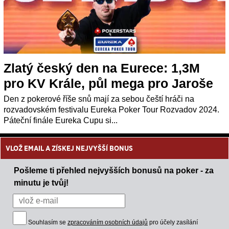
Zlatý český den na Eurece: 1,3M
pro KV Krále, půl mega pro Jaroše
Den z pokerové říše snů mají za sebou čeští hráči na
rozvadovském festivalu Eureka Poker Tour Rozvadov 2024.
Páteční finále Eureka Cupu si...
VLOŽ EMAIL A ZÍSKEJ NEJVYŠŠÍ BONUS
Pošleme ti přehled nejvyšších bonusů na poker - za
minutu je tvůj!
Souhlasím se
zpracováním osobních údajů
pro účely zasílání