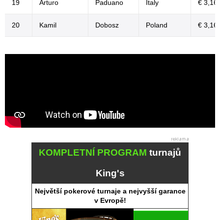
19
Arturo
Paduano
Italy
€ 3,16
20
Kamil
Dobosz
Poland
€ 3,16
KOMPLETNÍ PROGRAM
turnajů
King's
Největší pokerové turnaje a nejvyšší garance
v Evropě!