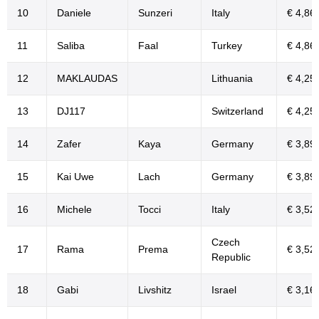
10
Daniele
Sunzeri
Italy
€ 4,86
11
Saliba
Faal
Turkey
€ 4,86
12
MAKLAUDAS
Lithuania
€ 4,25
13
DJ117
Switzerland
€ 4,25
14
Zafer
Kaya
Germany
€ 3,89
15
Kai Uwe
Lach
Germany
€ 3,89
16
Michele
Tocci
Italy
€ 3,52
Czech
17
Rama
Prema
€ 3,52
Republic
18
Gabi
Livshitz
Israel
€ 3,16