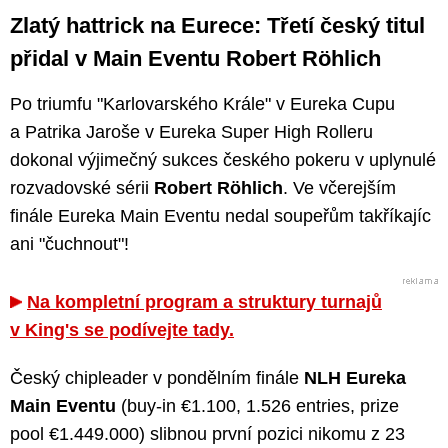
Zlatý hattrick na Eurece: Třetí český titul
přidal v Main Eventu Robert Röhlich
Po triumfu "Karlovarského Krále" v Eureka Cupu
a Patrika Jaroše v Eureka Super High Rolleru
dokonal výjimečný sukces českého pokeru v uplynulé
rozvadovské sérii
Robert Röhlich
. Ve včerejším
finále Eureka Main Eventu nedal soupeřům takříkajíc
ani "čuchnout"!
Na kompletní program a struktury turnajů
v King's se podívejte tady.
Český chipleader v pondělním finále
NLH Eureka
Main Eventu
(buy-in €1.100, 1.526 entries, prize
pool €1.449.000) slibnou první pozici nikomu z 23