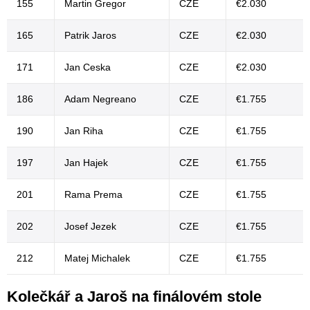
155
Martin Gregor
CZE
€2.030
165
Patrik Jaros
CZE
€2.030
171
Jan Ceska
CZE
€2.030
186
Adam Negreano
CZE
€1.755
190
Jan Riha
CZE
€1.755
197
Jan Hajek
CZE
€1.755
201
Rama Prema
CZE
€1.755
202
Josef Jezek
CZE
€1.755
212
Matej Michalek
CZE
€1.755
Kolečkář a Jaroš na finálovém stole