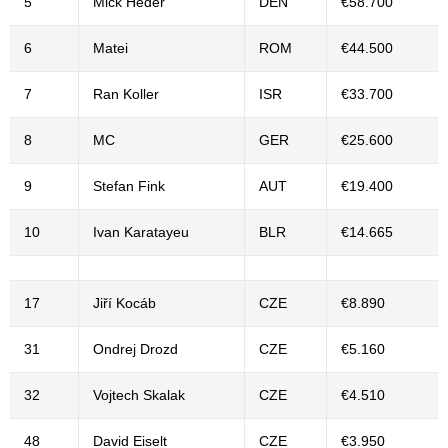
5
Mick Heder
DEN
€58.700
6
Matei
ROM
€44.500
7
Ran Koller
ISR
€33.700
8
MC
GER
€25.600
9
Stefan Fink
AUT
€19.400
10
Ivan Karatayeu
BLR
€14.665
17
Jiří Kocáb
CZE
€8.890
31
Ondrej Drozd
CZE
€5.160
32
Vojtech Skalak
CZE
€4.510
48
David Eiselt
CZE
€3.950