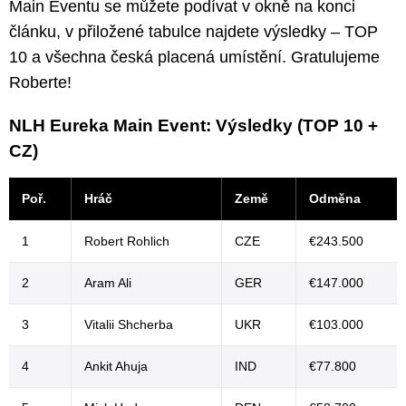
Main Eventu se můžete podívat v okně na konci
článku, v přiložené tabulce najdete výsledky – TOP
10 a všechna česká placená umístění. Gratulujeme
Roberte!
NLH Eureka Main Event: Výsledky (TOP 10 +
CZ)
Poř.
Hráč
Země
Odměna
1
Robert Rohlich
CZE
€243.500
2
Aram Ali
GER
€147.000
3
Vitalii Shcherba
UKR
€103.000
4
Ankit Ahuja
IND
€77.800