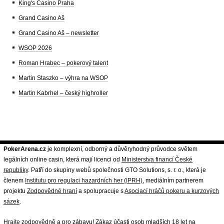
King's Casino Praha
Grand Casino Aš
Grand Casino Aš – newsletter
WSOP 2026
Roman Hrabec – pokerový talent
Martin Staszko – výhra na WSOP
Martin Kabrhel – český highroller
PokerArena.cz
je komplexní, odborný a důvěryhodný průvodce světem
legálních online casin, která mají licenci od
Ministerstva financí České
republiky
. Patří do skupiny webů společnosti GTO Solutions, s. r. o., která je
členem
Institutu pro regulaci hazardních her (IPRH)
, mediálním partnerem
projektu
Zodpovědné hraní
a spolupracuje s
Asociací hráčů pokeru a kurzových
sázek
.
Hrajte zodpovědně
a pro zábavu! Zákaz účasti osob mladších 18 let na