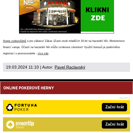
Hrajte zodpovědně
a pro zábavu! Zákaz účasti osob mladších 18 let na hazardní hře. Ministerstvo
financí varuje: Účastí na hazardní hře může vzniknout závislost! Využití bonusů je podmíněno
registrací u provozovatele -
více zde
.
19.03.2024 11:10
| Autor:
Pavel Raclavský
ONLINE POKEROVÉ HERNY
Začni hrát
Začni hrát