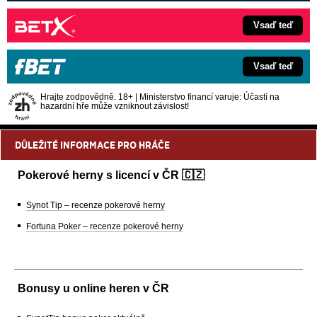
Vsaď teď
Vsaď teď
Hrajte zodpovědně. 18+ | Ministerstvo financí varuje: Účastí na
hazardní hře může vzniknout závislost!
DŮLEŽITÉ INFORMACE PRO HRÁČE
Pokerové herny s licencí v ČR 🇨🇿
Synot Tip – recenze pokerové herny
Fortuna Poker – recenze pokerové herny
Bonusy u online heren v ČR