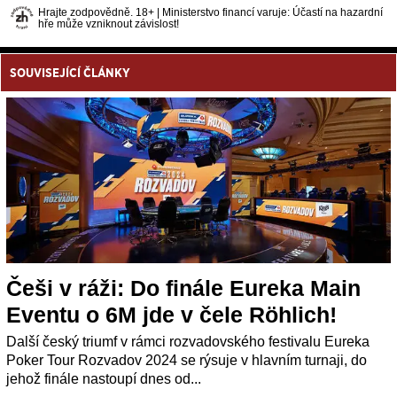
Hrajte zodpovědně. 18+ | Ministerstvo financí varuje: Účastí na hazardní
hře může vzniknout závislost!
SOUVISEJÍCÍ ČLÁNKY
Češi v ráži: Do finále Eureka Main
Eventu o 6M jde v čele Röhlich!
Další český triumf v rámci rozvadovského festivalu Eureka
Poker Tour Rozvadov 2024 se rýsuje v hlavním turnaji, do
jehož finále nastoupí dnes od...