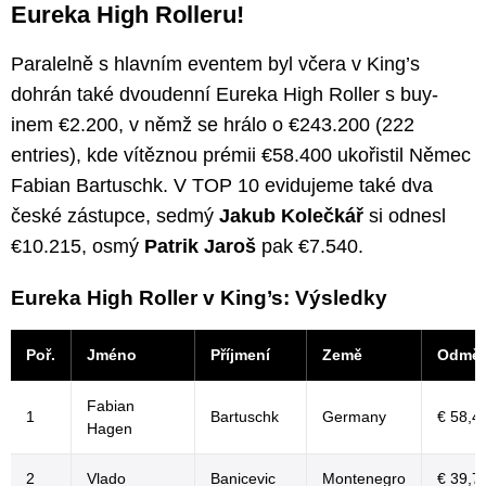
Eureka High Rolleru!
Paralelně s hlavním eventem byl včera v King’s
dohrán také dvoudenní Eureka High Roller s buy-
inem €2.200, v němž se hrálo o €243.200 (222
entries), kde vítěznou prémii €58.400 ukořistil Němec
Fabian Bartuschk. V TOP 10 evidujeme také dva
české zástupce, sedmý
Jakub Kolečkář
si odnesl
€10.215, osmý
Patrik Jaroš
pak €7.540.
Eureka High Roller v King’s: Výsledky
Poř.
Jméno
Příjmení
Země
Odmě
Fabian
1
Bartuschk
Germany
€ 58,4
Hagen
2
Vlado
Banicevic
Montenegro
€ 39,7