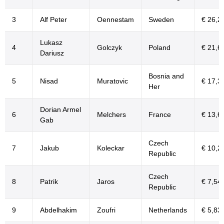
3
Alf Peter
Oennestam
Sweden
€ 26,2
Lukasz
4
Golczyk
Poland
€ 21,6
Dariusz
Bosnia and
5
Nisad
Muratovic
€ 17,3
Her
Dorian Armel
6
Melchers
France
€ 13,6
Gab
Czech
7
Jakub
Koleckar
€ 10,2
Republic
Czech
8
Patrik
Jaros
€ 7,54
Republic
9
Abdelhakim
Zoufri
Netherlands
€ 5,83