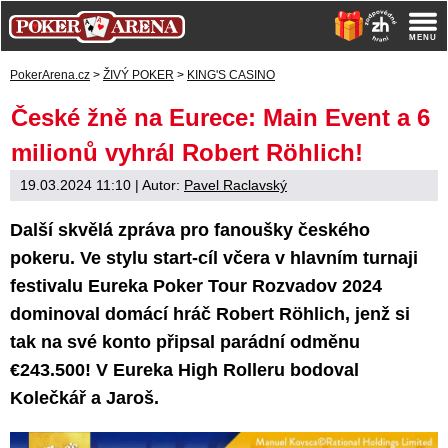
PokerArena.cz
>
ŽIVÝ POKER
>
KING'S CASINO
České žně na Eurece: Main Event a 6
milionů vyhrál Robert Röhlich!
19.03.2024 11:10
| Autor:
Pavel Raclavský
Další skvělá zpráva pro fanoušky českého
pokeru. Ve stylu start-cíl včera v hlavním turnaji
festivalu Eureka Poker Tour Rozvadov 2024
dominoval domácí hráč Robert Röhlich, jenž si
tak na své konto připsal parádní odměnu
€243.500! V Eureka High Rolleru bodoval
Kolečkář a Jaroš.