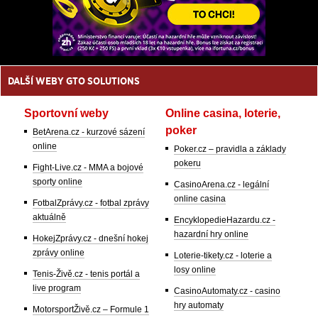
DALŠÍ WEBY GTO SOLUTIONS
Sportovní weby
Online casina, loterie,
poker
BetArena.cz - kurzové sázení
online
Poker.cz – pravidla a základy
pokeru
Fight-Live.cz - MMA a bojové
sporty online
CasinoArena.cz - legální
online casina
FotbalZprávy.cz - fotbal zprávy
aktuálně
EncyklopedieHazardu.cz -
hazardní hry online
HokejZprávy.cz - dnešní hokej
zprávy online
Loterie-tikety.cz - loterie a
losy online
Tenis-Živě.cz - tenis portál a
live program
CasinoAutomaty.cz - casino
hry automaty
MotorsportŽivě.cz – Formule 1