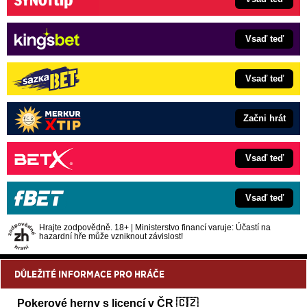
Vsaď teď
Vsaď teď
Začni hrát
Vsaď teď
Vsaď teď
Hrajte zodpovědně. 18+ | Ministerstvo financí varuje: Účastí na
hazardní hře může vzniknout závislost!
DŮLEŽITÉ INFORMACE PRO HRÁČE
Pokerové herny s licencí v ČR 🇨🇿