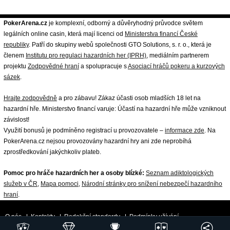
PokerArena.cz
je komplexní, odborný a důvěryhodný průvodce světem
legálních online casin, která mají licenci od
Ministerstva financí České
republiky
. Patří do skupiny webů společnosti GTO Solutions, s. r. o., která je
členem
Institutu pro regulaci hazardních her (IPRH)
, mediálním partnerem
projektu
Zodpovědné hraní
a spolupracuje s
Asociací hráčů pokeru a kurzových
sázek
.
Hrajte zodpovědně
a pro zábavu! Zákaz účasti osob mladších 18 let na
hazardní hře. Ministerstvo financí varuje: Účastí na hazardní hře může vzniknout
závislost!
Využití bonusů je podmíněno registrací u provozovatele –
informace zde
. Na
PokerArena.cz nejsou provozovány hazardní hry ani zde neprobíhá
zprostředkování jakýchkoliv plateb.
Pomoc pro hráče hazardních her a osoby blízké:
Seznam adiktologických
služeb v ČR
,
Mapa pomoci
,
Národní stránky pro snížení nebezpečí hazardního
hraní
.
O nás
|
Kontakty
|
Redakční standardy
|
Podmínky užívání
|
Zpracování osobních údajů a cookies
|
18+ Zodpovědné hraní
| ©