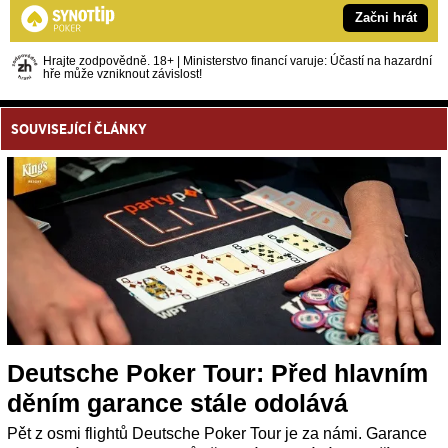
Začni hrát
Hrajte zodpovědně. 18+ | Ministerstvo financí varuje: Účastí na hazardní
hře může vzniknout závislost!
SOUVISEJÍCÍ ČLÁNKY
Deutsche Poker Tour: Před hlavním
děním garance stále odolává
Pět z osmi flightů Deutsche Poker Tour je za námi. Garance