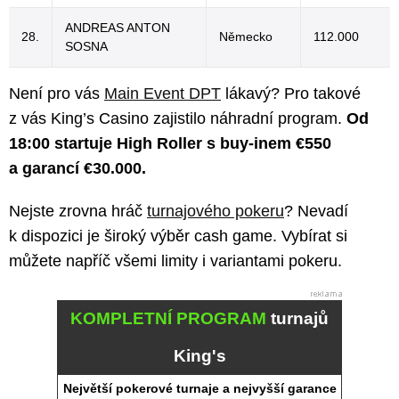
ANDREAS ANTON
28.
Německo
112.000
SOSNA
Není pro vás
Main Event DPT
lákavý? Pro takové
z vás King’s Casino zajistilo náhradní program.
Od
18:00 startuje High Roller s buy-inem €550
a garancí €30.000.
Nejste zrovna hráč
turnajového pokeru
? Nevadí
k dispozici je široký výběr cash game. Vybírat si
můžete napříč všemi limity i variantami pokeru.
KOMPLETNÍ PROGRAM
turnajů
King's
Největší pokerové turnaje a nejvyšší garance