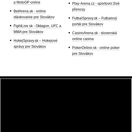
a MotoGP online
Play-Arena.cz - sportovní živé
přenosy
BetArena.sk - online
stávkovanie pre Slovákov
FutbalSpravy.sk – Futbalový
portál pre Slovákov
FightLive.sk - Oktagon, UFC a
MMA pre Slovákov
CasinoArena.sk - slovenská
online casina
HokejSpravy.sk – Hokejové
správy pre Slovákov
PokerOnline.sk - online poker
pre Slovákov