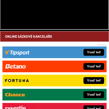
ONLINE SÁZKOVÉ KANCELÁŘE
Vsaď teď
Vsaď teď
Vsaď teď
Vsaď teď
Vsaď teď