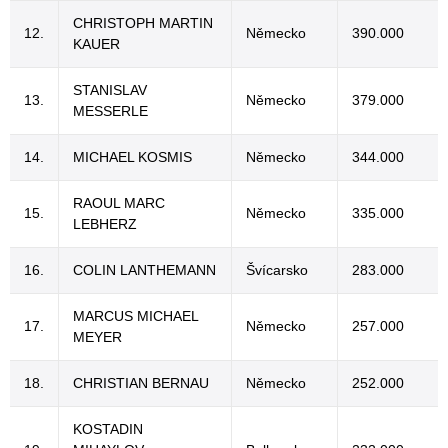
CHRISTOPH MARTIN
12.
Německo
390.000
KAUER
STANISLAV
13.
Německo
379.000
MESSERLE
14.
MICHAEL KOSMIS
Německo
344.000
RAOUL MARC
15.
Německo
335.000
LEBHERZ
16.
COLIN LANTHEMANN
Švícarsko
283.000
MARCUS MICHAEL
17.
Německo
257.000
MEYER
18.
CHRISTIAN BERNAU
Německo
252.000
KOSTADIN