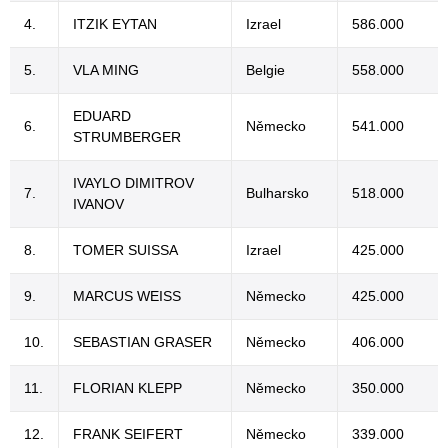
4.
ITZIK EYTAN
Izrael
586.000
5.
VLA MING
Belgie
558.000
EDUARD
6.
Německo
541.000
STRUMBERGER
IVAYLO DIMITROV
7.
Bulharsko
518.000
IVANOV
8.
TOMER SUISSA
Izrael
425.000
9.
MARCUS WEISS
Německo
425.000
10.
SEBASTIAN GRASER
Německo
406.000
11.
FLORIAN KLEPP
Německo
350.000
12.
FRANK SEIFERT
Německo
339.000