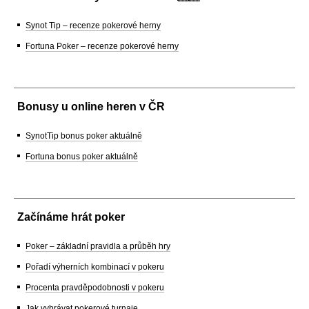
Synot Tip – recenze pokerové herny
Fortuna Poker – recenze pokerové herny
Bonusy u online heren v ČR
SynotTip bonus poker aktuálně
Fortuna bonus poker aktuálně
Začínáme hrát poker
Poker – základní pravidla a průběh hry
Pořadí výherních kombinací v pokeru
Procenta pravděpodobnosti v pokeru
Jak vyhrávat pokerové turnaje