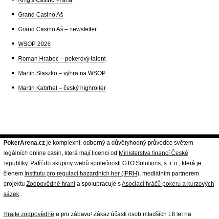
King's Casino Praha
Grand Casino Aš
Grand Casino Aš – newsletter
WSOP 2026
Roman Hrabec – pokerový talent
Martin Staszko – výhra na WSOP
Martin Kabrhel – český highroller
PokerArena.cz
je komplexní, odborný a důvěryhodný průvodce světem
legálních online casin, která mají licenci od
Ministerstva financí České
republiky
. Patří do skupiny webů společnosti GTO Solutions, s. r. o., která je
členem
Institutu pro regulaci hazardních her (IPRH)
, mediálním partnerem
projektu
Zodpovědné hraní
a spolupracuje s
Asociací hráčů pokeru a kurzových
sázek
.
Hrajte zodpovědně
a pro zábavu! Zákaz účasti osob mladších 18 let na