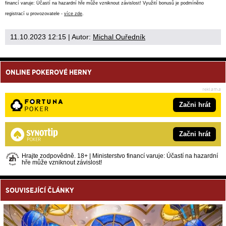
financí varuje: Účastí na hazardní hře může vzniknout závislost! Využití bonusů je podmíněno
registrací u provozovatele -
více zde
.
11.10.2023 12:15
| Autor:
Michal Ouředník
ONLINE POKEROVÉ HERNY
Začni hrát
Začni hrát
Hrajte zodpovědně. 18+ | Ministerstvo financí varuje: Účastí na hazardní
hře může vzniknout závislost!
SOUVISEJÍCÍ ČLÁNKY