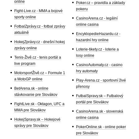
online
Poker.cz – pravidla a základy
pokeru
Fight-Live.cz - MMA a bojové
sporty online
CasinoArena.cz - legální
online casina
FotbalZprávy.cz - fotbal zprávy
aktuálně
EncyklopedieHazardu.cz -
hazardní hry online
HokejZprávy.cz - dnešní hokej
zprávy online
Loterie-tikety.cz - loterie a
losy online
Tenis-Živě.cz - tenis portál a
live program
CasinoAutomaty.cz - casino
hry automaty
MotorsportŽivě.cz – Formule 1
a MotoGP online
Play-Arena.cz - sportovní živé
přenosy
BetArena.sk - online
stávkovanie pre Slovákov
FutbalSpravy.sk – Futbalový
portál pre Slovákov
FightLive.sk - Oktagon, UFC a
MMA pre Slovákov
CasinoArena.sk - slovenská
online casina
HokejSpravy.sk – Hokejové
správy pre Slovákov
PokerOnline.sk - online poker
pre Slovákov