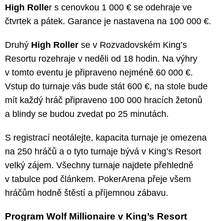
High Rolle
r s cenovkou 1 000 € se odehraje ve
čtvrtek a pátek. Garance je nastavena na 100 000 €.
Druhý
High Roller
se v Rozvadovském King’s
Resortu rozehraje v neděli od 18 hodin. Na výhry
v tomto eventu je připraveno nejméně 60 000 €.
Vstup do turnaje vás bude stát 600 €, na stole bude
mít každý hráč připraveno 100 000 hracích žetonů
a blindy se budou zvedat po 25 minutách.
S registrací neotálejte, kapacita turnaje je omezena
na 250 hráčů a o tyto turnaje bývá v King’s Resort
velký zájem. Všechny turnaje najdete přehledně
v tabulce pod článkem. PokerArena přeje všem
hráčům hodně štěstí a příjemnou zábavu.
Program Wolf Millionaire v King’s Resort