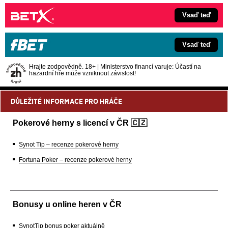
Vsaď teď
Vsaď teď
Hrajte zodpovědně. 18+ | Ministerstvo financí varuje: Účastí na
hazardní hře může vzniknout závislost!
DŮLEŽITÉ INFORMACE PRO HRÁČE
Pokerové herny s licencí v ČR 🇨🇿
Synot Tip – recenze pokerové herny
Fortuna Poker – recenze pokerové herny
Bonusy u online heren v ČR
SynotTip bonus poker aktuálně