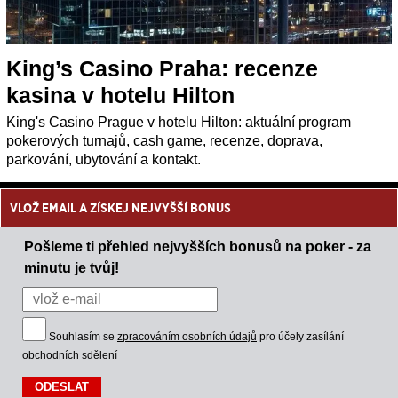
King’s Casino Praha: recenze
kasina v hotelu Hilton
King's Casino Prague v hotelu Hilton: aktuální program
pokerových turnajů, cash game, recenze, doprava,
parkování, ubytování a kontakt.
VLOŽ EMAIL A ZÍSKEJ NEJVYŠŠÍ BONUS
Pošleme ti přehled nejvyšších bonusů na poker - za
minutu je tvůj!
Souhlasím se
zpracováním osobních údajů
pro účely zasílání
obchodních sdělení