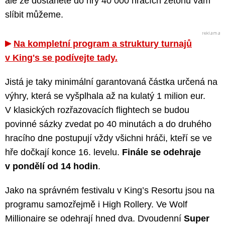
ale že dostanete do hry 40 000 hracích žetonů vám
slíbit můžeme.
Na kompletní program a struktury turnajů
v King's se podívejte tady.
Jistá je taky minimální garantovaná částka určená na
výhry, která se vyšplhala až na kulatý 1 milion eur.
V klasických rozřazovacích flightech se budou
povinné sázky zvedat po 40 minutách a do druhého
hracího dne postupují vždy všichni hráči, kteří se ve
hře dočkají konce 16. levelu.
Finále se odehraje
v pondělí od 14 hodin
.
Jako na správném festivalu v King’s Resortu jsou na
programu samozřejmě i High Rollery. Ve Wolf
Millionaire se odehrají hned dva. Dvoudenní
Super