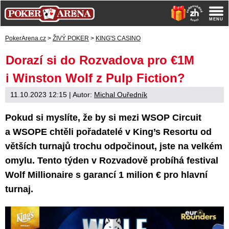
PokerArena.cz
>
ŽIVÝ POKER
>
KING'S CASINO
Dorazí si do Rozvadova pro €1M
i Winston Wolf z Pulp Fiction?
11.10.2023 12:15
| Autor:
Michal Ouředník
Pokud si myslíte, že by si mezi WSOP Circuit
a WSOPE chtěli pořadatelé v King’s Resortu od
větších turnajů trochu odpočinout, jste na velkém
omylu. Tento týden v Rozvadově probíhá festival
Wolf Millionaire s garancí 1 milion € pro hlavní
turnaj.