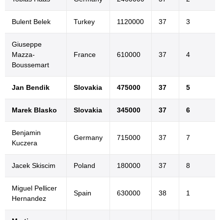
Bulent Belek
Turkey
1120000
37
3
Giuseppe
Mazza-
France
610000
37
4
Boussemart
Jan Bendik
Slovakia
475000
37
5
Marek Blasko
Slovakia
345000
37
6
Benjamin
Germany
715000
37
7
Kuczera
Jacek Skiscim
Poland
180000
37
8
Miguel Pellicer
Spain
630000
38
1
Hernandez