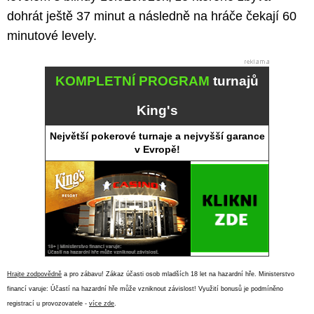
dohrát ještě 37 minut a následně na hráče čekají 60
minutové levely.
KOMPLETNÍ PROGRAM
turnajů
King's
Největší pokerové turnaje a nejvyšší garance
v Evropě!
Hrajte zodpovědně
a pro zábavu! Zákaz účasti osob mladších 18 let na hazardní hře. Ministerstvo
financí varuje: Účastí na hazardní hře může vzniknout závislost! Využití bonusů je podmíněno
registrací u provozovatele -
více zde
.