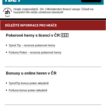
Hrajte zodpovědně. 18+ | Ministerstvo financí varuje: Účastí na
hazardní hře může vzniknout závislost!
DŮLEŽITÉ INFORMACE PRO HRÁČE
Pokerové herny s licencí v ČR 🇨🇿
Synot Tip – recenze pokerové herny
Fortuna Poker – recenze pokerové herny
Bonusy u online heren v ČR
SynotTip bonus poker aktuálně
Fortuna bonus poker aktuálně