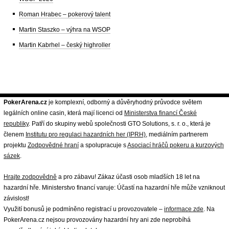
Roman Hrabec – pokerový talent
Martin Staszko – výhra na WSOP
Martin Kabrhel – český highroller
PokerArena.cz
je komplexní, odborný a důvěryhodný průvodce světem
legálních online casin, která mají licenci od
Ministerstva financí České
republiky
. Patří do skupiny webů společnosti GTO Solutions, s. r. o., která je
členem
Institutu pro regulaci hazardních her (IPRH)
, mediálním partnerem
projektu
Zodpovědné hraní
a spolupracuje s
Asociací hráčů pokeru a kurzových
sázek
.
Hrajte zodpovědně
a pro zábavu! Zákaz účasti osob mladších 18 let na
hazardní hře. Ministerstvo financí varuje: Účastí na hazardní hře může vzniknout
závislost!
Využití bonusů je podmíněno registrací u provozovatele –
informace zde
. Na
PokerArena.cz nejsou provozovány hazardní hry ani zde neprobíhá