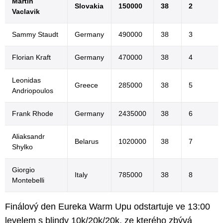
Martin
Slovakia
150000
38
2
Vaclavik
Sammy Staudt
Germany
490000
38
3
Florian Kraft
Germany
470000
38
4
Leonidas
Greece
285000
38
5
Andriopoulos
Frank Rhode
Germany
2435000
38
6
Aliaksandr
Belarus
1020000
38
7
Shylko
Giorgio
Italy
785000
38
8
Montebelli
Finálový den Eureka Warm Upu odstartuje ve 13:00
levelem s blindy 10k/20k/20k, ze kterého zbývá