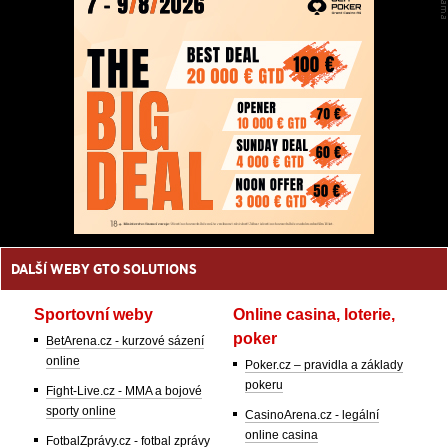
DALŠÍ WEBY GTO SOLUTIONS
Sportovní weby
Online casina, loterie,
poker
BetArena.cz - kurzové sázení
online
Poker.cz – pravidla a základy
pokeru
Fight-Live.cz - MMA a bojové
sporty online
CasinoArena.cz - legální
online casina
FotbalZprávy.cz - fotbal zprávy