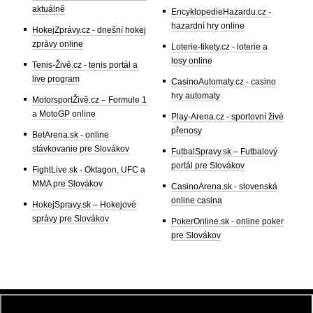
aktuálně
EncyklopedieHazardu.cz -
hazardní hry online
HokejZprávy.cz - dnešní hokej
zprávy online
Loterie-tikety.cz - loterie a
losy online
Tenis-Živě.cz - tenis portál a
live program
CasinoAutomaty.cz - casino
hry automaty
MotorsportŽivě.cz – Formule 1
a MotoGP online
Play-Arena.cz - sportovní živé
přenosy
BetArena.sk - online
stávkovanie pre Slovákov
FutbalSpravy.sk – Futbalový
portál pre Slovákov
FightLive.sk - Oktagon, UFC a
MMA pre Slovákov
CasinoArena.sk - slovenská
online casina
HokejSpravy.sk – Hokejové
správy pre Slovákov
PokerOnline.sk - online poker
pre Slovákov