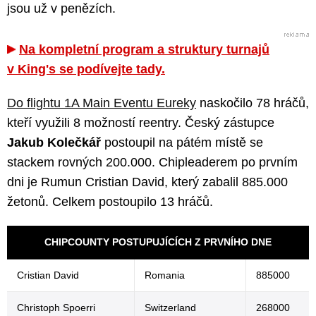
jsou už v penězích.
Na kompletní program a struktury turnajů
v King's se podívejte tady.
Do flightu 1A Main Eventu Eureky
naskočilo 78 hráčů,
kteří využili 8 možností reentry. Český zástupce
Jakub Kolečkář
postoupil na pátém místě se
stackem rovných 200.000. Chipleaderem po prvním
dni je Rumun Cristian David, který zabalil 885.000
žetonů. Celkem postoupilo 13 hráčů.
CHIPCOUNTY POSTUPUJÍCÍCH Z PRVNÍHO DNE
Cristian David
Romania
885000
Christoph Spoerri
Switzerland
268000