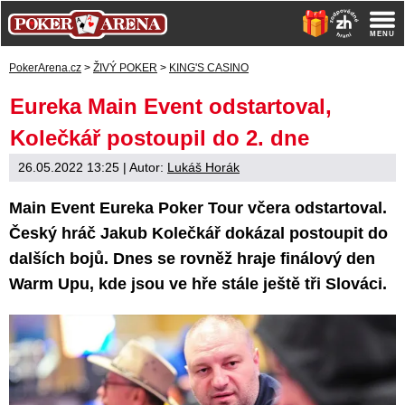
PokerArena.cz
>
ŽIVÝ POKER
>
KING'S CASINO
Eureka Main Event odstartoval,
Kolečkář postoupil do 2. dne
26.05.2022 13:25
| Autor:
Lukáš Horák
Main Event Eureka Poker Tour včera odstartoval.
Český hráč Jakub Kolečkář dokázal postoupit do
dalších bojů. Dnes se rovněž hraje finálový den
Warm Upu, kde jsou ve hře stále ještě tři Slováci.