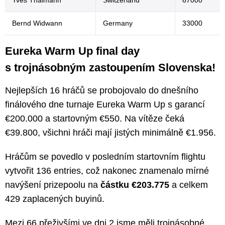
Yves Thalmann
Switzerland
67000
Bernd Widwann
Germany
33000
Eureka Warm Up final day
s trojnásobným zastoupením Slovenska!
Nejlepších 16 hráčů se probojovalo do dnešního
finálového dne turnaje Eureka Warm Up s garancí
€200.000 a startovným €550. Na vítěze čeká
€39.800, všichni hráči mají jistých minimálně €1.956.
Hráčům se povedlo v posledním startovním flightu
vytvořit 136 entries, což nakonec znamenalo mírné
navýšení prizepoolu na
částku €203.775
a celkem
429 zaplacených buyinů.
Mezi 66 přeživšími ve dni 2 jsme měli trojnásobné