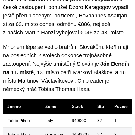
české zastoupení, bohužel Džoro Karagogov vypadl
ještě před placenými pozicemi, Hovhannes Asatrjan
si za 62. místo odnesl odměnu €886, nejlepší
z našich Martin Hanzl vybojoval €946 za 43. místo.
Mnohem lépe se vedlo bratrům Slovákům, kteří mají
na posledních 2 stolech dokonce trojnásobné
zastoupení. Nejvýše umístěný Slovák je
Ján Bendík
na 11. místě
, 13. místo patří Markovi Blaškovi a 16.
místo Martinovi Václavíkovovi. Chipleader je
německý hráč Tobias Thomas Haas.
Jméno
Země
Stack
Stůl
Pozice
Fabio Pilato
Italy
940000
37
1
Tobias Haas
Germany
2460000
37
2