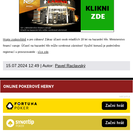
Hrajte zodpovědně
a pro zábavu! Zákaz účasti osob mladších 18 let na hazardní hře. Ministerstvo
financí varuje: Účastí na hazardní hře může vzniknout závislost! Využití bonusů je podmíněno
registrací u provozovatele -
více zde
.
15.07.2024 12:49
| Autor:
Pavel Raclavský
ONLINE POKEROVÉ HERNY
Začni hrát
Začni hrát