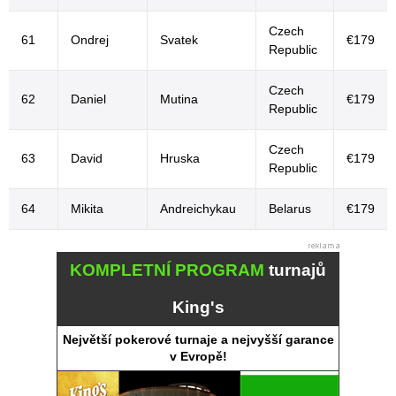
Czech
61
Ondrej
Svatek
€179
Republic
Czech
62
Daniel
Mutina
€179
Republic
Czech
63
David
Hruska
€179
Republic
64
Mikita
Andreichykau
Belarus
€179
KOMPLETNÍ PROGRAM
turnajů
King's
Největší pokerové turnaje a nejvyšší garance
v Evropě!