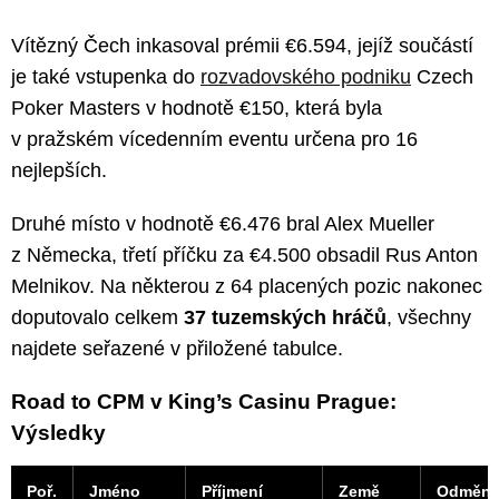
Vítězný Čech inkasoval prémii €6.594, jejíž součástí
je také vstupenka do
rozvadovského podniku
Czech
Poker Masters v hodnotě €150, která byla
v pražském vícedenním eventu určena pro 16
nejlepších.
Druhé místo v hodnotě €6.476 bral Alex Mueller
z Německa, třetí příčku za €4.500 obsadil Rus Anton
Melnikov. Na některou z 64 placených pozic nakonec
doputovalo celkem
37 tuzemských hráčů
, všechny
najdete seřazené v přiložené tabulce.
Road to CPM v King’s Casinu Prague:
Výsledky
Poř.
Jméno
Příjmení
Země
Odměn