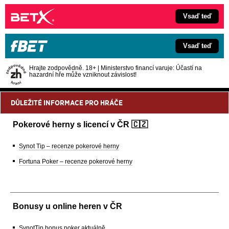
Vsaď teď
Vsaď teď
Hrajte zodpovědně. 18+ | Ministerstvo financí varuje: Účastí na
hazardní hře může vzniknout závislost!
DŮLEŽITÉ INFORMACE PRO HRÁČE
Pokerové herny s licencí v ČR 🇨🇿
Synot Tip – recenze pokerové herny
Fortuna Poker – recenze pokerové herny
Bonusy u online heren v ČR
SynotTip bonus poker aktuálně