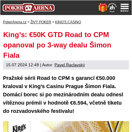
PokerArena.cz
>
ŽIVÝ POKER
>
KING'S CASINO
King’s: €50K GTD Road to CPM
opanoval po 3-way dealu Šimon
Fiala
15.07.2024 12:49
| Autor:
Pavel Raclavský
Pražské sérii Road to CPM s garancí €50.000
kraloval v King’s Casinu Prague Šimon Fiala.
Domácí borec si po mezinárodním dealu odnesl
vítěznou prémii v hodnotě €6.594, včetně tiketu
do rozvadovského festivalu!