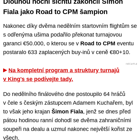
Dlouhou noční šichtu zakončil Šimon
Fiala jako Road to CPM šampion
Nakonec díky dvěma nedělním startovním flightům se
s odřenýma ušima podařilo překonat turnajovou
garanci €50.000, o kterou se v
Road to CPM
eventu
postaralo 633 zaplacených buy-inů v ceně €80+10.
Na kompletní program a struktury turnajů
v King's se podívejte tady.
Do nedělního finálového dne postoupilo 64 hráčů
v čele s českým zástupcem Adamem Kuchařem, byl
to však jeho krajan
Šimon Fiala
, jenž se dnes před
pátou hodinou ranní dohodl se dvěma zahraničními
soupeři na dealu a uzmul nakonec největší kořist ze
všech.