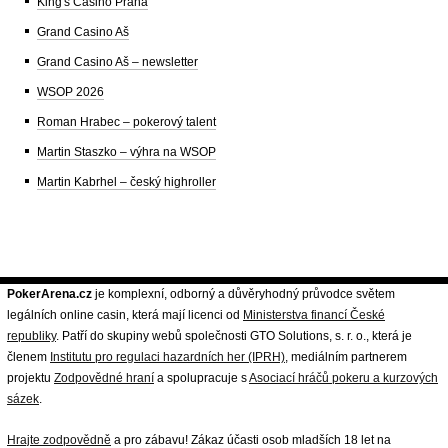
King's Casino Praha
Grand Casino Aš
Grand Casino Aš – newsletter
WSOP 2026
Roman Hrabec – pokerový talent
Martin Staszko – výhra na WSOP
Martin Kabrhel – český highroller
PokerArena.cz
je komplexní, odborný a důvěryhodný průvodce světem
legálních online casin, která mají licenci od
Ministerstva financí České
republiky
. Patří do skupiny webů společnosti GTO Solutions, s. r. o., která je
členem
Institutu pro regulaci hazardních her (IPRH)
, mediálním partnerem
projektu
Zodpovědné hraní
a spolupracuje s
Asociací hráčů pokeru a kurzových
sázek
.
Hrajte zodpovědně
a pro zábavu! Zákaz účasti osob mladších 18 let na