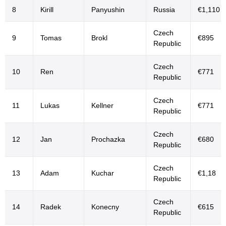
8
Kirill
Panyushin
Russia
€1,110
Czech
9
Tomas
Brokl
€895
Republic
Czech
10
Ren
€771
Republic
Czech
11
Lukas
Kellner
€771
Republic
Czech
12
Jan
Prochazka
€680
Republic
Czech
13
Adam
Kuchar
€1,18
Republic
Czech
14
Radek
Konecny
€615
Republic