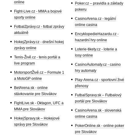
online
Poker.cz – pravidla a základy
pokeru
Fight-Live.cz - MMA a bojové
sporty online
CasinoArena.cz - legální
online casina
FotbalZprávy.cz - fotbal zprávy
aktuálně
EncyklopedieHazardu.cz -
hazardní hry online
HokejZprávy.cz - dnešní hokej
zprávy online
Loterie-tikety.cz - loterie a
losy online
Tenis-Živě.cz - tenis portál a
live program
CasinoAutomaty.cz - casino
hry automaty
MotorsportŽivě.cz – Formule 1
a MotoGP online
Play-Arena.cz - sportovní živé
přenosy
BetArena.sk - online
stávkovanie pre Slovákov
FutbalSpravy.sk – Futbalový
portál pre Slovákov
FightLive.sk - Oktagon, UFC a
MMA pre Slovákov
CasinoArena.sk - slovenská
online casina
HokejSpravy.sk – Hokejové
správy pre Slovákov
PokerOnline.sk - online poker
pre Slovákov