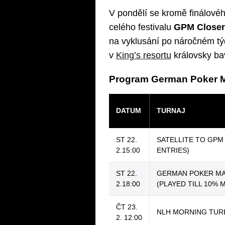
V pondělí se kromě finálovéh
celého festivalu
GPM Closer
na vyklusání po náročném tý
v
King’s resortu
královsky bav
Program German Poker M
DATUM
TURNAJ
ST 22.
SATELLITE TO GPM 
2.15:00
ENTRIES)
ST 22.
GERMAN POKER MA
2.18:00
(PLAYED TILL 10% M
ČT 23.
NLH MORNING TURB
2. 12:00