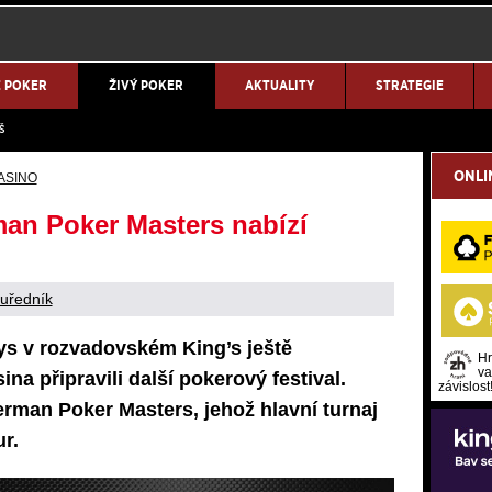
E POKER
ŽIVÝ POKER
AKTUALITY
STRATEGIE
Š
ONLI
ASINO
man Poker Masters nabízí
uředník
s v rozvadovském King’s ještě
Hr
va
na připravili další pokerový festival.
závislost
rman Poker Masters, jehož hlavní turnaj
r.