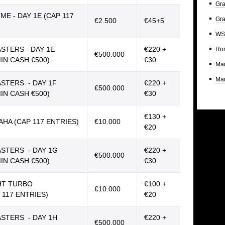
Gra
ME - DAY 1E (CAP 117
Gra
€2.500
€45+5
WS
TERS - DAY 1E
€220 +
Rom
€500.000
IN CASH €500)
€30
Mar
Mar
STERS - DAY 1F
€220 +
€500.000
IN CASH €500)
€30
€130 +
HA (CAP 117 ENTRIES)
€10.000
€20
STERS - DAY 1G
€220 +
€500.000
IN CASH €500)
€30
GHT TURBO
€100 +
€10.000
117 ENTRIES)
€20
STERS - DAY 1H
€220 +
€500.000