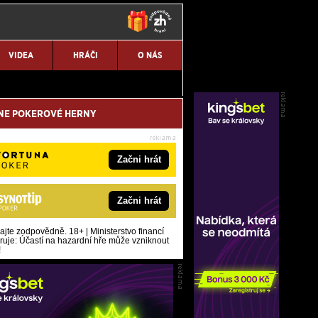
VIDEA
HRÁČI
O NÁS
NE POKEROVÉ HERNY
Začni hrát
Začni hrát
ajte zodpovědně. 18+ | Ministerstvo financí
ruje: Účastí na hazardní hře může vzniknout
!