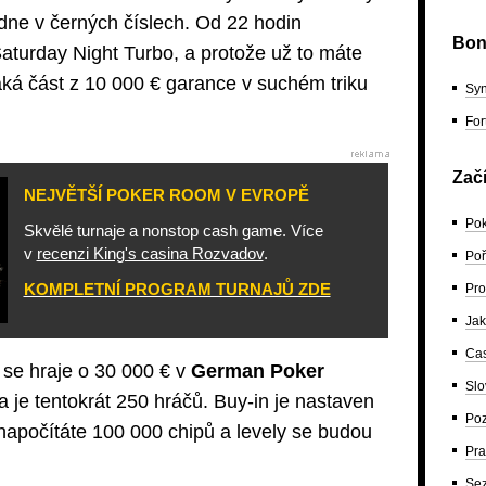
edne v černých číslech. Od 22 hodin
Bon
Saturday Night Turbo, a protože už to máte
ká část z 10 000 € garance v suchém triku
Syn
For
Zač
NEJVĚTŠÍ POKER ROOM V EVROPĚ
Pok
Skvělé turnaje a nonstop cash game. Více
v
recenzi King's casina Rozvadov
.
Poř
KOMPLETNÍ PROGRAM TURNAJŮ ZDE
Pro
Jak
Cas
i se hraje o 30 000 € v
German Poker
Slo
a je tentokrát 250 hráčů. Buy-in je nastaven
Poz
 napočítáte 100 000 chipů a levely se budou
Pra
Sez