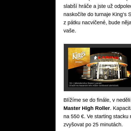
slabší hráče a jste už odpol
naskočíte do turnaje King’s 
z pátku nacvičené, bude něja
vaše.
Blížíme se do finále, v neděl
Master High Roller
. Kapacit
na 550 €. Ve starting stacku
zvyšovat po 25 minutách.