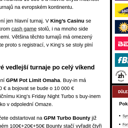
 turnajů na evropském kontinentu.
 jen hlavní turnaj. V
King’s Casinu
se
 krom
cash game
stolů, i na mnoho side
emi. Většina těchto turnajů má omezený
 proto s registrací, v King’s se stoly plní
 vedlejší turnaje po celý víkend
dní
GPM Pot Limit Omaha
. Buy-in má
0 € a bojovat se bude o 10 000 €
DŮLE
adičnímu King’s Friday Night Turbo s buy-inem
Pok
jako v odpolední Omaze.
Syn
ete odstartovat na
GPM Turbo Bounty
již
For
ném 100€+20€+50€ Bounty stačí vyřadit čtyři