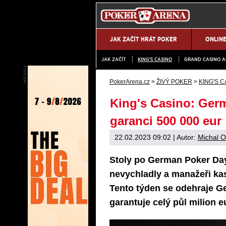
JAK ZAČÍT HRÁT POKER
ONLIN
JAK ZAČÍT
KING'S CASINO
GRAND CASINO A
PokerArena.cz
>
ŽIVÝ POKER
>
KING'S C
King's Casino: Ger
garanci 500 000 eur
22.02.2023 09:02
| Autor:
Michal O
Stoly po German Poker Day
nevychladly a manažeři kasi
Tento týden se odehraje Ge
garantuje celý půl milion eu