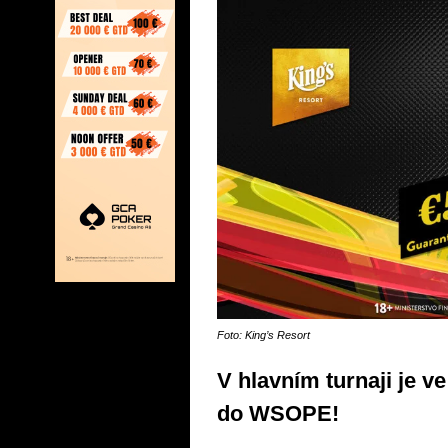
Foto: King’s Resort
V hlavním turnaji je ve
do WSOPE!