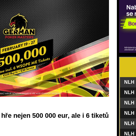
 hře nejen 500 000 eur, ale i 6 tiketů