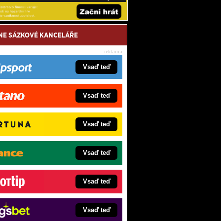
NE SÁZKOVÉ KANCELÁŘE
Vsaď teď
Vsaď teď
Vsaď teď
Vsaď teď
Vsaď teď
Vsaď teď