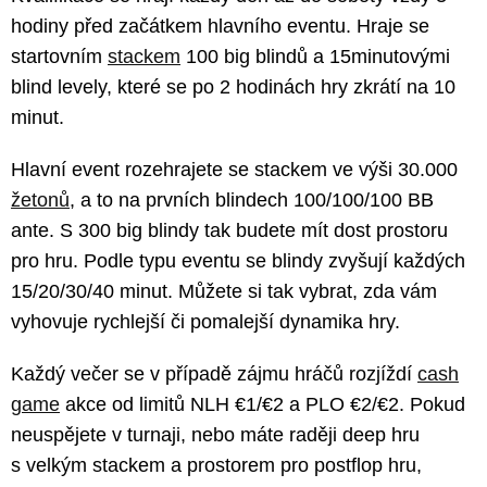
hodiny před začátkem hlavního eventu. Hraje se
startovním
stackem
100 big blindů a 15minutovými
blind levely, které se po 2 hodinách hry zkrátí na 10
minut.
Hlavní event rozehrajete se stackem ve výši 30.000
žetonů
, a to na prvních blindech 100/100/100 BB
ante. S 300 big blindy tak budete mít dost prostoru
pro hru. Podle typu eventu se blindy zvyšují každých
15/20/30/40 minut. Můžete si tak vybrat, zda vám
vyhovuje rychlejší či pomalejší dynamika hry.
Každý večer se v případě zájmu hráčů rozjíždí
cash
game
akce od limitů NLH €1/€2 a PLO €2/€2. Pokud
neuspějete v turnaji, nebo máte raději deep hru
s velkým stackem a prostorem pro postflop hru,