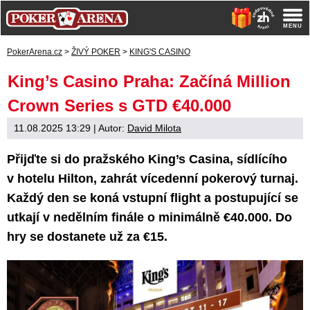
PokerArena.cz
>
ŽIVÝ POKER
>
KING'S CASINO
King’s Casino Praha: Začíná Million
Crown Series s GTD €40.000
11.08.2025 13:29
| Autor:
David Milota
Přijďte si do pražského King’s Casina, sídlícího
v hotelu Hilton, zahrát vícedenní pokerový turnaj.
Každý den se koná vstupní flight a postupující se
utkají v nedělním finále o minimálně €40.000. Do
hry se dostanete už za €15.