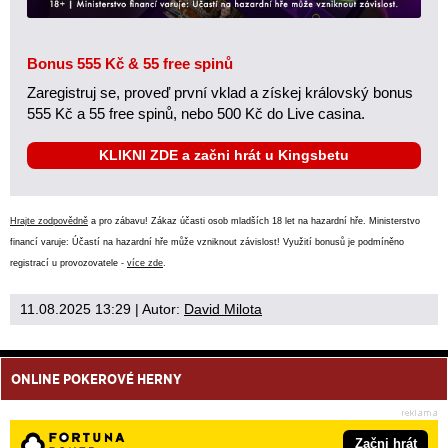
Bonus 555 Kč & 55 free spinů
Zaregistruj se, proveď první vklad a získej královský bonus
555 Kč a 55 free spinů, nebo 500 Kč do Live casina.
KLIKNI ZDE a začni hrát u Kingsbetu
Hrajte zodpovědně
a pro zábavu! Zákaz účasti osob mladších 18 let na hazardní hře. Ministerstvo
financí varuje: Účastí na hazardní hře může vzniknout závislost! Využití bonusů je podmíněno
registrací u provozovatele -
více zde
.
11.08.2025 13:29
| Autor:
David Milota
ONLINE POKEROVÉ HERNY
Začni hrát