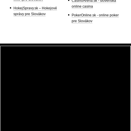
CasinoArena.sk - slovenská
online casina
HokejSpravy.sk – Hokejové
správy pre Slovákov
PokerOnline.sk - online poker
pre Slovákov