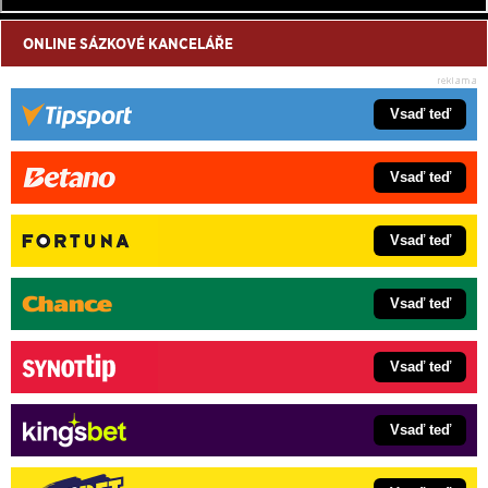
ONLINE SÁZKOVÉ KANCELÁŘE
Vsaď teď
Vsaď teď
Vsaď teď
Vsaď teď
Vsaď teď
Vsaď teď