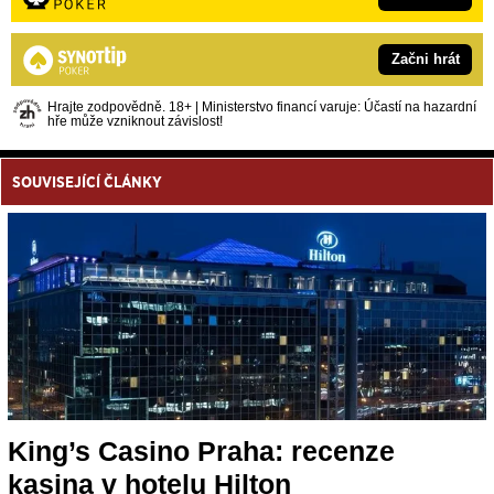
Začni hrát
Hrajte zodpovědně. 18+ | Ministerstvo financí varuje: Účastí na hazardní
hře může vzniknout závislost!
SOUVISEJÍCÍ ČLÁNKY
King’s Casino Praha: recenze
kasina v hotelu Hilton