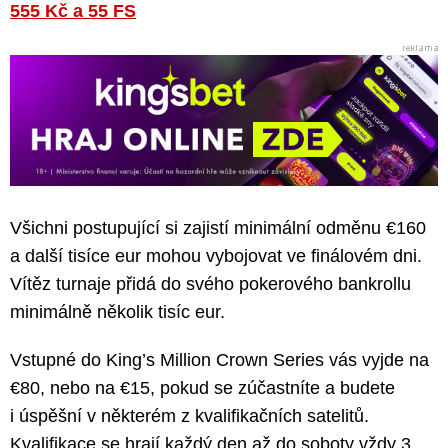
555 Kč a 55 FS
Všichni postupující si zajistí minimální odměnu €160
a další tisíce eur mohou vybojovat ve finálovém dni.
Vítěz turnaje přidá do svého pokerového bankrollu
minimálně několik tisíc eur.
Vstupné do King’s Million Crown Series vás vyjde na
€80, nebo na €15, pokud se zúčastníte a budete
i úspěšní v některém z kvalifikačních satelitů.
Kvalifikace se hrají každý den až do soboty vždy 3