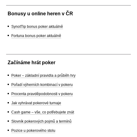
Bonusy u online heren v ČR
SynotTip bonus poker aktuálně
Fortuna bonus poker aktuálně
Začínáme hrát poker
Poker – základní pravidla a průběh hry
Pořadí výherních kombinací v pokeru
Procenta pravděpodobnosti v pokeru
Jak vyhrávat pokerové turnaje
Cash game – vše, co potřebujete znát
Slovník pokerových pojmů a termínů
Pozice u pokerového stolu