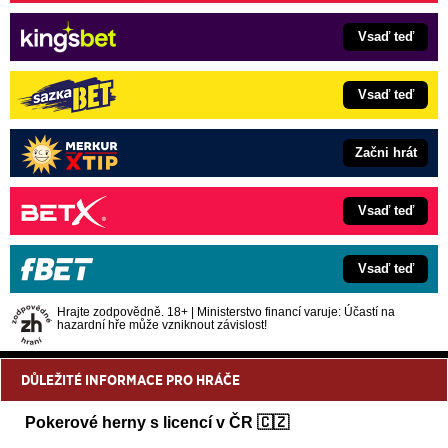
Vsaď teď
Vsaď teď
Začni hrát
Vsaď teď
Vsaď teď
Hrajte zodpovědně. 18+ | Ministerstvo financí varuje: Účastí na
hazardní hře může vzniknout závislost!
DŮLEŽITÉ INFORMACE PRO HRÁČE
Pokerové herny s licencí v ČR 🇨🇿