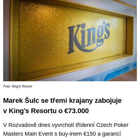
Foto: King’s Resort
Marek Šulc se třemi krajany zabojuje
v King’s Resortu o €73.000
V Rozvadově dnes vyvrcholí třídenní Czech Poker
Masters Main Event s buy-inem €150 a garancí