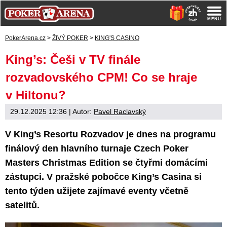
PokerArena.cz
>
ŽIVÝ POKER
>
KING'S CASINO
King’s: Češi v TV finále
rozvadovského CPM! Co se hraje
v Hiltonu?
29.12.2025 12:36
| Autor:
Pavel Raclavský
V King’s Resortu Rozvadov je dnes na programu
finálový den hlavního turnaje Czech Poker
Masters Christmas Edition se čtyřmi domácími
zástupci. V pražské pobočce King’s Casina si
tento týden užijete zajímavé eventy včetně
satelitů.