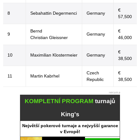
€
8
Sebahattin Degermenci
Germany
57,500
Bernd
€
9
Germany
Christian Gleissner
46,000
€
10
Maximilian Klostermeier
Germany
38,500
Czech
€
11
Martin Kabrhel
Republic
38,500
KOMPLETNÍ PROGRAM
turnajů
King's
Největší pokerové turnaje a nejvyšší garance
v Evropě!