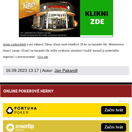
Hrajte zodpovědně
a pro zábavu! Zákaz účasti osob mladších 18 let na hazardní hře. Ministerstvo
financí varuje: Účastí na hazardní hře může vzniknout závislost! Využití bonusů je podmíněno
registrací u provozovatele -
více zde
.
16.09.2023 13:17
| Autor:
Jan Pakandl
ONLINE POKEROVÉ HERNY
Začni hrát
Začni hrát