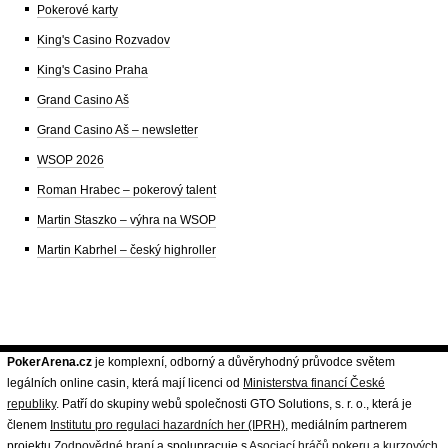
Pokerové karty
King's Casino Rozvadov
King's Casino Praha
Grand Casino Aš
Grand Casino Aš – newsletter
WSOP 2026
Roman Hrabec – pokerový talent
Martin Staszko – výhra na WSOP
Martin Kabrhel – český highroller
PokerArena.cz
je komplexní, odborný a důvěryhodný průvodce světem
legálních online casin, která mají licenci od
Ministerstva financí České
republiky
. Patří do skupiny webů společnosti GTO Solutions, s. r. o., která je
členem
Institutu pro regulaci hazardních her (IPRH)
, mediálním partnerem
projektu
Zodpovědné hraní
a spolupracuje s
Asociací hráčů pokeru a kurzových