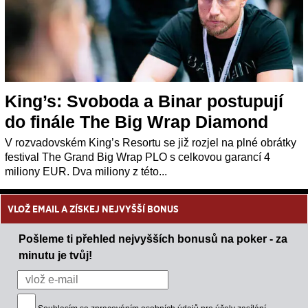
King’s: Svoboda a Binar postupují
do finále The Big Wrap Diamond
V rozvadovském King’s Resortu se již rozjel na plné obrátky
festival The Grand Big Wrap PLO s celkovou garancí 4
miliony EUR. Dva miliony z této...
VLOŽ EMAIL A ZÍSKEJ NEJVYŠŠÍ BONUS
Pošleme ti přehled nejvyšších bonusů na poker - za
minutu je tvůj!