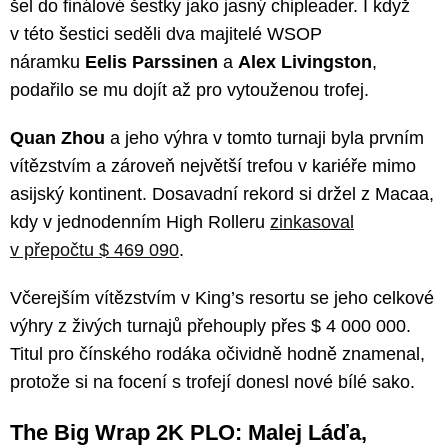
šel do finálové šestky jako jasný chipleader. I když
v této šestici seděli dva majitelé WSOP
náramku
Eelis Parssinen
a
Alex Livingston
,
podařilo se mu dojít až pro vytouženou trofej.
Quan Zhou
a jeho výhra v tomto turnaji byla prvním
vítězstvím a zároveň největší trefou v kariéře mimo
asijský kontinent. Dosavadní rekord si držel z Macaa,
kdy v jednodenním High Rolleru
zinkasoval
v přepočtu $ 469 090
.
Včerejším vítězstvím v King’s resortu se jeho celkové
výhry z živých turnajů přehouply přes $ 4 000 000.
Titul pro čínského rodáka očividně hodně znamenal,
protože si na focení s trofejí donesl nové bílé sako.
The Big Wrap 2K PLO: Malej Láďa,