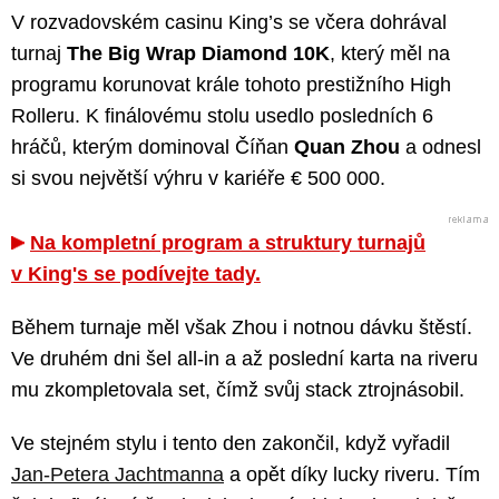
V rozvadovském casinu King’s se včera dohrával
turnaj
The Big Wrap Diamond 10K
, který měl na
programu korunovat krále tohoto prestižního High
Rolleru. K finálovému stolu usedlo posledních 6
hráčů, kterým dominoval Číňan
Quan Zhou
a odnesl
si svou největší výhru v kariéře € 500 000.
Na kompletní program a struktury turnajů
v King's se podívejte tady.
Během turnaje měl však Zhou i notnou dávku štěstí.
Ve druhém dni šel all-in a až poslední karta na riveru
mu zkompletovala set, čímž svůj stack ztrojnásobil.
Ve stejném stylu i tento den zakončil, když vyřadil
Jan-Petera Jachtmanna
a opět díky lucky riveru. Tím