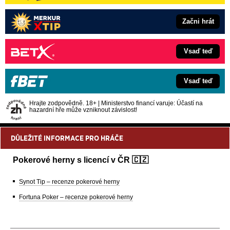
Začni hrát
Vsaď teď
Vsaď teď
Hrajte zodpovědně. 18+ | Ministerstvo financí varuje: Účastí na
hazardní hře může vzniknout závislost!
DŮLEŽITÉ INFORMACE PRO HRÁČE
Pokerové herny s licencí v ČR 🇨🇿
Synot Tip – recenze pokerové herny
Fortuna Poker – recenze pokerové herny