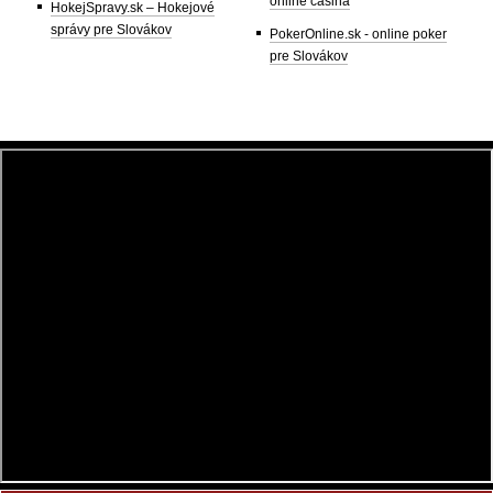
online casina
HokejSpravy.sk – Hokejové
správy pre Slovákov
PokerOnline.sk - online poker
pre Slovákov