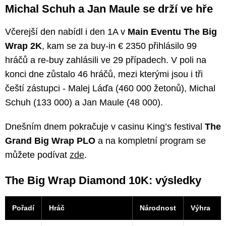
Michal Schuh a Jan Maule se drží ve hře
Včerejší den nabídl i den 1A v
Main Eventu The Big
Wrap 2K
, kam se za buy-in € 2350 přihlásilo 99
hráčů a re-buy zahlásili ve 29 případech. V poli na
konci dne zůstalo 46 hráčů, mezi kterými jsou i tři
čeští zástupci - Malej Láďa (460 000 žetonů), Michal
Schuh (133 000) a Jan Maule (48 000).
Dnešním dnem pokračuje v casinu King’s festival
The
Grand Big Wrap PLO
a na kompletní program se
můžete podívat
zde
.
The Big Wrap Diamond 10K: výsledky
Pořadí
Hráč
Národnost
Výhra