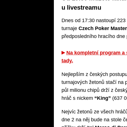
u livestreamu
Dnes od 17:30 nastoupí 223 
turnaje
Czech Poker Master
předposledního hracího dne 
Na kompletní program a s
tady.
Nejlepším z českých postupu
turnajových žetonů stačí na 
půl milionu chipů drží z česk
hráč s nickem
“King”
(637 0
Nejvíc žetonů ze všech hrá
dne 2 na něj bude na stole 