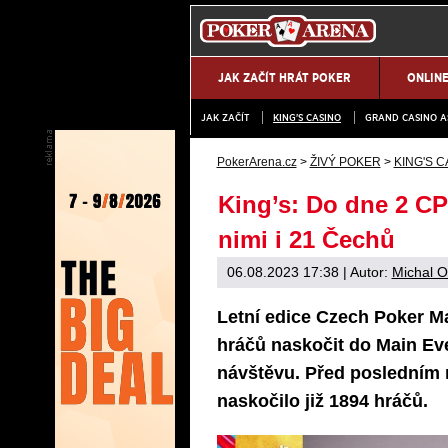
JAK ZAČÍT HRÁT POKER
ONLIN
JAK ZAČÍT
KING'S CASINO
GRAND CASINO A
PokerArena.cz
>
ŽIVÝ POKER
>
KING'S C
King’s: Do dne 2 C
nimi i 21 Čechů
06.08.2023 17:38
| Autor:
Michal O
Letní edice Czech Poker Ma
hráčů naskočit do Main Ev
návštěvu. Před posledním 
naskočilo již 1894 hráčů.