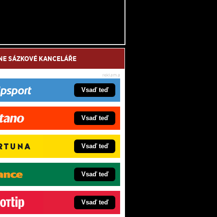
NE SÁZKOVÉ KANCELÁŘE
Vsaď teď
Vsaď teď
Vsaď teď
Vsaď teď
Vsaď teď