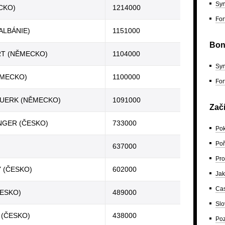
Syn
CKO)
1214000
For
ALBÁNIE)
1151000
Bon
RT (NĚMECKO)
1104000
Syn
ĚMECKO)
1100000
For
UERK (NĚMECKO)
1091000
Zač
NGER (ČESKO)
733000
Pok
Poř
637000
Pro
 (ČESKO)
602000
Jak
Cas
ČESKO)
489000
Slo
 (ČESKO)
438000
Poz