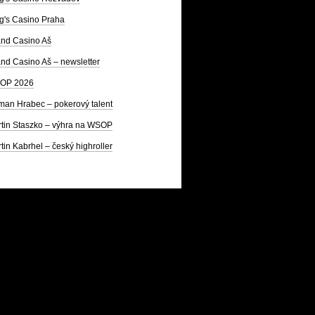
g's Casino Praha
nd Casino Aš
nd Casino Aš – newsletter
OP 2026
an Hrabec – pokerový talent
tin Staszko – výhra na WSOP
tin Kabrhel – český highroller