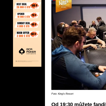
Foto: King’s Resort
Od 19:30 můžete fandit