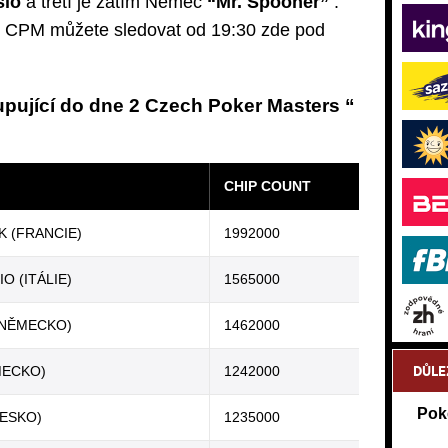
sio
a třetí je zatím Němec
“Mr. Spooner”
.
e CPM můžete sledovat od 19:30 zde pod
tupující do dne 2 Czech Poker Masters “
CHIP COUNT
K (FRANCIE)
1992000
O (ITÁLIE)
1565000
(NĚMECKO)
1462000
DŮLE
MECKO)
1242000
Pok
ESKO)
1235000