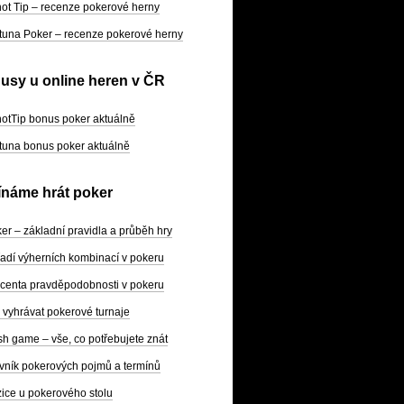
ot Tip – recenze pokerové herny
tuna Poker – recenze pokerové herny
usy u online heren v ČR
otTip bonus poker aktuálně
tuna bonus poker aktuálně
ínáme hrát poker
er – základní pravidla a průběh hry
adí výherních kombinací v pokeru
centa pravděpodobnosti v pokeru
 vyhrávat pokerové turnaje
h game – vše, co potřebujete znát
vník pokerových pojmů a termínů
ice u pokerového stolu