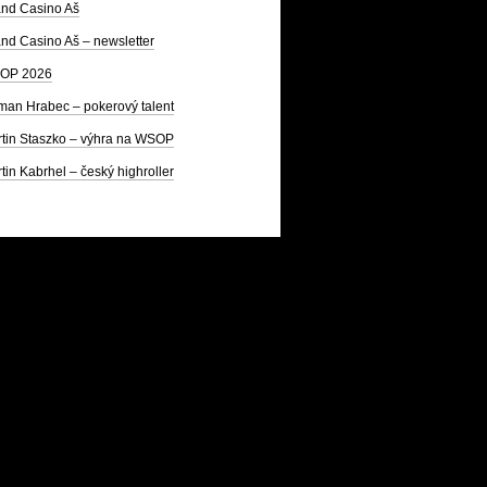
nd Casino Aš
nd Casino Aš – newsletter
OP 2026
an Hrabec – pokerový talent
tin Staszko – výhra na WSOP
tin Kabrhel – český highroller