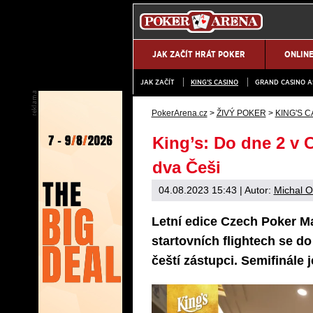
JAK ZAČÍT HRÁT POKER
ONLIN
JAK ZAČÍT
KING'S CASINO
GRAND CASINO A
PokerArena.cz
>
ŽIVÝ POKER
>
KING'S C
King’s: Do dne 2 v 
dva Češi
04.08.2023 15:43
| Autor:
Michal O
Letní edice Czech Poker M
startovních flightech se d
čeští zástupci. Semifinále 