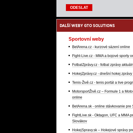
DALŠÍ WEBY GTO SOLUTIONS
Sportovní weby
BetArena.cz - kurzové sázení online
Fight-Live.cz - MMA a bojové sporty o
FotbalZprávy.cz - fotbal zprávy aktuál
HokejZprávy.cz - dnešní hokej zprávy
Tenis-Živě.cz - tenis portál a live pro
MotorsportŽivě.cz – Formule 1 a Mot
online
BetArena.sk - online stávkovanie pre
FightLive.sk - Oktagon, UFC a MMA p
Slovákov
HokejSpravy.sk – Hokejové správy pr