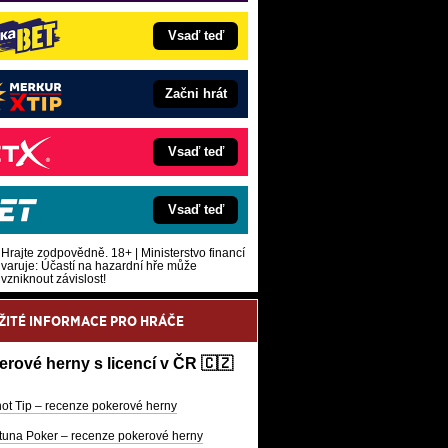
Vsaď teď
Začni hrát
Vsaď teď
Vsaď teď
Hrajte zodpovědně. 18+ | Ministerstvo financí
varuje: Účastí na hazardní hře může
vzniknout závislost!
ŽITÉ INFORMACE PRO HRÁČE
erové herny s licencí v ČR 🇨🇿
ot Tip – recenze pokerové herny
tuna Poker – recenze pokerové herny