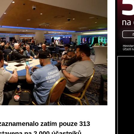
zaznamenalo zatím pouze 313
stavena na 2 000 účastníků