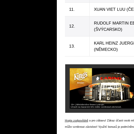
11.
XUAN VIET LUU (Č
RUDOLF MARTIN E
12.
(ŠVÝCARSKO)
KARL HEINZ JUERG
13.
(NĚMECKO)
Hrajte zodpovědně
a pro zábavu! Zákaz účasti osob mlad
může vzniknout závislost! Využití bonusů je podmíněno