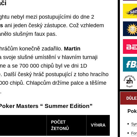
áči
ightu nebyl mezi postupujícími do dne 2
s
ani jeden český zástupce. Což vzhledem
ánělo slušným faux pas.
 hráčům konečně zadařilo.
Martin
svoje slušné umístění v hlavním turnaji
ne a se 700 000 chipů byl ve dni 1D
. Další český hráč postupující z toho hracího
000 chipů. Chlapcům držíme palce a těšíme
.
DŮLE
Poker Masters “ Summer Edition”
Pok
POČET
Syn
VÝHRA
ŽETONŮ
For