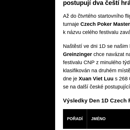
postupují dva čeští hr
Až do čtvrtého startovního fl
turnaje
Czech Poker Master
k názvu celého festivalu zav
Naštěstí ve dni 1D se našim
Greinzinger
chce navázat na 
festivalu CNP z minulého týd
klasifikován na druhém místě
dne je
Xuan Viet Luu
s 268 
se na další české postupující
Výsledky Den 1D Czech 
POŘADÍ
JMÉNO