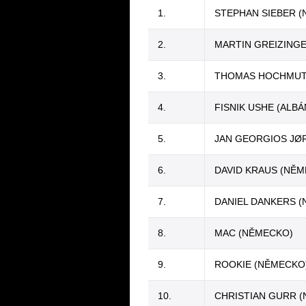
1.
STEPHAN SIEBER 
2.
MARTIN GREIZINGE
3.
THOMAS HOCHMUT
4.
FISNIK USHE (ALBÁ
5.
JAN GEORGIOS JØ
6.
DAVID KRAUS (NĚM
7.
DANIEL DANKERS 
8.
MAC (NĚMECKO)
9.
ROOKIE (NĚMECKO
10.
CHRISTIAN GURR 