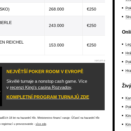
Pok
ESKO)
268.000
€250
Str
BERLE
243.000
€250
Onl
EN REICHEL
Leg
153.000
€250
Hrá
Pok
Hra
NEJVĚTŠÍ POKER ROOM V EVROPĚ
Skvělé turnaje a nonstop cash game. Více
Živ
v
recenzi King's casina Rozvadov
.
KOMPLETNÍ PROGRAM TURNAJŮ ZDE
Kam
Pok
Kin
ších 18 let na hazardní hře. Ministerstvo financí varuje: Účastí na hazardní hře
Kin
 registrací u provozovatele -
více zde
.