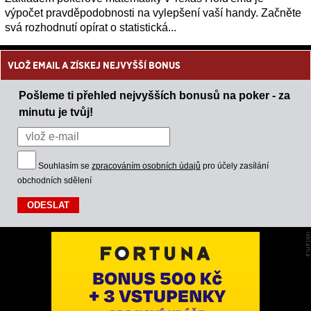
výpočet pravděpodobnosti na vylepšení vaší handy. Začněte
svá rozhodnutí opírat o statistická...
VLOŽ EMAIL A ZÍSKEJ NEJVYŠŠÍ BONUS
Pošleme ti přehled nejvyšších bonusů na poker - za
minutu je tvůj!
Souhlasím se
zpracováním osobních údajů
pro účely zasílání
obchodních sdělení