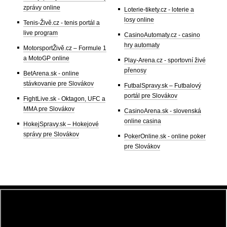
zprávy online
Loterie-tikety.cz - loterie a
losy online
Tenis-Živě.cz - tenis portál a
live program
CasinoAutomaty.cz - casino
hry automaty
MotorsportŽivě.cz – Formule 1
a MotoGP online
Play-Arena.cz - sportovní živé
přenosy
BetArena.sk - online
stávkovanie pre Slovákov
FutbalSpravy.sk – Futbalový
portál pre Slovákov
FightLive.sk - Oktagon, UFC a
MMA pre Slovákov
CasinoArena.sk - slovenská
online casina
HokejSpravy.sk – Hokejové
správy pre Slovákov
PokerOnline.sk - online poker
pre Slovákov