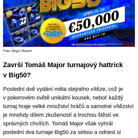
Foto: King’s Resort
Završí Tomáš Major turnajový hattrick
v Big50?
Poslední dvě vydání měla stejného vítěze, což je
v pokerovém světě unikátní kousek, neboť každý
turnaj hraje velké množství hráčů a samotné vítězství
je mnohdy dílem zkušeností a trochou štěstí ve
správných chvílích. Tomáš Major však vyhrál
poslední dva turnaje Big50 za sebou a odnesl si