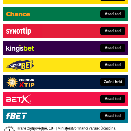
Vsaď teď
Vsaď teď
Vsaď teď
Vsaď teď
Začni hrát
Vsaď teď
Vsaď teď
Hrajte zodpovědně. 18+ | Ministerstvo financí varuje: Účastí na