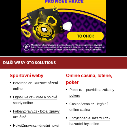
DALŠÍ WEBY GTO SOLUTIONS
Sportovní weby
Online casina, loterie,
poker
BetArena.cz - kurzové sázení
online
Poker.cz – pravidla a základy
pokeru
Fight-Live.cz - MMA a bojové
sporty online
CasinoArena.cz - legální
online casina
FotbalZprávy.cz - fotbal zprávy
aktuálně
EncyklopedieHazardu.cz -
hazardní hry online
HokejZprávy.cz - dnešní hokej