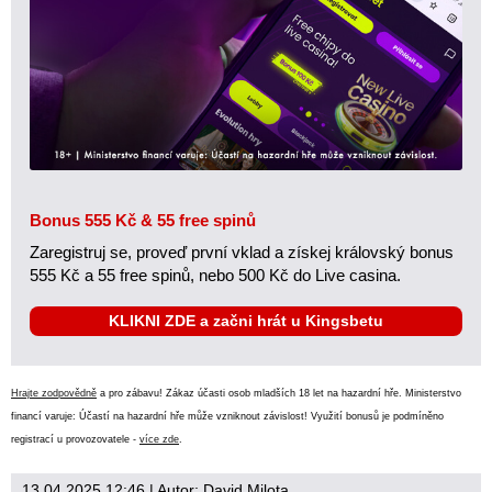
Bonus 555 Kč & 55 free spinů
Zaregistruj se, proveď první vklad a získej královský bonus
555 Kč a 55 free spinů, nebo 500 Kč do Live casina.
KLIKNI ZDE a začni hrát u Kingsbetu
Hrajte zodpovědně
a pro zábavu! Zákaz účasti osob mladších 18 let na hazardní hře. Ministerstvo
financí varuje: Účastí na hazardní hře může vzniknout závislost! Využití bonusů je podmíněno
registrací u provozovatele -
více zde
.
13.04.2025 12:46
| Autor:
David Milota