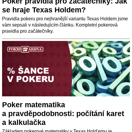
Poker pravidla pro začátečníky: Jak
se hraje Texas Holdem?
Pravidla pokeru pro nejhranější variantu Texas Holdem jsme
vám sepsali v následujícím článku. Kompletní pokerová
pravidla pro začátečníky.
Poker matematika
a pravděpodobnosti: počítání karet
a kalkulačka
Základem pokerové matematiky v Texas Hold'emu je