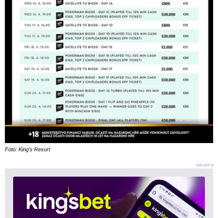
Foto: King’s Resort