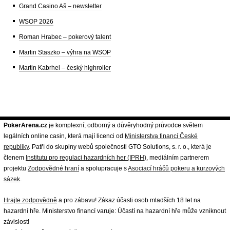
Grand Casino Aš – newsletter
WSOP 2026
Roman Hrabec – pokerový talent
Martin Staszko – výhra na WSOP
Martin Kabrhel – český highroller
PokerArena.cz
je komplexní, odborný a důvěryhodný průvodce světem
legálních online casin, která mají licenci od
Ministerstva financí České
republiky
. Patří do skupiny webů společnosti GTO Solutions, s. r. o., která je
členem
Institutu pro regulaci hazardních her (IPRH)
, mediálním partnerem
projektu
Zodpovědné hraní
a spolupracuje s
Asociací hráčů pokeru a kurzových
sázek
.
Hrajte zodpovědně
a pro zábavu! Zákaz účasti osob mladších 18 let na
hazardní hře. Ministerstvo financí varuje: Účastí na hazardní hře může vzniknout
závislost!