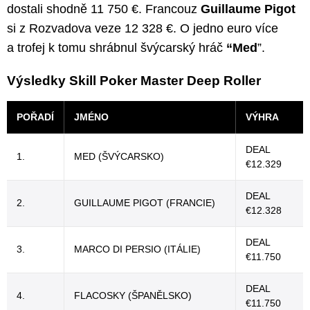
dostali shodně 11 750 €. Francouz
Guillaume Pigot
si z Rozvadova veze 12 328 €. O jedno euro více
a trofej k tomu shrábnul švýcarský hráč
“Med
”.
Výsledky Skill Poker Master Deep Roller
POŘADÍ
JMÉNO
VÝHRA
DEAL
1.
MED (ŠVÝCARSKO)
€12.329
DEAL
2.
GUILLAUME PIGOT (FRANCIE)
€12.328
DEAL
3.
MARCO DI PERSIO (ITÁLIE)
€11.750
DEAL
4.
FLACOSKY (ŠPANĚLSKO)
€11.750