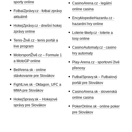
sporty online
CasinoArena.cz - legální
online casina
FotbalZprávy.cz - fotbal zprávy
aktuálně
EncyklopedieHazardu.cz -
hazardní hry online
HokejZprávy.cz - dnešní hokej
zprávy online
Loterie-tikety.cz - loterie a
losy online
Tenis-Živě.cz - tenis portál a
live program
CasinoAutomaty.cz - casino
hry automaty
MotorsportŽivě.cz – Formule 1
a MotoGP online
Play-Arena.cz - sportovní živé
přenosy
BetArena.sk - online
stávkovanie pre Slovákov
FutbalSpravy.sk – Futbalový
portál pre Slovákov
FightLive.sk - Oktagon, UFC a
MMA pre Slovákov
CasinoArena.sk - slovenská
online casina
HokejSpravy.sk – Hokejové
správy pre Slovákov
PokerOnline.sk - online poker
pre Slovákov