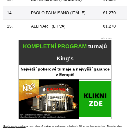
14.
PAOLO PALMISANO (ITÁLIE)
€1.270
15.
ALLINART (LITVA)
€1.270
KOMPLETNÍ PROGRAM
turnajů
King's
Největší pokerové turnaje a nejvyšší garance
v Evropě!
Hrajte zodpovědně
a pro zábavu! Zákaz účasti osob mladších 18 let na hazardní hře. Ministerstvo