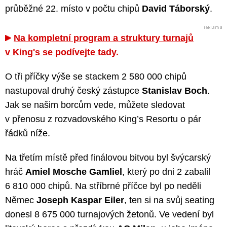
průběžné 22. místo v počtu chipů
David Táborský
.
Na kompletní program a struktury turnajů
v King's se podívejte tady.
O tři příčky výše se stackem 2 580 000 chipů
nastupoval druhý český zástupce
Stanislav Boch
.
Jak se našim borcům vede, můžete sledovat
v přenosu z rozvadovského King’s Resortu o pár
řádků níže.
Na třetím místě před finálovou bitvou byl švýcarský
hráč
Amiel Mosche Gamliel
, který po dni 2 zabalil
6 810 000 chipů. Na stříbrné příčce byl po neděli
Němec
Joseph Kaspar Eiler
, ten si na svůj seating
donesl 8 675 000 turnajových žetonů. Ve vedení byl