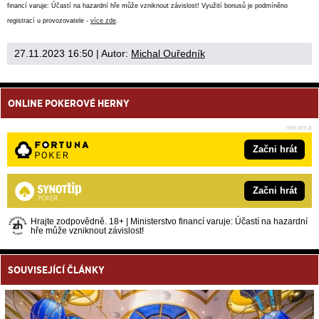
financí varuje: Účastí na hazardní hře může vzniknout závislost! Využití bonusů je podmíněno
registrací u provozovatele -
více zde
.
27.11.2023 16:50
| Autor:
Michal Ouředník
ONLINE POKEROVÉ HERNY
Začni hrát
Začni hrát
Hrajte zodpovědně. 18+ | Ministerstvo financí varuje: Účastí na hazardní
hře může vzniknout závislost!
SOUVISEJÍCÍ ČLÁNKY