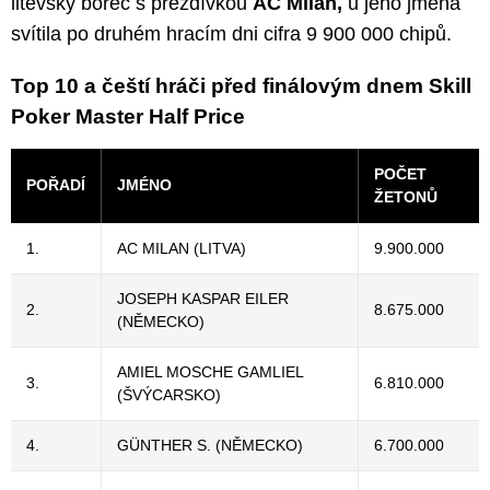
litevský borec s přezdívkou
AC Milan,
u jeho jména
svítila po druhém hracím dni cifra 9 900 000 chipů.
Top 10 a čeští hráči před finálovým dnem Skill
Poker Master Half Price
POČET
POŘADÍ
JMÉNO
ŽETONŮ
1.
AC MILAN (LITVA)
9.900.000
JOSEPH KASPAR EILER
2.
8.675.000
(NĚMECKO)
AMIEL MOSCHE GAMLIEL
3.
6.810.000
(ŠVÝCARSKO)
4.
GÜNTHER S. (NĚMECKO)
6.700.000