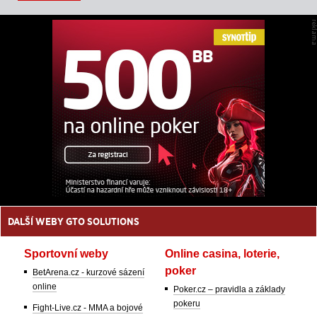
DALŠÍ WEBY GTO SOLUTIONS
Sportovní weby
Online casina, loterie,
poker
BetArena.cz - kurzové sázení
online
Poker.cz – pravidla a základy
pokeru
Fight-Live.cz - MMA a bojové