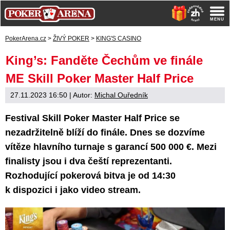
PokerArena.cz
>
ŽIVÝ POKER
>
KING'S CASINO
King’s: Fanděte Čechům ve finále
ME Skill Poker Master Half Price
27.11.2023 16:50
| Autor:
Michal Ouředník
Festival Skill Poker Master Half Price se
nezadržitelně blíží do finále. Dnes se dozvíme
vítěze hlavního turnaje s garancí 500 000 €. Mezi
finalisty jsou i dva čeští reprezentanti.
Rozhodující pokerová bitva je od 14:30
k dispozici i jako video stream.