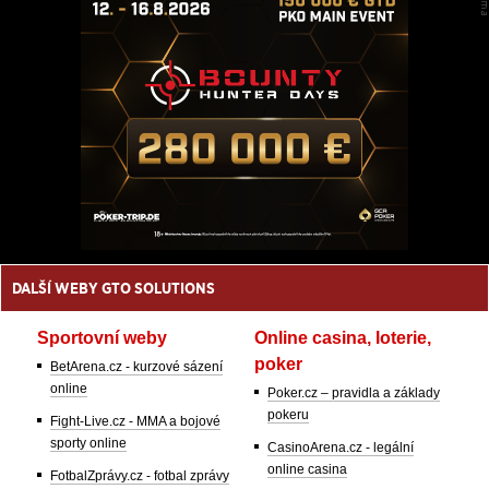
DALŠÍ WEBY GTO SOLUTIONS
Sportovní weby
Online casina, loterie,
poker
BetArena.cz - kurzové sázení
online
Poker.cz – pravidla a základy
pokeru
Fight-Live.cz - MMA a bojové
sporty online
CasinoArena.cz - legální
online casina
FotbalZprávy.cz - fotbal zprávy