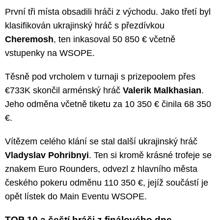
První tři místa obsadili hráči z východu. Jako třetí byl
klasifikován ukrajinský hráč s přezdívkou
Cheremosh
, ten inkasoval 50 850 € včetně
vstupenky na WSOPE.
Těsně pod vrcholem v turnaji s prizepoolem přes
€733K skončil arménský hráč
Valerik Malkhasian
.
Jeho odměna včetně tiketu za 10 350 € činila 68 350
€.
Vítězem celého klání se stal další ukrajinský hráč
Vladyslav Pohribnyi
. Ten si kromě krásné trofeje se
znakem Euro Rounders, odvezl z hlavního města
českého pokeru odměnu 110 350 €, jejíž součástí je
opět lístek do Main Eventu WSOPE.
TOP 10 a čeští hráči z finálového dne