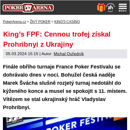
PokerArena.cz
>
ŽIVÝ POKER
>
KING'S CASINO
King’s FPF: Cennou trofej získal
Prohribnyi z Ukrajiny
05.03.2024 15:15
| Autor:
Michal Ouředník
Finále obřího turnaje France Poker Festivalu se
dohrávalo dnes v noci. Bohužel česká naděje
Marek Švácha slušně rozjetý turnaj nedotáhl do
kýženého konce a musel se spokojit s 11. místem.
Vítězem se stal ukrajinský hráč Vladyslav
Prohribnyi.