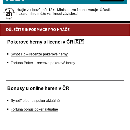
Hrajte zodpovědně. 18+ | Ministerstvo financí varuje: Účastí na
hazardní hře může vzniknout závislost!
DŮLEŽITÉ INFORMACE PRO HRÁČE
Pokerové herny s licencí v ČR 🇨🇿
Synot Tip – recenze pokerové herny
Fortuna Poker – recenze pokerové herny
Bonusy u online heren v ČR
SynotTip bonus poker aktuálně
Fortuna bonus poker aktuálně