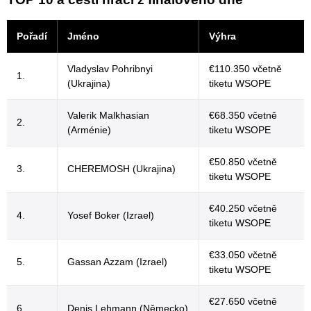
Pořadí
Jméno
Výhra
Vladyslav Pohribnyi
€110.350 včetně
1.
(Ukrajina)
tiketu WSOPE
Valerik Malkhasian
€68.350 včetně
2.
(Arménie)
tiketu WSOPE
€50.850 včetně
3.
CHEREMOSH (Ukrajina)
tiketu WSOPE
€40.250 včetně
4.
Yosef Boker (Izrael)
tiketu WSOPE
€33.050 včetně
5.
Gassan Azzam (Izrael)
tiketu WSOPE
€27.650 včetně
6.
Denis Lehmann (Německo)