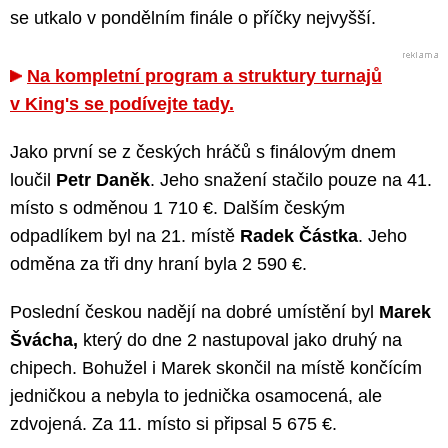
se utkalo v pondělním finále o příčky nejvyšší.
Na kompletní program a struktury turnajů
v King's se podívejte tady.
Jako první se z českých hráčů s finálovým dnem
loučil
Petr Daněk
. Jeho snažení stačilo pouze na 41.
místo s odměnou 1 710 €. Dalším českým
odpadlíkem byl na 21. místě
Radek Částka
. Jeho
odměna za tři dny hraní byla 2 590 €.
Poslední českou nadějí na dobré umístění byl
Marek
Švácha,
který do dne 2 nastupoval jako druhý na
chipech. Bohužel i Marek skončil na místě končícím
jedničkou a nebyla to jednička osamocená, ale
zdvojená. Za 11. místo si připsal 5 675 €.