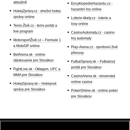
aktuálně
EncyklopedieHazardu.cz -
hazardní hry online
HokejZprávy.cz - dnešní hokej
zprávy online
Loterie-tikety.cz - loterie a
losy online
Tenis-Živě.cz - tenis portál a
live program
CasinoAutomaty.cz - casino
hry automaty
MotorsportŽivě.cz – Formule 1
a MotoGP online
Play-Arena.cz - sportovní živé
přenosy
BetArena.sk - online
stávkovanie pre Slovákov
FutbalSpravy.sk – Futbalový
portál pre Slovákov
FightLive.sk - Oktagon, UFC a
MMA pre Slovákov
CasinoArena.sk - slovenská
online casina
HokejSpravy.sk – Hokejové
správy pre Slovákov
PokerOnline.sk - online poker
pre Slovákov