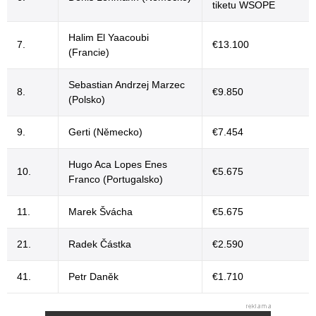
tiketu WSOPE
Halim El Yaacoubi
7.
€13.100
(Francie)
Sebastian Andrzej Marzec
8.
€9.850
(Polsko)
9.
Gerti (Německo)
€7.454
Hugo Aca Lopes Enes
10.
€5.675
Franco (Portugalsko)
11.
Marek Švácha
€5.675
21.
Radek Částka
€2.590
41.
Petr Daněk
€1.710