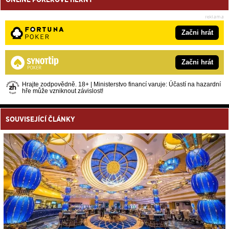
Začni hrát
Začni hrát
Hrajte zodpovědně. 18+ | Ministerstvo financí varuje: Účastí na hazardní
hře může vzniknout závislost!
SOUVISEJÍCÍ ČLÁNKY