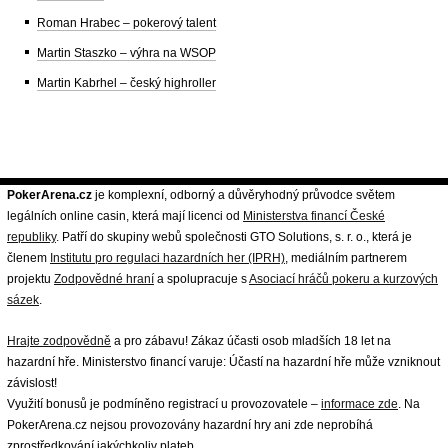
Roman Hrabec – pokerový talent
Martin Staszko – výhra na WSOP
Martin Kabrhel – český highroller
PokerArena.cz
je komplexní, odborný a důvěryhodný průvodce světem
legálních online casin, která mají licenci od
Ministerstva financí České
republiky
. Patří do skupiny webů společnosti GTO Solutions, s. r. o., která je
členem
Institutu pro regulaci hazardních her (IPRH)
, mediálním partnerem
projektu
Zodpovědné hraní
a spolupracuje s
Asociací hráčů pokeru a kurzových
sázek
.
Hrajte zodpovědně
a pro zábavu! Zákaz účasti osob mladších 18 let na
hazardní hře. Ministerstvo financí varuje: Účastí na hazardní hře může vzniknout
závislost!
Využití bonusů je podmíněno registrací u provozovatele –
informace zde
. Na
PokerArena.cz nejsou provozovány hazardní hry ani zde neprobíhá
zprostředkování jakýchkoliv plateb.