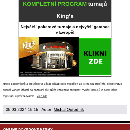
KOMPLETNÍ PROGRAM
turnajů
King's
Největší pokerové turnaje a nejvyšší garance
v Evropě!
Hrajte zodpovědně
a pro zábavu! Zákaz účasti osob mladších 18 let na hazardní hře. Ministerstvo
financí varuje: Účastí na hazardní hře může vzniknout závislost! Využití bonusů je podmíněno
registrací u provozovatele -
více zde
.
05.03.2024 15:15
| Autor:
Michal Ouředník
ONLINE POKEROVÉ HERNY