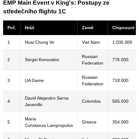
EMP Main Event v King's: Postupy ze
středečního flightu 1C
Poř.
Hráč
Země
Chipcount
1
Hoai Chung Vo
Viet Nam
1.035.000
Russian
2
Sergei Konovalov
776.000
Federation
Russian
3
UA Game
718.000
Federation
David Alejandro Serna
4
Colombia
565.000
Jaramillo
Maria
5
Greece
354.000
Constanza Lampropulos