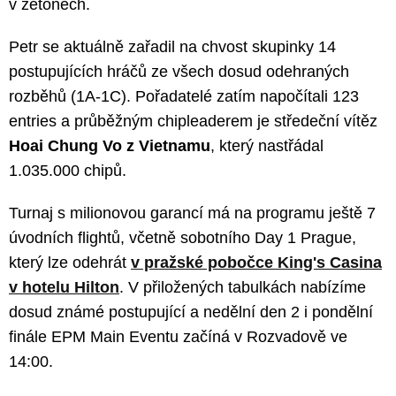
v žetonech.
Petr se aktuálně zařadil na chvost skupinky 14
postupujících hráčů ze všech dosud odehraných
rozběhů (1A-1C). Pořadatelé zatím napočítali 123
entries a průběžným chipleaderem je středeční vítěz
Hoai Chung Vo z Vietnamu
, který nastřádal
1.035.000 chipů.
Turnaj s milionovou garancí má na programu ještě 7
úvodních flightů, včetně sobotního Day 1 Prague,
který lze odehrát
v pražské pobočce King's Casina
v hotelu Hilton
. V přiložených tabulkách nabízíme
dosud známé postupující a nedělní den 2 i pondělní
finále EPM Main Eventu začíná v Rozvadově ve
14:00.