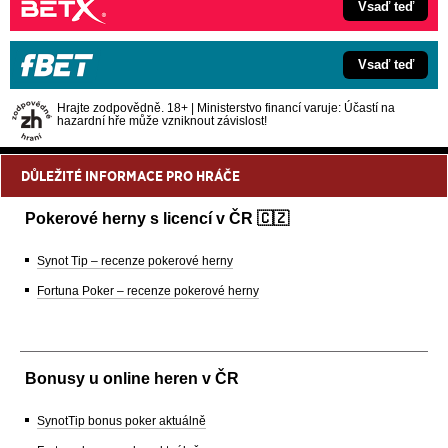
Vsaď teď
Vsaď teď
Hrajte zodpovědně. 18+ | Ministerstvo financí varuje: Účastí na
hazardní hře může vzniknout závislost!
DŮLEŽITÉ INFORMACE PRO HRÁČE
Pokerové herny s licencí v ČR 🇨🇿
Synot Tip – recenze pokerové herny
Fortuna Poker – recenze pokerové herny
Bonusy u online heren v ČR
SynotTip bonus poker aktuálně