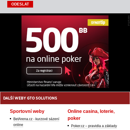
DALŠÍ WEBY GTO SOLUTIONS
Sportovní weby
Online casina, loterie,
poker
BetArena.cz - kurzové sázení
online
Poker.cz – pravidla a základy