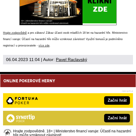
Hrajte zodpovědně
a pro zábavu! Zákaz účasti osob mladších 18 let na hazardní hře. Ministerstvo
financí varuje: Účastí na hazardní hře může vzniknout závislost! Využití bonusů je podmíněno
registrací u provozovatele -
více zde
.
06.04.2023 11:04
| Autor:
Pavel Raclavský
ONLINE POKEROVÉ HERNY
Začni hrát
Začni hrát
Hrajte zodpovědně. 18+ | Ministerstvo financí varuje: Účastí na hazardní
hře může vzniknout závislost!