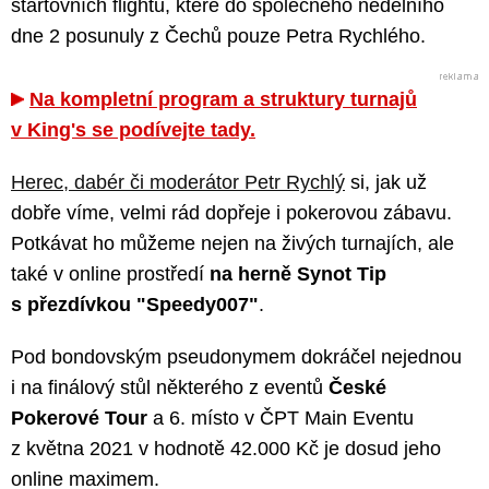
startovních flightů, které do společného nedělního
dne 2 posunuly z Čechů pouze Petra Rychlého.
Na kompletní program a struktury turnajů
v King's se podívejte tady.
Herec, dabér či moderátor Petr Rychlý
si, jak už
dobře víme, velmi rád dopřeje i pokerovou zábavu.
Potkávat ho můžeme nejen na živých turnajích, ale
také v online prostředí
na herně Synot Tip
s přezdívkou "Speedy007"
.
Pod bondovským pseudonymem dokráčel nejednou
i na finálový stůl některého z eventů
České
Pokerové Tour
a 6. místo v ČPT Main Eventu
z května 2021 v hodnotě 42.000 Kč je dosud jeho
online maximem.