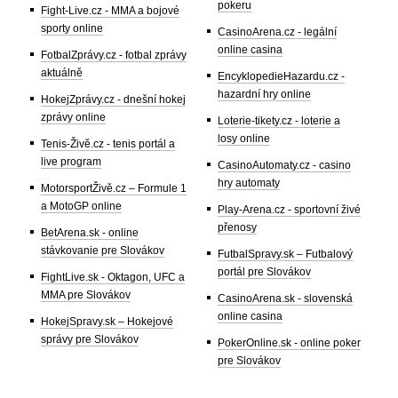
pokeru
Fight-Live.cz - MMA a bojové
sporty online
CasinoArena.cz - legální
online casina
FotbalZprávy.cz - fotbal zprávy
aktuálně
EncyklopedieHazardu.cz -
hazardní hry online
HokejZprávy.cz - dnešní hokej
zprávy online
Loterie-tikety.cz - loterie a
losy online
Tenis-Živě.cz - tenis portál a
live program
CasinoAutomaty.cz - casino
hry automaty
MotorsportŽivě.cz – Formule 1
a MotoGP online
Play-Arena.cz - sportovní živé
přenosy
BetArena.sk - online
stávkovanie pre Slovákov
FutbalSpravy.sk – Futbalový
portál pre Slovákov
FightLive.sk - Oktagon, UFC a
MMA pre Slovákov
CasinoArena.sk - slovenská
online casina
HokejSpravy.sk – Hokejové
správy pre Slovákov
PokerOnline.sk - online poker
pre Slovákov