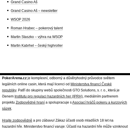
Grand Casino Aš
Grand Casino Aš – newsletter
WSOP 2026
Roman Hrabec – pokerový talent
Martin Staszko – výhra na WSOP
Martin Kabrhel – český highroller
PokerArena.cz
je komplexní, odborný a důvěryhodný průvodce světem
legálních online casin, která mají licenci od
Ministerstva financí České
republiky
. Patří do skupiny webů společnosti GTO Solutions, s. r. o., která je
členem
Institutu pro regulaci hazardních her (IPRH)
, mediálním partnerem
projektu
Zodpovědné hraní
a spolupracuje s
Asociací hráčů pokeru a kurzových
sázek
.
Hrajte zodpovědně
a pro zábavu! Zákaz účasti osob mladších 18 let na
hazardní hře. Ministerstvo financí varuje: Účastí na hazardní hře může vzniknout