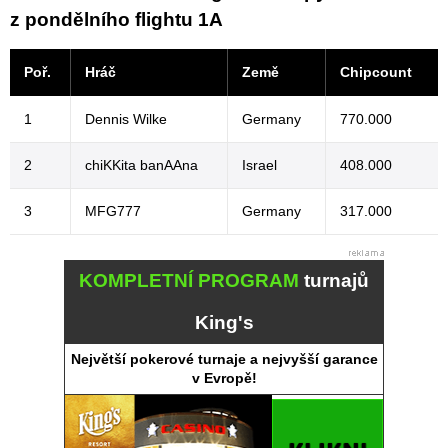
z pondělního flightu 1A
Poř.
Hráč
Země
Chipcount
1
Dennis Wilke
Germany
770.000
2
chiKKita banAAna
Israel
408.000
3
MFG777
Germany
317.000
KOMPLETNÍ PROGRAM
turnajů
King's
Největší pokerové turnaje a nejvyšší garance
v Evropě!