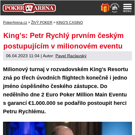
PokerArena.cz
>
ŽIVÝ POKER
>
KING'S CASINO
King's: Petr Rychlý prvním českým
postupujícím v milionovém eventu
06.04.2023 11:04
| Autor:
Pavel Raclavský
Milionový turnaj v rozvadovském King's Resortu
zná po třech úvodních flightech konečně i jedno
jméno úspěšného českého zástupce. Do
nedělního dne 2 Euro Poker Million Main Eventu
s garancí €1.000.000 se podařilo postoupit herci
Petru Rychlému.