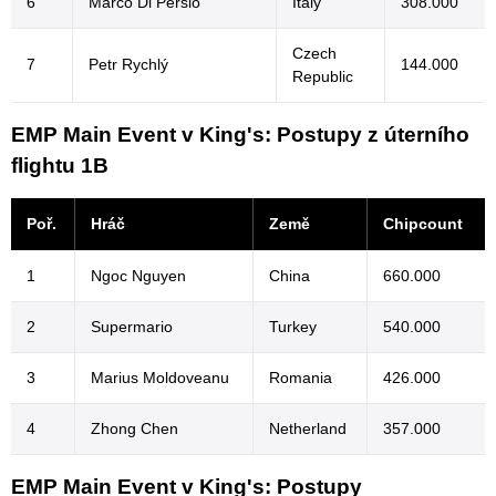
6
Marco Di Persio
Italy
308.000
Czech
7
Petr Rychlý
144.000
Republic
EMP Main Event v King's: Postupy z úterního
flightu 1B
Poř.
Hráč
Země
Chipcount
1
Ngoc Nguyen
China
660.000
2
Supermario
Turkey
540.000
3
Marius Moldoveanu
Romania
426.000
4
Zhong Chen
Netherland
357.000
EMP Main Event v King's: Postupy