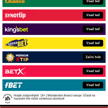
Vsaď teď
Vsaď teď
Vsaď teď
Vsaď teď
Začni hrát
Vsaď teď
Vsaď teď
Hrajte zodpovědně. 18+ | Ministerstvo financí varuje: Účastí na
hazardní hře může vzniknout závislost!