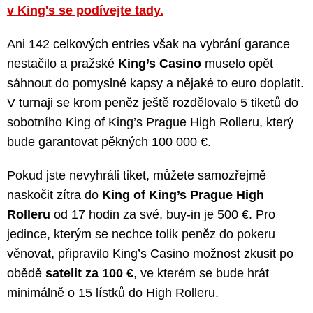
v King's se podívejte tady.
Ani 142 celkových entries však na vybrání garance
nestačilo a pražské
King’s Casino
muselo opět
sáhnout do pomyslné kapsy a nějaké to euro doplatit.
V turnaji se krom peněz ještě rozdělovalo 5 tiketů do
sobotního King of King’s Prague High Rolleru, který
bude garantovat pěkných 100 000 €.
Pokud jste nevyhráli tiket, můžete samozřejmě
naskočit zítra do
King of King’s Prague High
Rolleru
od 17 hodin za své, buy-in je 500 €. Pro
jedince, kterým se nechce tolik peněz do pokeru
věnovat, připravilo King’s Casino možnost zkusit po
obědě
satelit za 100 €
, ve kterém se bude hrát
minimálně o 15 lístků do High Rolleru.