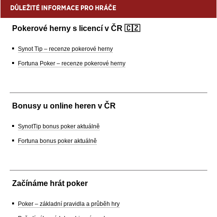
DŮLEŽITÉ INFORMACE PRO HRÁČE
Pokerové herny s licencí v ČR 🇨🇿
Synot Tip – recenze pokerové herny
Fortuna Poker – recenze pokerové herny
Bonusy u online heren v ČR
SynotTip bonus poker aktuálně
Fortuna bonus poker aktuálně
Začínáme hrát poker
Poker – základní pravidla a průběh hry