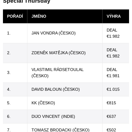
Special Thursday
POŘADÍ
JMÉNO
VÝHRA
DEAL
1.
JAN VONDRA (ČESKO)
€1.982
DEAL
2.
ZDENĚK MATĚJKA (ČESKO)
€1.982
VLASTIMIL RÁDSETOULAL
DEAL
3.
(ČESKO)
€1.981
4.
DAVID BALOUN (ČESKO)
€1.015
5.
KK (ČESKO)
€815
6.
DIJO VINCENT (INDIE)
€637
7.
TOMASZ BRODACKI (ČESKO)
€502