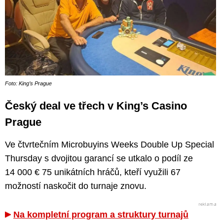
Foto: King’s Prague
Český deal ve třech v King’s Casino
Prague
Ve čtvrtečním Microbuyins Weeks Double Up Special
Thursday s dvojitou garancí se utkalo o podíl ze
14 000 € 75 unikátních hráčů, kteří využili 67
možností naskočit do turnaje znovu.
Na kompletní program a struktury turnajů