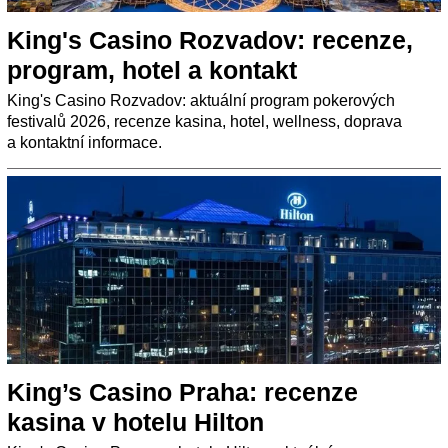
King's Casino Rozvadov: recenze,
program, hotel a kontakt
King's Casino Rozvadov: aktuální program pokerových
festivalů 2026, recenze kasina, hotel, wellness, doprava
a kontaktní informace.
King’s Casino Praha: recenze
kasina v hotelu Hilton