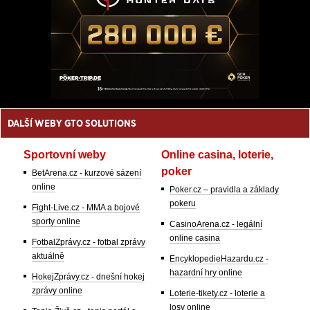
DALŠÍ WEBY GTO SOLUTIONS
Sportovní weby
Online casina, loterie,
poker
BetArena.cz - kurzové sázení
online
Poker.cz – pravidla a základy
pokeru
Fight-Live.cz - MMA a bojové
sporty online
CasinoArena.cz - legální
online casina
FotbalZprávy.cz - fotbal zprávy
aktuálně
EncyklopedieHazardu.cz -
hazardní hry online
HokejZprávy.cz - dnešní hokej
zprávy online
Loterie-tikety.cz - loterie a
losy online