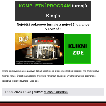
KOMPLETNÍ PROGRAM
turnajů
King's
Největší pokerové turnaje a nejvyšší garance
v Evropě!
Hrajte zodpovědně
a pro zábavu! Zákaz účasti osob mladších 18 let na hazardní hře. Ministerstvo
financí varuje: Účastí na hazardní hře může vzniknout závislost! Využití bonusů je podmíněno
registrací u provozovatele -
více zde
.
15.09.2023 15:48
| Autor:
Michal Ouředník