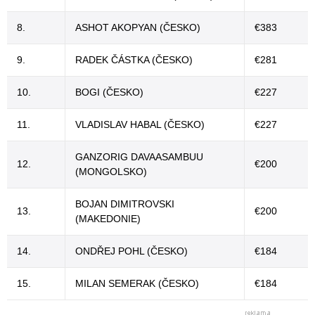
8.
ASHOT AKOPYAN (ČESKO)
€383
9.
RADEK ČÁSTKA (ČESKO)
€281
10.
BOGI (ČESKO)
€227
11.
VLADISLAV HABAL (ČESKO)
€227
GANZORIG DAVAASAMBUU
12.
€200
(MONGOLSKO)
BOJAN DIMITROVSKI
13.
€200
(MAKEDONIE)
14.
ONDŘEJ POHL (ČESKO)
€184
15.
MILAN SEMERAK (ČESKO)
€184