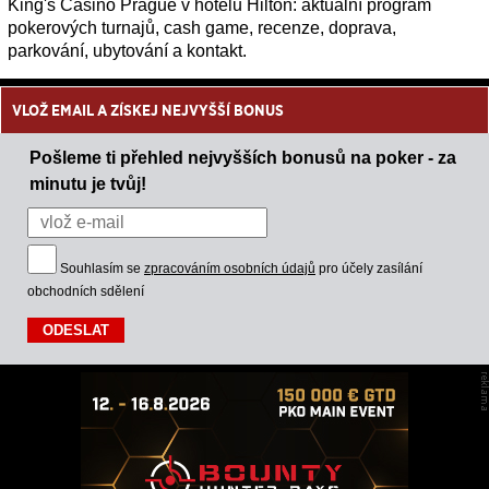
King's Casino Prague v hotelu Hilton: aktuální program
pokerových turnajů, cash game, recenze, doprava,
parkování, ubytování a kontakt.
VLOŽ EMAIL A ZÍSKEJ NEJVYŠŠÍ BONUS
Pošleme ti přehled nejvyšších bonusů na poker - za
minutu je tvůj!
Souhlasím se
zpracováním osobních údajů
pro účely zasílání
obchodních sdělení