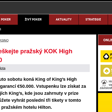
E POKER
ŽIVÝ POKER
AKTUALITY
STRATEGIE
Š
ONLI
ASINO
eškejte pražský KOK High
0
lota
uto sobotu koná King of King’s High
Hr
va
garancí €50.000. Vstupenku lze získat za
závislost
jích King’s, kde jsou zahrnuty v prize
žete vyhrát poslední tři tikety v tomto
v pražském hotelu Hilton.