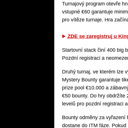
Turnajový program otevře hn
vstupné €60 garantuje minim
pro vítěze turnaje. Hra začín
ZDE se zaregistruj u Kin
Startovní stack činí 400 big 
Pozdní registraci a neomezen
Druhý turnaj, ve kterém lze v
Mystery Bounty garantuje tike
prize pool €10.000 a zábavn
€50 bounty. Do hry obdržíte 
levelů pro pozdní registraci a
Bounty odměny za vyřazení hr
dostane do ITM fáze. Pokud 