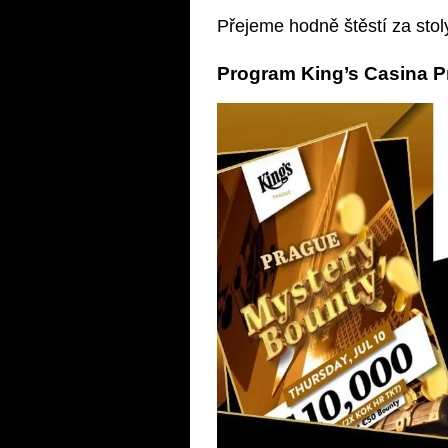
Přejeme hodně štěstí za stol
Program King’s Casina Pra