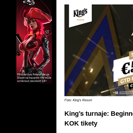
Foto: King’s Resort
King’s turnaje: Beginn
KOK tikety