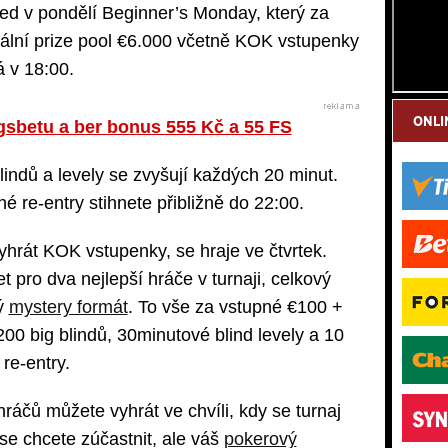
ed v pondělí Beginner’s Monday, který za
ální prize pool €6.000 včetně KOK vstupenky
á v 18:00.
ONLI
gsbetu a ber bonus 555 Kč a 55 FS
blindů a levely se zvyšují každých 20 minut.
é re-entry stihnete přibližně do 22:00.
yhrát KOK vstupenky, se hraje ve čtvrtek.
t pro dva nejlepší hráče v turnaji, celkový
ý
mystery formát
. To vše za vstupné €100 +
200 big blindů, 30minutové blind levely a 10
 re-entry.
áčů můžete vyhrát ve chvíli, kdy se turnaj
se chcete zúčastnit, ale váš
pokerový