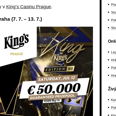
Pra
y v
King’s Casinu Prague
.
Sez
ha (7. 7. – 13. 7.)
Pok
Str
Onl
Leg
Hrá
Pok
Hra
Živ
Kam
Pok
Kin