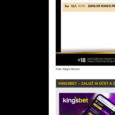
Foto: King’s Resort
KINGSBET – ZALOŽ SI ÚČET A 