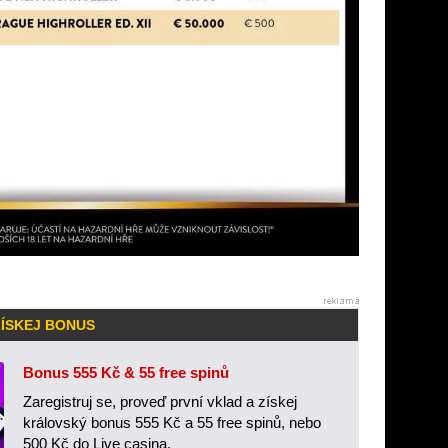
ZÍSKEJ BONUS
Bonus 555 Kč & 55 free spinů
Zaregistruj se, proveď první vklad a získej
královský bonus 555 Kč a 55 free spinů, nebo
500 Kč do Live casina.