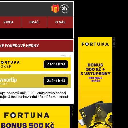
VIDEA
HRÁČI
O NÁS
NE POKEROVÉ HERNY
Začni hrát
Začni hrát
ajte zodpovědně. 18+ | Ministerstvo financí
ruje: Účastí na hazardní hře může vzniknout
!