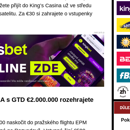
ete přijít do King’s Casina už ve středu
 satelitu. Za €30 si zahrajete o vstupenky
A s GTD €2.000.000 rozehrajete
DŮLE
Pok
:00 naskočit do pražského flightu EPM