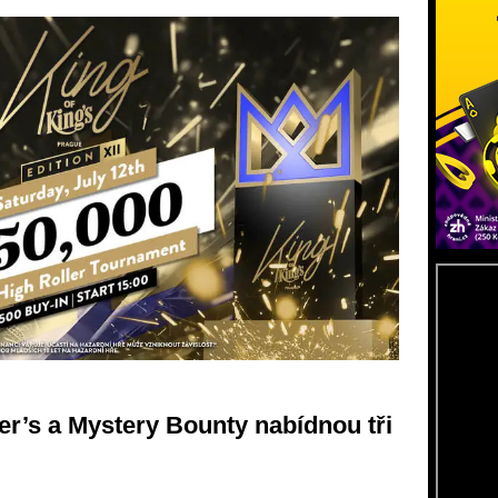
er’s a Mystery Bounty nabídnou tři