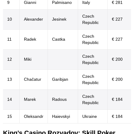
9
Gianni
Palmisano
Italy
€ 281
Czech
10
Alexander
Jesinek
€ 227
Republic
Czech
11
Radek
Castka
€ 227
Republic
Czech
12
Miki
€ 200
Republic
Czech
13
Chačatur
Garibjan
€ 200
Republic
Czech
14
Marek
Radous
€ 184
Republic
15
Oleksandr
Haievskyi
Ukraine
€ 184
King’s Casino Rozvadov: Skill Poker