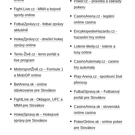
online
Poker.cz – pravidla a základy
pokeru
Fight-Live.cz - MMA a bojové
sporty online
CasinoArena.cz - legální
online casina
FotbalZprávy.cz - fotbal zprávy
aktuálně
EncyklopedieHazardu.cz -
hazardní hry online
HokejZprávy.cz - dnešní hokej
zprávy online
Loterie-tikety.cz - loterie a
losy online
Tenis-Živě.cz - tenis portál a
live program
CasinoAutomaty.cz - casino
hry automaty
MotorsportŽivě.cz – Formule 1
a MotoGP online
Play-Arena.cz - sportovní živé
přenosy
BetArena.sk - online
stávkovanie pre Slovákov
FutbalSpravy.sk – Futbalový
portál pre Slovákov
FightLive.sk - Oktagon, UFC a
MMA pre Slovákov
CasinoArena.sk - slovenská
online casina
HokejSpravy.sk – Hokejové
správy pre Slovákov
PokerOnline.sk - online poker
pre Slovákov