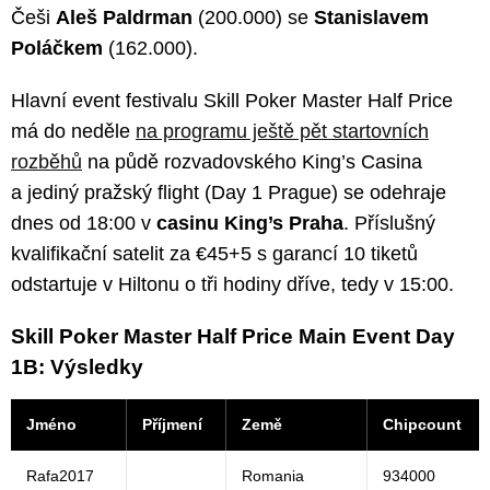
Češi
Aleš Paldrman
(200.000) se
Stanislavem
Poláčkem
(162.000).
Hlavní event festivalu Skill Poker Master Half Price
má do neděle
na programu ještě pět startovních
rozběhů
na půdě rozvadovského King’s Casina
a jediný pražský flight (Day 1 Prague) se odehraje
dnes od 18:00 v
casinu King’s Praha
. Příslušný
kvalifikační satelit za €45+5 s garancí 10 tiketů
odstartuje v Hiltonu o tři hodiny dříve, tedy v 15:00.
Skill Poker Master Half Price Main Event Day
1B: Výsledky
Jméno
Příjmení
Země
Chipcount
Rafa2017
Romania
934000