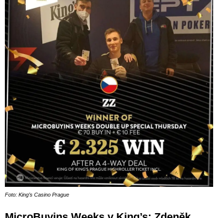
Foto: King’s Casino Prague
MicroBuyins Weeks v King’s: Zdeněk