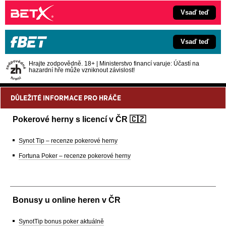
Vsaď teď
Vsaď teď
Hrajte zodpovědně. 18+ | Ministerstvo financí varuje: Účastí na
hazardní hře může vzniknout závislost!
DŮLEŽITÉ INFORMACE PRO HRÁČE
Pokerové herny s licencí v ČR 🇨🇿
Synot Tip – recenze pokerové herny
Fortuna Poker – recenze pokerové herny
Bonusy u online heren v ČR
SynotTip bonus poker aktuálně