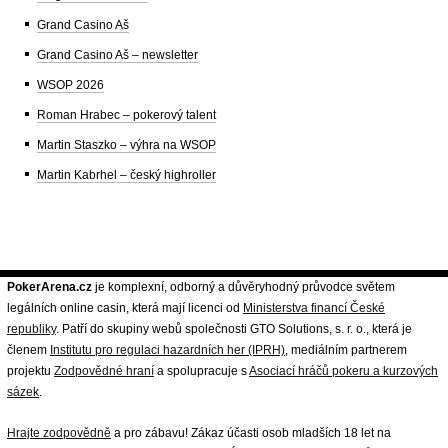
Grand Casino Aš
Grand Casino Aš – newsletter
WSOP 2026
Roman Hrabec – pokerový talent
Martin Staszko – výhra na WSOP
Martin Kabrhel – český highroller
PokerArena.cz
je komplexní, odborný a důvěryhodný průvodce světem
legálních online casin, která mají licenci od
Ministerstva financí České
republiky
. Patří do skupiny webů společnosti GTO Solutions, s. r. o., která je
členem
Institutu pro regulaci hazardních her (IPRH)
, mediálním partnerem
projektu
Zodpovědné hraní
a spolupracuje s
Asociací hráčů pokeru a kurzových
sázek
.
Hrajte zodpovědně
a pro zábavu! Zákaz účasti osob mladších 18 let na