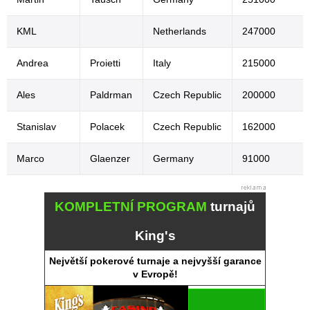
KML
Netherlands
247000
Andrea
Proietti
Italy
215000
Ales
Paldrman
Czech Republic
200000
Stanislav
Polacek
Czech Republic
162000
Marco
Glaenzer
Germany
91000
KOMPLETNÍ PROGRAM
turnajů
King's
Největší pokerové turnaje a nejvyšší garance
v Evropě!