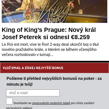
King of King’s Prague: Nový král
Josef Peterek si odnesl €8.259
Le Roi est mort, vive le Roi! 2-way deal ukončil boj o titul
nového pražského krále, o kterém se během včerejšího
večera rozhodovalo v turnaji...
VLOŽ EMAIL A ZÍSKEJ NEJVYŠŠÍ BONUS
Pošleme ti přehled nejvyšších bonusů na poker - za
minutu je tvůj!
Souhlasím se
zpracováním osobních údajů
pro účely zasílání
obchodních sdělení