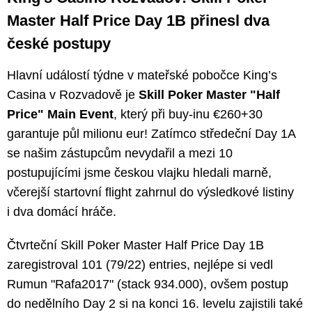
Master Half Price Day 1B přinesl dva
české postupy
Hlavní událostí týdne v mateřské pobočce King’s
Casina v Rozvadově je
Skill Poker Master "Half
Price" Main Event
, který při buy-inu €260+30
garantuje půl milionu eur! Zatímco středeční Day 1A
se našim zástupcům nevydařil a mezi 10
postupujícími jsme českou vlajku hledali marně,
včerejší startovní flight zahrnul do výsledkové listiny
i dva domácí hráče.
Čtvrteční Skill Poker Master Half Price Day 1B
zaregistroval 101 (79/22) entries, nejlépe si vedl
Rumun "Rafa2017" (stack 934.000), ovšem postup
do nedělního Day 2 si na konci 16. levelu zajistili také