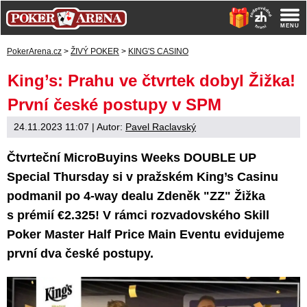
PokerArena.cz
>
ŽIVÝ POKER
>
KING'S CASINO
King’s: Prahu ve čtvrtek dobyl Žižka!
První české postupy v SPM
24.11.2023 11:07
| Autor:
Pavel Raclavský
Čtvrteční MicroBuyins Weeks DOUBLE UP
Special Thursday si v pražském King’s Casinu
podmanil po 4-way dealu Zdeněk "ZZ" Žižka
s prémií €2.325! V rámci rozvadovského Skill
Poker Master Half Price Main Eventu evidujeme
první dva české postupy.