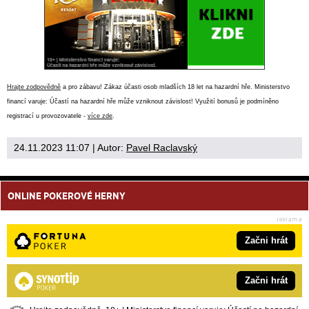
Hrajte zodpovědně
a pro zábavu! Zákaz účasti osob mladších 18 let na hazardní hře. Ministerstvo
financí varuje: Účastí na hazardní hře může vzniknout závislost! Využití bonusů je podmíněno
registrací u provozovatele -
více zde
.
24.11.2023 11:07
| Autor:
Pavel Raclavský
ONLINE POKEROVÉ HERNY
Začni hrát
Začni hrát