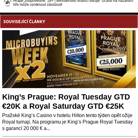
Hrajte zodpovědně. 18+ | Ministerstvo financí varuje: Účastí na hazardní
hře může vzniknout závislost!
SOUVISEJÍCÍ ČLÁNKY
King’s Prague: Royal Tuesday GTD
€20K a Royal Saturday GTD €25K
Pražské King’s Casino v hotelu Hilton tento týden opět ožije
Royal turnaji. Na programu je King’s Prague Royal Tuesday
s garancí 20 000 € a...