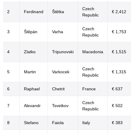
Czech
2
Ferdinand
Štětka
€ 2,412
Republic
Czech
3
Štěpán
Varha
€ 1,753
Republic
4
Zlatko
Tripunovski
Macedonia
€ 1,515
Czech
5
Martin
Varkocek
€ 1,315
Republic
6
Raphael
Chetrit
France
€ 637
Czech
7
Alexandr
Tsvetkov
€ 502
Republic
8
Stefano
Faiola
Italy
€ 383