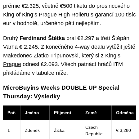
prémie €2.325, včetně €500 tiketu do prosincového
King of King’s Prague High Rolleru s garancí 100 tisíc
eur v hodnotě, určeného pěti nejlepším.
Druhý
Ferdinand Štětka
bral €2.297 a třetí Štěpán
Varha € 2.245. Z konečného 4-way dealu vytěžil ještě
Makedonec Zlatko Tripunovski, který si z
King’s
Prague
odnesl €2.093. Všech patnáct hráčů ITM
přikládáme v tabulce níže.
MicroBuyins Weeks DOUBLE UP Special
Thursday: Výsledky
Poř.
Jméno
Příjmení
Země
Odměna
Czech
1
Zdeněk
Žižka
€ 3,280
Republic