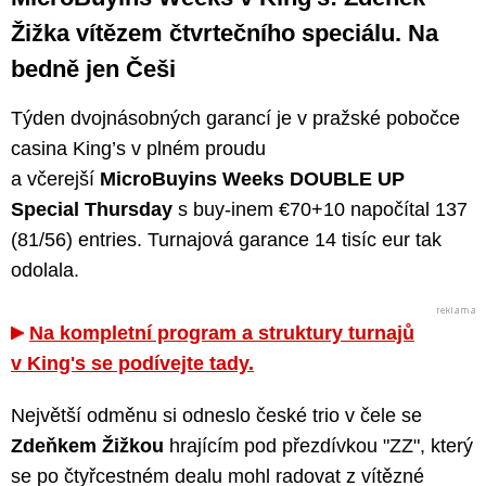
Žižka vítězem čtvrtečního speciálu. Na
bedně jen Češi
Týden dvojnásobných garancí je v pražské pobočce
casina King’s v plném proudu
a včerejší
MicroBuyins Weeks DOUBLE UP
Special Thursday
s buy-inem €70+10 napočítal 137
(81/56) entries. Turnajová garance 14 tisíc eur tak
odolala.
Na kompletní program a struktury turnajů
v King's se podívejte tady.
Největší odměnu si odneslo české trio v čele se
Zdeňkem Žižkou
hrajícím pod přezdívkou "ZZ", který
se po čtyřcestném dealu mohl radovat z vítězné