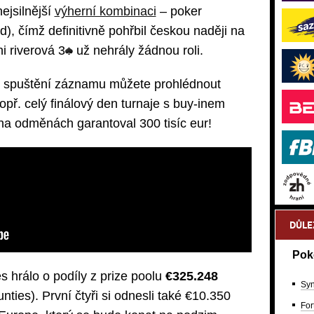
ejsilnější
výherní kombinaci
– poker
nd), čímž definitivně pohřbil českou naději na
i riverová 3
už nehrály žádnou roli.
ři spuštění záznamu můžete prohlédnout
př. celý finálový den turnaje s buy-inem
na odměnách garantoval 300 tisíc eur!
DŮLE
Pok
s hrálo o podíly z prize poolu
€325.248
Syn
ties). První čtyři si odnesli také €10.350
For