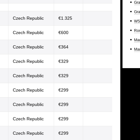
Gra
Gra
Czech Republic
€1.325
WS
Rom
Czech Republic
€600
Mar
Czech Republic
€364
Mar
Czech Republic
€329
Czech Republic
€329
Czech Republic
€299
Czech Republic
€299
Czech Republic
€299
Czech Republic
€299