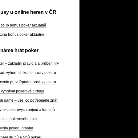
usy u online heren v ČR
otTip bonus poker aktuálně
tuna bonus poker aktuálně
ínáme hrát poker
er – základní pravidla a průběh hry
adí výherních kombinací v pokeru
centa pravděpodobnosti v pokeru
 vyhrávat pokerové turnaje
h game – vše, co potřebujete znát
vník pokerových pojmů a termínů
ice u pokerového stolu
vidla pokeru omaha
nam druhů a typů pokeru