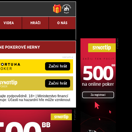
VIDEA
HRÁČI
O NÁS
NE POKEROVÉ HERNY
Začni hrát
Začni hrát
ajte zodpovědně. 18+ | Ministerstvo financí
ruje: Účastí na hazardní hře může vzniknout
!