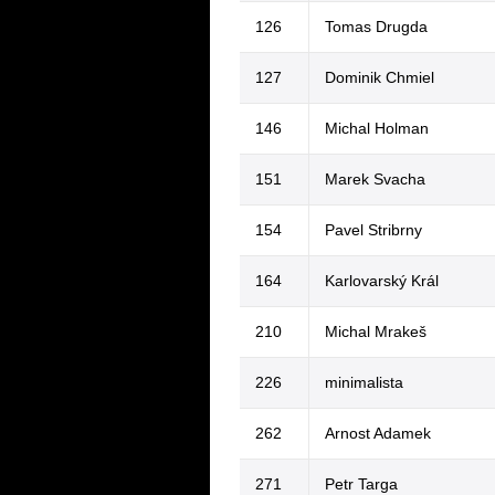
126
Tomas Drugda
127
Dominik Chmiel
146
Michal Holman
151
Marek Svacha
154
Pavel Stribrny
164
Karlovarský Král
210
Michal Mrakeš
226
minimalista
262
Arnost Adamek
271
Petr Targa