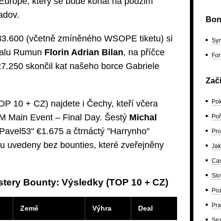
Europe, který se bude konat na podzim
adov.
Bon
33.600 (včetně zmíněného WSOPE tiketu) si
Syn
ealu Rumun
Florin Adrian Bilan
, na příčce
For
.250 skončil kat našeho borce Gabriele
Zač
Pok
TOP 10 + CZ) najdete i Čechy, kteří včera
M Main Event – Final Day. Šestý
Michal
Poř
"Pavel53" €1.675 a čtrnáctý "Harrynho"
Pro
 uvedeny bez bounties, které zveřejněny
Jak
Cas
Slo
stery Bounty: Výsledky (TOP 10 + CZ)
Poz
Pra
Země
Výhra
Deal
Sez