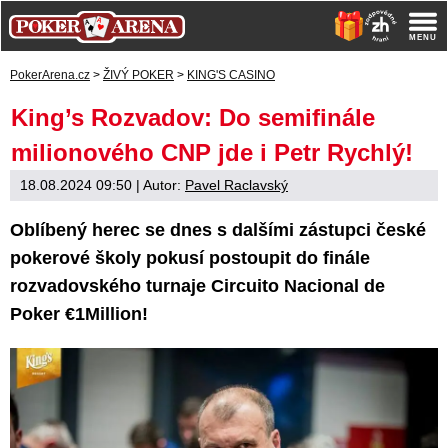
PokerArena.cz
>
ŽIVÝ POKER
>
KING'S CASINO
King’s Rozvadov: Do semifinále
milionového CNP jde i Petr Rychlý!
18.08.2024 09:50
| Autor:
Pavel Raclavský
Oblíbený herec se dnes s dalšími zástupci české
pokerové školy pokusí postoupit do finále
rozvadovského turnaje Circuito Nacional de
Poker €1Million!