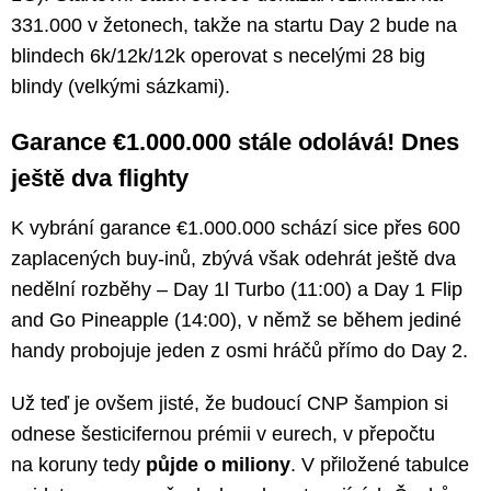
331.000 v žetonech, takže na startu Day 2 bude na
blindech 6k/12k/12k operovat s necelými 28 big
blindy (velkými sázkami).
Garance €1.000.000 stále odolává! Dnes
ještě dva flighty
K vybrání garance €1.000.000 schází sice přes 600
zaplacených buy-inů, zbývá však odehrát ještě dva
nedělní rozběhy – Day 1l Turbo (11:00) a Day 1 Flip
and Go Pineapple (14:00), v němž se během jediné
handy probojuje jeden z osmi hráčů přímo do Day 2.
Už teď je ovšem jisté, že budoucí CNP šampion si
odnese šesticifernou prémii v eurech, v přepočtu
na koruny tedy
půjde o miliony
. V přiložené tabulce