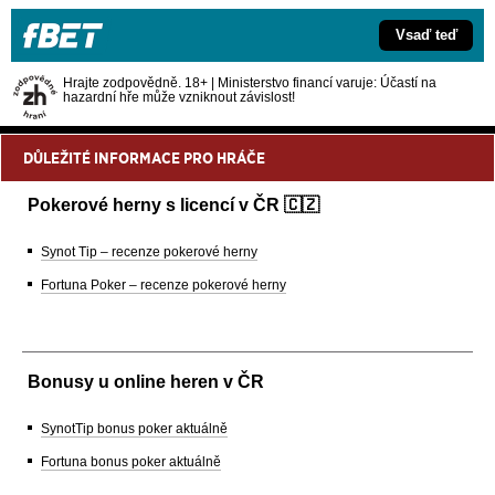
Vsaď teď
Hrajte zodpovědně. 18+ | Ministerstvo financí varuje: Účastí na
hazardní hře může vzniknout závislost!
DŮLEŽITÉ INFORMACE PRO HRÁČE
Pokerové herny s licencí v ČR 🇨🇿
Synot Tip – recenze pokerové herny
Fortuna Poker – recenze pokerové herny
Bonusy u online heren v ČR
SynotTip bonus poker aktuálně
Fortuna bonus poker aktuálně