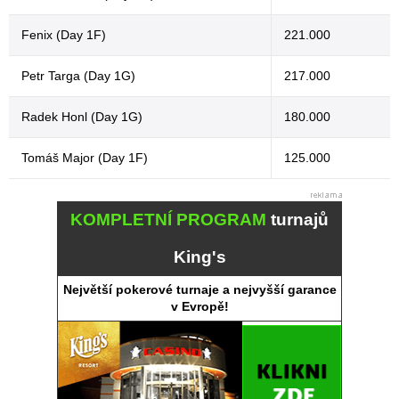
Fenix (Day 1F)
221.000
Petr Targa (Day 1G)
217.000
Radek Honl (Day 1G)
180.000
Tomáš Major (Day 1F)
125.000
KOMPLETNÍ PROGRAM
turnajů
King's
Největší pokerové turnaje a nejvyšší garance
v Evropě!