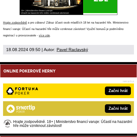
Hrajte zodpovědně
a pro zábavu! Zákaz účasti osob mladších 18 let na hazardní hře. Ministerstvo
financí varuje: Účastí na hazardní hře může vzniknout závislost! Využití bonusů je podmíněno
registrací u provozovatele -
více zde
.
18.08.2024 09:50
| Autor:
Pavel Raclavský
ONLINE POKEROVÉ HERNY
Začni hrát
Začni hrát
Hrajte zodpovědně. 18+ | Ministerstvo financí varuje: Účastí na hazardní
hře může vzniknout závislost!