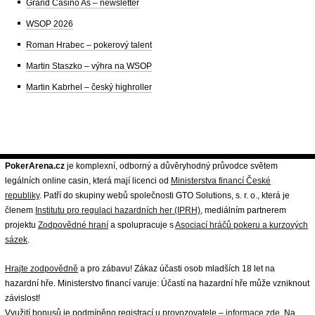
Grand Casino Aš – newsletter
WSOP 2026
Roman Hrabec – pokerový talent
Martin Staszko – výhra na WSOP
Martin Kabrhel – český highroller
PokerArena.cz
je komplexní, odborný a důvěryhodný průvodce světem
legálních online casin, která mají licenci od
Ministerstva financí České
republiky
. Patří do skupiny webů společnosti GTO Solutions, s. r. o., která je
členem
Institutu pro regulaci hazardních her (IPRH)
, mediálním partnerem
projektu
Zodpovědné hraní
a spolupracuje s
Asociací hráčů pokeru a kurzových
sázek
.
Hrajte zodpovědně
a pro zábavu! Zákaz účasti osob mladších 18 let na
hazardní hře. Ministerstvo financí varuje: Účastí na hazardní hře může vzniknout
závislost!
Využití bonusů je podmíněno registrací u provozovatele –
informace zde
. Na