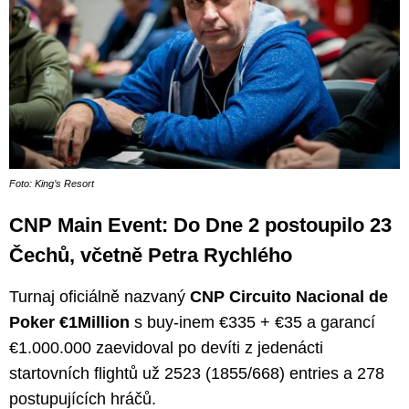
Foto: King’s Resort
CNP Main Event: Do Dne 2 postoupilo 23
Čechů, včetně Petra Rychlého
Turnaj oficiálně nazvaný
CNP Circuito Nacional de
Poker €1Million
s buy-inem €335 + €35 a garancí
€1.000.000 zaevidoval po devíti z jedenácti
startovních flightů už 2523 (1855/668) entries a 278
postupujících hráčů.