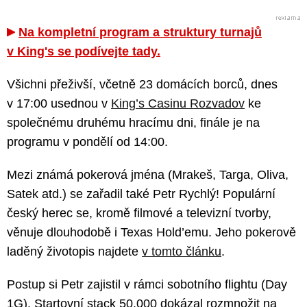
Na kompletní program a struktury turnajů
v King's se podívejte tady.
Všichni přeživší, včetně 23 domácích borců, dnes
v 17:00 usednou v
King’s Casinu Rozvadov
ke
společnému druhému hracímu dni, finále je na
programu v pondělí od 14:00.
Mezi známá pokerová jména (Mrakeš, Targa, Oliva,
Satek atd.) se zařadil také Petr Rychlý! Populární
český herec se, kromě filmové a televizní tvorby,
věnuje dlouhodobě i Texas Hold’emu. Jeho pokerově
laděný životopis najdete
v tomto článku
.
Postup si Petr zajistil v rámci sobotního flightu (Day
1G). Startovní stack 50.000 dokázal rozmnožit na