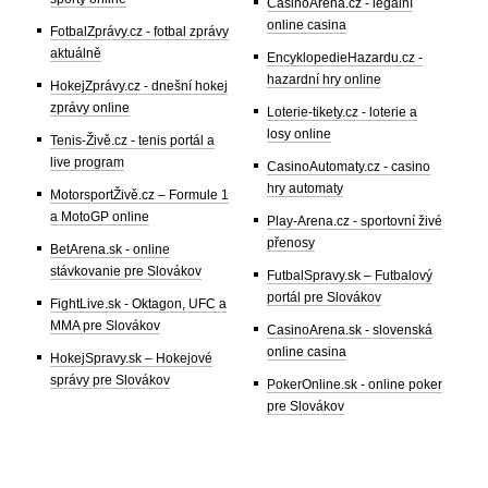
CasinoArena.cz - legální
online casina
FotbalZprávy.cz - fotbal zprávy
aktuálně
EncyklopedieHazardu.cz -
hazardní hry online
HokejZprávy.cz - dnešní hokej
zprávy online
Loterie-tikety.cz - loterie a
losy online
Tenis-Živě.cz - tenis portál a
live program
CasinoAutomaty.cz - casino
hry automaty
MotorsportŽivě.cz – Formule 1
a MotoGP online
Play-Arena.cz - sportovní živé
přenosy
BetArena.sk - online
stávkovanie pre Slovákov
FutbalSpravy.sk – Futbalový
portál pre Slovákov
FightLive.sk - Oktagon, UFC a
MMA pre Slovákov
CasinoArena.sk - slovenská
online casina
HokejSpravy.sk – Hokejové
správy pre Slovákov
PokerOnline.sk - online poker
pre Slovákov