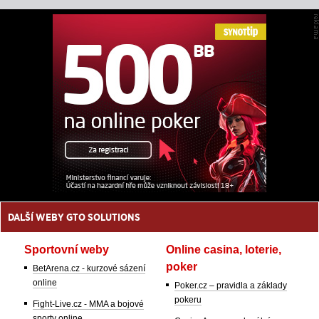
DALŠÍ WEBY GTO SOLUTIONS
Sportovní weby
Online casina, loterie,
poker
BetArena.cz - kurzové sázení
online
Poker.cz – pravidla a základy
pokeru
Fight-Live.cz - MMA a bojové
sporty online