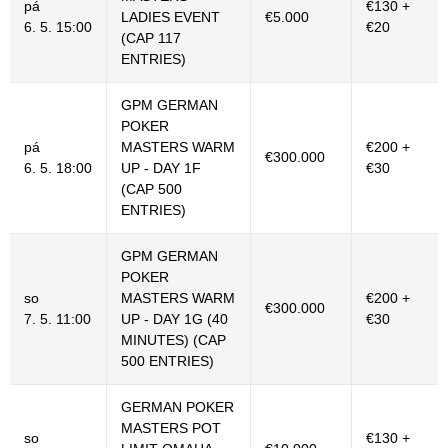
pá
€130 +
LADIES EVENT
€5.000
6. 5. 15:00
€20
(CAP 117
ENTRIES)
GPM GERMAN
POKER
pá
MASTERS WARM
€200 +
€300.000
6. 5. 18:00
UP - DAY 1F
€30
(CAP 500
ENTRIES)
GPM GERMAN
POKER
so
MASTERS WARM
€200 +
€300.000
7. 5. 11:00
UP - DAY 1G (40
€30
MINUTES) (CAP
500 ENTRIES)
GERMAN POKER
MASTERS POT
so
€130 +