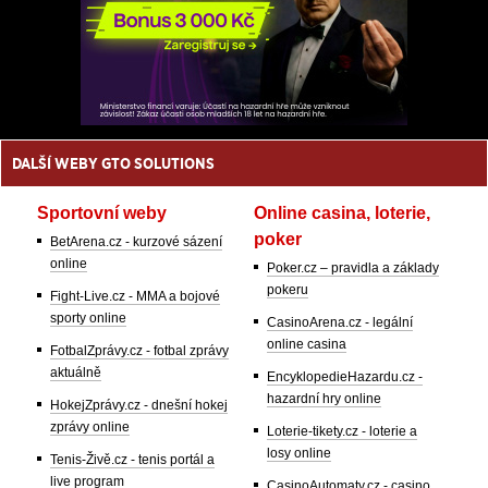
DALŠÍ WEBY GTO SOLUTIONS
Sportovní weby
Online casina, loterie,
poker
BetArena.cz - kurzové sázení
online
Poker.cz – pravidla a základy
pokeru
Fight-Live.cz - MMA a bojové
sporty online
CasinoArena.cz - legální
online casina
FotbalZprávy.cz - fotbal zprávy
aktuálně
EncyklopedieHazardu.cz -
hazardní hry online
HokejZprávy.cz - dnešní hokej
zprávy online
Loterie-tikety.cz - loterie a
losy online
Tenis-Živě.cz - tenis portál a
live program
CasinoAutomaty.cz - casino