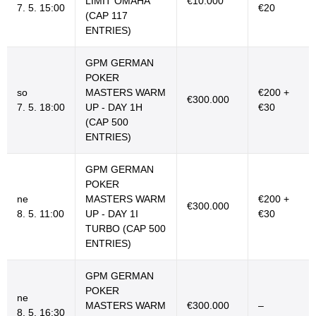
LIMIT OMAHA
€10.000
7. 5. 15:00
€20
(CAP 117
ENTRIES)
GPM GERMAN
POKER
so
MASTERS WARM
€200 +
€300.000
7. 5. 18:00
UP - DAY 1H
€30
(CAP 500
ENTRIES)
GPM GERMAN
POKER
ne
MASTERS WARM
€200 +
€300.000
8. 5. 11:00
UP - DAY 1I
€30
TURBO (CAP 500
ENTRIES)
GPM GERMAN
POKER
ne
MASTERS WARM
€300.000
–
8. 5. 16:30