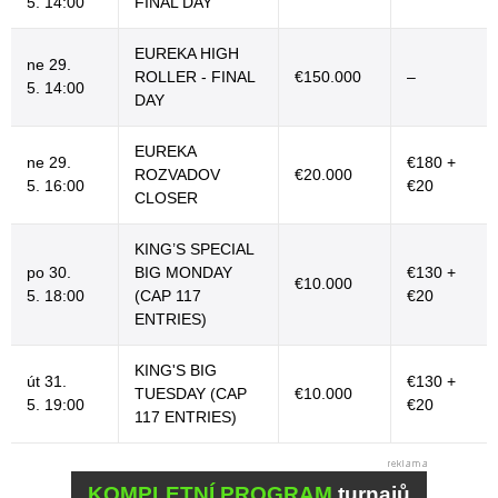
5. 14:00
FINAL DAY
EUREKA HIGH
ne 29.
ROLLER - FINAL
€150.000
–
5. 14:00
DAY
EUREKA
ne 29.
€180 +
ROZVADOV
€20.000
5. 16:00
€20
CLOSER
KING’S SPECIAL
po 30.
BIG MONDAY
€130 +
€10.000
5. 18:00
(CAP 117
€20
ENTRIES)
KING'S BIG
út 31.
€130 +
TUESDAY (CAP
€10.000
5. 19:00
€20
117 ENTRIES)
KOMPLETNÍ PROGRAM
turnajů