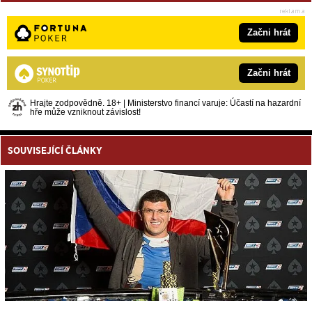
Začni hrát
Začni hrát
Hrajte zodpovědně. 18+ | Ministerstvo financí varuje: Účastí na hazardní
hře může vzniknout závislost!
SOUVISEJÍCÍ ČLÁNKY