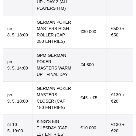
UP - DAY 2 (ALL
PLAYERS ITM)
GERMAN POKER
ne
MASTERS HIGH
€500 +
€30.000
8. 5. 18:00
ROLLER (CAP
€50
250 ENTRIES)
GPM GERMAN
po
POKER
€4.600
–
9. 5. 14:00
MASTERS WARM
UP - FINAL DAY
GERMAN POKER
po
MASTERS
€130 +
€45 + €5
9. 5. 18:00
CLOSER (CAP
€20
180 ENTRIES)
KING'S BIG
út 10.
€130 +
TUESDAY (CAP
€10.000
5. 19:00
€20
117 ENTRIES)