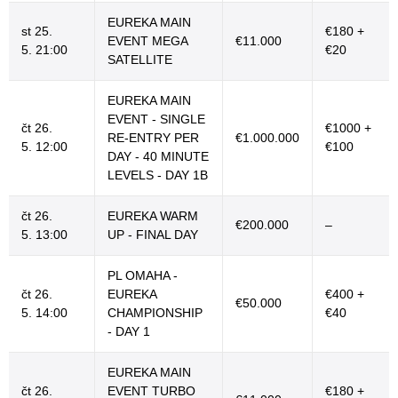
EUREKA MAIN
st 25.
€180 +
EVENT MEGA
€11.000
5. 21:00
€20
SATELLITE
EUREKA MAIN
EVENT - SINGLE
čt 26.
€1000 +
RE-ENTRY PER
€1.000.000
5. 12:00
€100
DAY - 40 MINUTE
LEVELS - DAY 1B
čt 26.
EUREKA WARM
€200.000
–
5. 13:00
UP - FINAL DAY
PL OMAHA -
čt 26.
EUREKA
€400 +
€50.000
5. 14:00
CHAMPIONSHIP
€40
- DAY 1
EUREKA MAIN
čt 26.
EVENT TURBO
€180 +