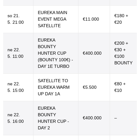
EUREKA MAIN
so 21.
€180 +
EVENT MEGA
€11.000
5. 21:00
€20
SATELLITE
EUREKA
€200 +
BOUNTY
ne 22.
€30 +
HUNTER CUP
€400.000
5. 11:00
€100
(BOUNTY 100€) -
BOUNTY
DAY 1E TURBO
SATELLITE TO
ne 22.
€80 +
EUREKA WARM
€5.500
5. 15:00
€10
UP DAY 1A
EUREKA
ne 22.
BOUNTY
€400.000
–
5. 16:00
HUNTER CUP -
DAY 2