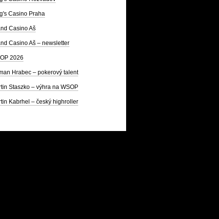
g's Casino Praha
nd Casino Aš
nd Casino Aš – newsletter
OP 2026
an Hrabec – pokerový talent
tin Staszko – výhra na WSOP
tin Kabrhel – český highroller