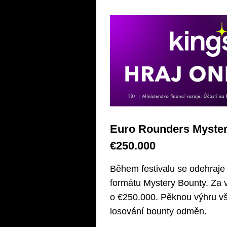
Euro Rounders Myster
€250.000
Během festivalu se odehraje 
formátu Mystery Bounty. Za 
o €250.000. Pěknou výhru vš
losování bounty odměn.