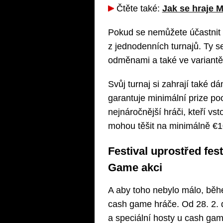
Čtěte také:
Jak se hraje 
Pokud se nemůžete účastnit fe
z jednodenních turnajů. Ty se
odměnami a také ve variant
Svůj turnaj si zahrají také d
garantuje minimální prize poo
nejnáročnější hráči, kteří vs
mohou těšit na minimálně €1
Festival uprostřed fe
Game akci
A aby toho nebylo málo, během
cash game hráče. Od 28. 2. d
a speciální hosty u cash gam