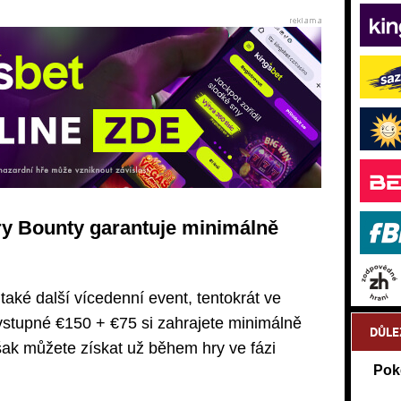
y Bounty garantuje minimálně
také další vícedenní event, tentokrát ve
vstupné €150 + €75 si zahrajete minimálně
DŮLE
ak můžete získat už během hry ve fázi
Pok