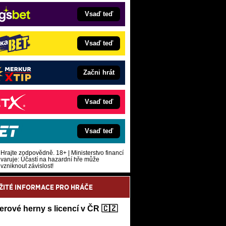
Vsaď teď
Vsaď teď
Začni hrát
Vsaď teď
Vsaď teď
Hrajte zodpovědně. 18+ | Ministerstvo financí
varuje: Účastí na hazardní hře může
vzniknout závislost!
ŽITÉ INFORMACE PRO HRÁČE
erové herny s licencí v ČR 🇨🇿