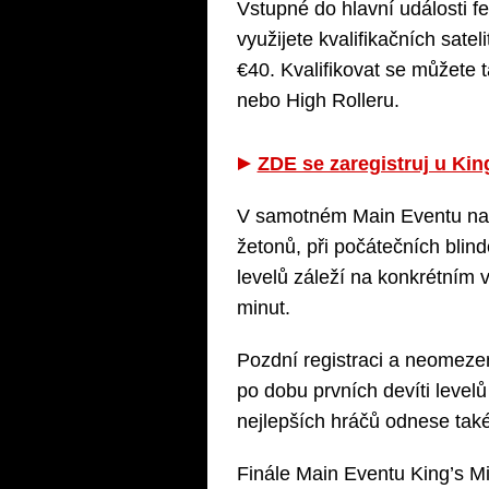
Vstupné do hlavní události f
využijete kvalifikačních sate
€40. Kvalifikovat se můžete 
nebo High Rolleru.
ZDE se zaregistruj u Kin
V samotném Main Eventu na v
žetonů, při počátečních blin
levelů záleží na konkrétním 
minut.
Pozdní registraci a neomez
po dobu prvních devíti level
nejlepších hráčů odnese ta
Finále Main Eventu King’s Mil