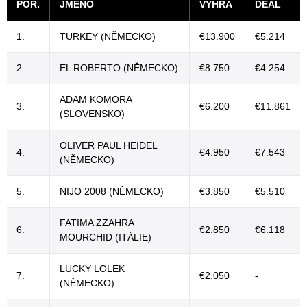
POŘ.
JMÉNO
VÝHRA
DEAL
1.
TURKEY (NĚMECKO)
€13.900
€5.214
2.
EL ROBERTO (NĚMECKO)
€8.750
€4.254
ADAM KOMORA
3.
€6.200
€11.861
(SLOVENSKO)
OLIVER PAUL HEIDEL
4.
€4.950
€7.543
(NĚMECKO)
5.
NIJO 2008 (NĚMECKO)
€3.850
€5.510
FATIMA ZZAHRA
6.
€2.850
€6.118
MOURCHID (ITÁLIE)
LUCKY LOLEK
7.
€2.050
-
(NĚMECKO)