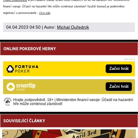
Hrajte zodpovědně
a pro zábavu! Zákaz účasti osob mladších 18 let na hazardní hře. Ministerstvo
financí varuje: Účastí na hazardní hře může vzniknout závislost! Využití bonusů je podmíněno
registrací u provozovatele -
více zde
.
04.04.2023 04:50
| Autor:
Michal Ouředník
ONLINE POKEROVÉ HERNY
Začni hrát
Začni hrát
Hrajte zodpovědně. 18+ | Ministerstvo financí varuje: Účastí na hazardní
hře může vzniknout závislost!
SOUVISEJÍCÍ ČLÁNKY