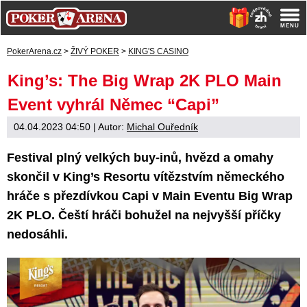
PokerArena.cz
>
ŽIVÝ POKER
>
KING'S CASINO
King’s: The Big Wrap 2K PLO Main
Event vyhrál Němec “Capi”
04.04.2023 04:50
| Autor:
Michal Ouředník
Festival plný velkých buy-inů, hvězd a omahy
skončil v King’s Resortu vítězstvím německého
hráče s přezdívkou Capi v Main Eventu Big Wrap
2K PLO. Čeští hráči bohužel na nejvyšší příčky
nedosáhli.