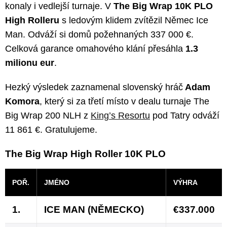
konaly i vedlejší turnaje. V
The Big Wrap 10K PLO
High Rolleru
s ledovým klidem zvítězil Němec Ice
Man. Odváží si domů požehnaných 337 000 €.
Celková garance omahového klání přesáhla
1.3
milionu eur
.
Hezký výsledek zaznamenal slovenský hráč
Adam
Komora
, který si za třetí místo v dealu turnaje The
Big Wrap 200 NLH z
King’s Resortu
pod Tatry odváží
11 861 €. Gratulujeme.
The Big Wrap High Roller 10K PLO
POŘ.
JMÉNO
VÝHRA
1.
ICE MAN (NĚMECKO)
€337.000