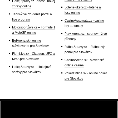
HokejZprávy.cz - dnešní hokej
zprávy online
Loterie-tikety.cz - loterie a
losy online
Tenis-Živě.cz - tenis portál a
live program
CasinoAutomaty.cz - casino
hry automaty
MotorsportŽivě.cz – Formule 1
a MotoGP online
Play-Arena.cz - sportovní živé
přenosy
BetArena.sk - online
stávkovanie pre Slovákov
FutbalSpravy.sk – Futbalový
portál pre Slovákov
FightLive.sk - Oktagon, UFC a
MMA pre Slovákov
CasinoArena.sk - slovenská
online casina
HokejSpravy.sk – Hokejové
správy pre Slovákov
PokerOnline.sk - online poker
pre Slovákov