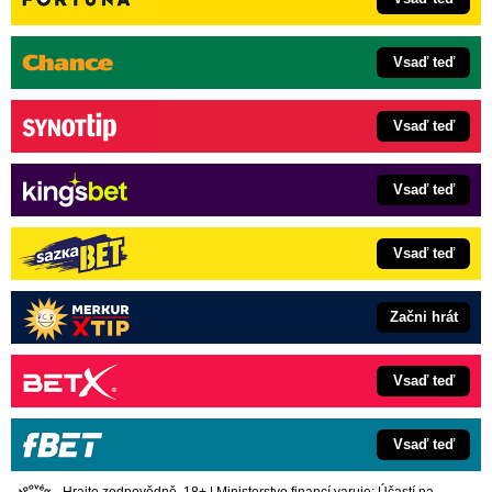
Vsaď teď
Vsaď teď
Vsaď teď
Vsaď teď
Začni hrát
Vsaď teď
Vsaď teď
Hrajte zodpovědně. 18+ | Ministerstvo financí varuje: Účastí na