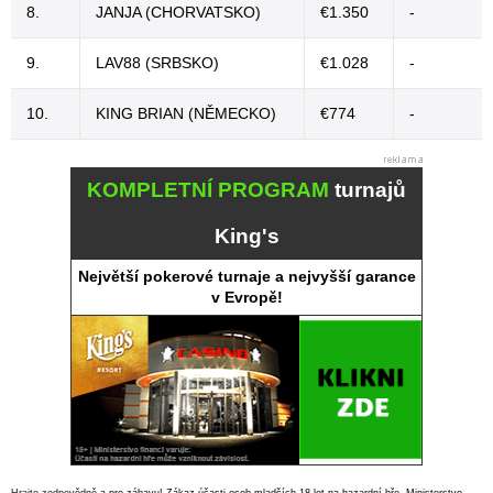
8.
JANJA (CHORVATSKO)
€1.350
-
9.
LAV88 (SRBSKO)
€1.028
-
10.
KING BRIAN (NĚMECKO)
€774
-
KOMPLETNÍ PROGRAM
turnajů
King's
Největší pokerové turnaje a nejvyšší garance
v Evropě!