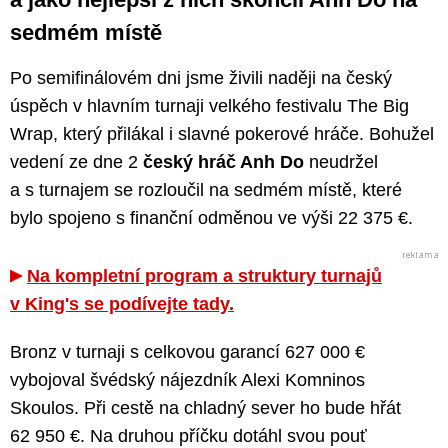
sedmém místě
Po semifinálovém dni jsme živili naději na český
úspěch v hlavním turnaji velkého festivalu The Big
Wrap, který přilákal i slavné pokerové hráče. Bohužel
vedení ze dne 2
český hráč Anh Do
neudržel
a s turnajem se rozloučil na sedmém místě, které
bylo spojeno s finanční odměnou ve výši 22 375 €.
Na kompletní program a struktury turnajů
v King's se podívejte tady.
Bronz v turnaji s celkovou garancí 627 000 €
vybojoval švédský nájezdník Alexi Komninos
Skoulos. Při cestě na chladný sever ho bude hřát
62 950 €. Na druhou příčku dotáhl svou pouť