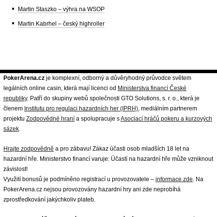
Martin Staszko – výhra na WSOP
Martin Kabrhel – český highroller
PokerArena.cz
je komplexní, odborný a důvěryhodný průvodce světem
legálních online casin, která mají licenci od
Ministerstva financí České
republiky
. Patří do skupiny webů společnosti GTO Solutions, s. r. o., která je
členem
Institutu pro regulaci hazardních her (IPRH)
, mediálním partnerem
projektu
Zodpovědné hraní
a spolupracuje s
Asociací hráčů pokeru a kurzových
sázek
.
Hrajte zodpovědně
a pro zábavu! Zákaz účasti osob mladších 18 let na
hazardní hře. Ministerstvo financí varuje: Účastí na hazardní hře může vzniknout
závislost!
Využití bonusů je podmíněno registrací u provozovatele –
informace zde
. Na
PokerArena.cz nejsou provozovány hazardní hry ani zde neprobíhá
zprostředkování jakýchkoliv plateb.