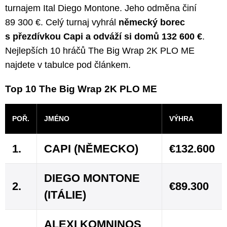
turnajem Ital Diego Montone. Jeho odměna činí
89 300 €. Celý turnaj vyhrál
německý borec
s přezdívkou Capi a odváží si domů 132 600 €
.
Nejlepších 10 hráčů The Big Wrap 2K PLO ME
najdete v tabulce pod článkem.
Top 10 The Big Wrap 2K PLO ME
POŘ.
JMÉNO
VÝHRA
1.
CAPI (NĚMECKO)
€132.600
DIEGO MONTONE
2.
€89.300
(ITÁLIE)
ALEXI KOMNINOS