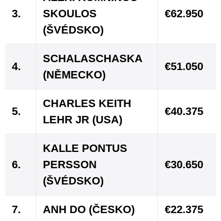
3.
SKOULOS
€62.950
(ŠVÉDSKO)
SCHALASCHASKA
4.
€51.050
(NĚMECKO)
CHARLES KEITH
5.
€40.375
LEHR JR (USA)
KALLE PONTUS
6.
PERSSON
€30.650
(ŠVÉDSKO)
7.
ANH DO (ČESKO)
€22.375