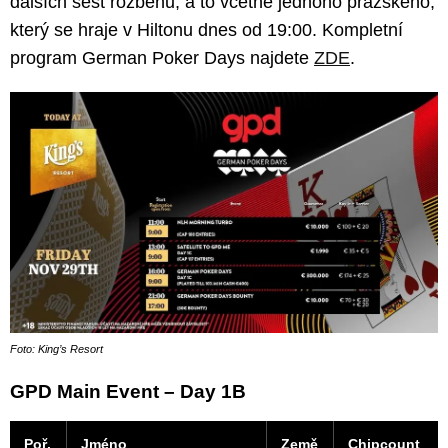
dalších šest rozběhů, a to včetně jednoho pražského,
který se hraje v Hiltonu dnes od 19:00. Kompletní
program German Poker Days najdete
ZDE
.
Foto: King’s Resort
GPD Main Event – Day 1B
Poř.
Jméno
Země
Chipcount