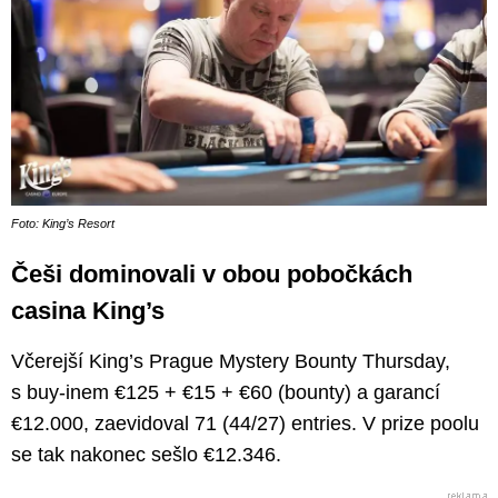
Foto: King’s Resort
Češi dominovali v obou pobočkách
casina King’s
Včerejší King’s Prague Mystery Bounty Thursday,
s buy-inem €125 + €15 + €60 (bounty) a garancí
€12.000, zaevidoval 71 (44/27) entries. V prize poolu
se tak nakonec sešlo €12.346.