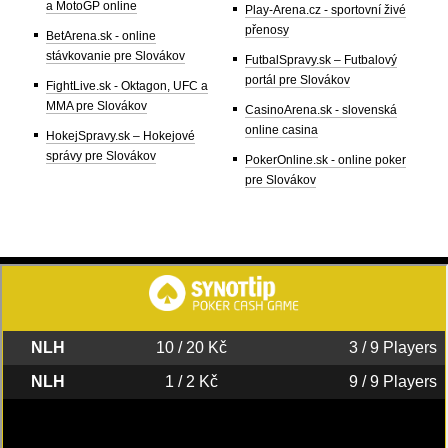
a MotoGP online
Play-Arena.cz - sportovní živé
přenosy
BetArena.sk - online
stávkovanie pre Slovákov
FutbalSpravy.sk – Futbalový
portál pre Slovákov
FightLive.sk - Oktagon, UFC a
MMA pre Slovákov
CasinoArena.sk - slovenská
online casina
HokejSpravy.sk – Hokejové
správy pre Slovákov
PokerOnline.sk - online poker
pre Slovákov