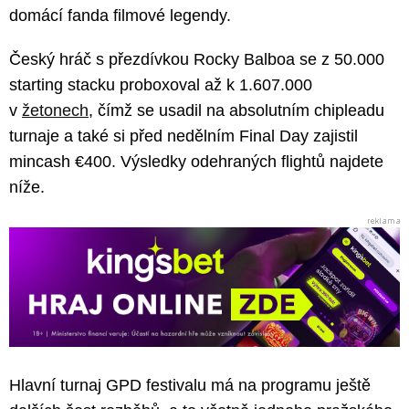
domácí fanda filmové legendy.
Český hráč s přezdívkou Rocky Balboa se z 50.000
starting stacku proboxoval až k 1.607.000
v
žetonech
, čímž se usadil na absolutním chipleadu
turnaje a také si před nedělním Final Day zajistil
mincash €400. Výsledky odehraných flightů najdete
níže.
Hlavní turnaj GPD festivalu má na programu ještě