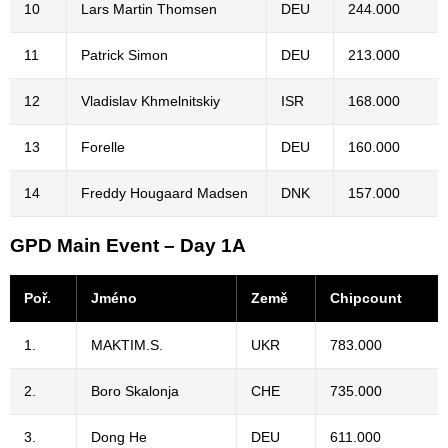
10
Lars Martin Thomsen
DEU
244.000
11
Patrick Simon
DEU
213.000
12
Vladislav Khmelnitskiy
ISR
168.000
13
Forelle
DEU
160.000
14
Freddy Hougaard Madsen
DNK
157.000
GPD Main Event – Day 1A
Poř.
Jméno
Země
Chipcount
1.
MAKTIM.S.
UKR
783.000
2.
Boro Skalonja
CHE
735.000
3.
Dong He
DEU
611.000