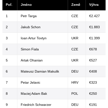
Poř.
Jméno
Země
Výhra
1
Petr Targa
CZE
€2.427
2
Jakub Schon
CZE
€1.883
3
Ioan Artur Tovtyn
UKR
€1.399
4
Simon Fiala
CZE
€678
5
Artak Ohanian
UKR
€527
6
Mateusz Damian Makulik
DEU
€408
7
Petar Jelavic
HRV
€323
8
Maciej Adam Bak
POL
€250
9
Friedrich Schwarzer
DEU
€191