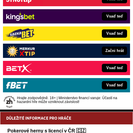
Vsaď teď
Vsaď teď
Začni hrát
Vsaď teď
Vsaď teď
Hrajte zodpovědně. 18+ | Ministerstvo financí varuje: Účastí na
hazardní hře může vzniknout závislost!
DŮLEŽITÉ INFORMACE PRO HRÁČE
Pokerové herny s licencí v ČR 🇨🇿