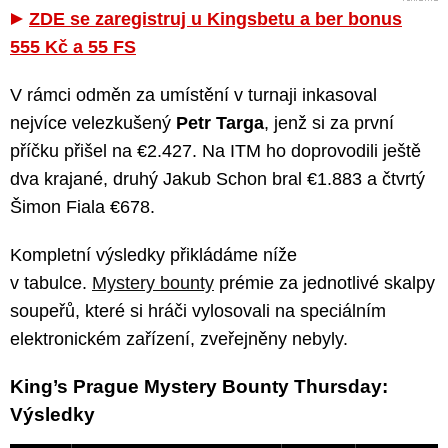
ZDE se zaregistruj u Kingsbetu a ber bonus
555 Kč a 55 FS
V rámci odměn za umístění v turnaji inkasoval
nejvíce velezkušený
Petr Targa
, jenž si za první
příčku přišel na €2.427. Na ITM ho doprovodili ještě
dva krajané, druhý Jakub Schon bral €1.883 a čtvrtý
Šimon Fiala €678.
Kompletní výsledky přikládáme níže
v tabulce.
Mystery bounty
prémie za jednotlivé skalpy
soupeřů, které si hráči vylosovali na speciálním
elektronickém zařízení, zveřejněny nebyly.
King’s Prague Mystery Bounty Thursday:
Výsledky