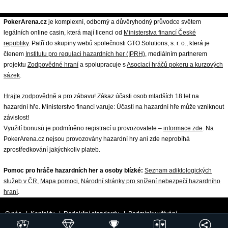
PokerArena.cz
je komplexní, odborný a důvěryhodný průvodce světem
legálních online casin, která mají licenci od
Ministerstva financí České
republiky
. Patří do skupiny webů společnosti GTO Solutions, s. r. o., která je
členem
Institutu pro regulaci hazardních her (IPRH)
, mediálním partnerem
projektu
Zodpovědné hraní
a spolupracuje s
Asociací hráčů pokeru a kurzových
sázek
.
Hrajte zodpovědně
a pro zábavu! Zákaz účasti osob mladších 18 let na
hazardní hře. Ministerstvo financí varuje: Účastí na hazardní hře může vzniknout
závislost!
Využití bonusů je podmíněno registrací u provozovatele –
informace zde
. Na
PokerArena.cz nejsou provozovány hazardní hry ani zde neprobíhá
zprostředkování jakýchkoliv plateb.
Pomoc pro hráče hazardních her a osoby blízké:
Seznam adiktologických
služeb v ČR
,
Mapa pomoci
,
Národní stránky pro snížení nebezpečí hazardního
hraní
.
O nás
|
Kontakty
|
Redakční standardy
|
Podmínky užívání
|
Zpracování osobních údajů a cookies
|
18+ Zodpovědné hraní
| ©