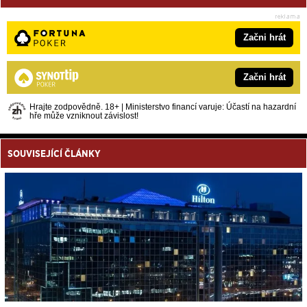
Začni hrát
Začni hrát
Hrajte zodpovědně. 18+ | Ministerstvo financí varuje: Účastí na hazardní
hře může vzniknout závislost!
SOUVISEJÍCÍ ČLÁNKY