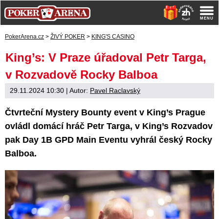
PokerArena.cz
>
ŽIVÝ POKER
>
KING'S CASINO
King’s: V Praze úřadoval Petr Targa,
v Rozvadově Rocky Balboa
29.11.2024 10:30
| Autor:
Pavel Raclavský
Čtvrteční Mystery Bounty event v King’s Prague
ovládl domácí hráč Petr Targa, v King’s Rozvadov
pak Day 1B GPD Main Eventu vyhrál český Rocky
Balboa.