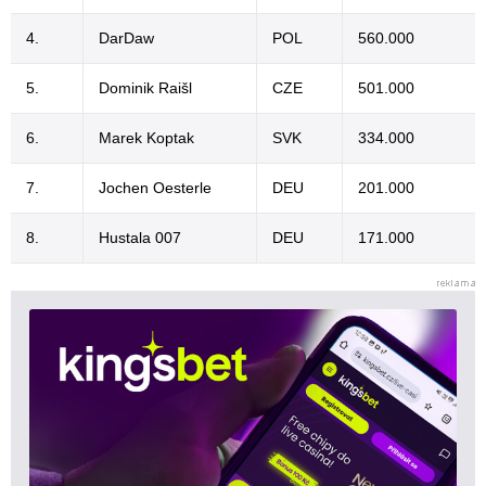
4.
DarDaw
POL
560.000
5.
Dominik Raišl
CZE
501.000
6.
Marek Koptak
SVK
334.000
7.
Jochen Oesterle
DEU
201.000
8.
Hustala 007
DEU
171.000