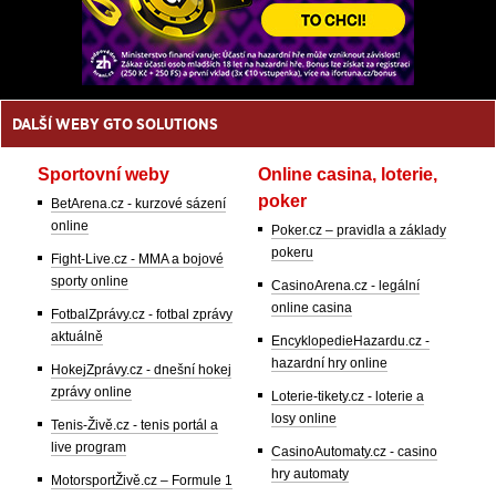
DALŠÍ WEBY GTO SOLUTIONS
Sportovní weby
Online casina, loterie,
poker
BetArena.cz - kurzové sázení
online
Poker.cz – pravidla a základy
pokeru
Fight-Live.cz - MMA a bojové
sporty online
CasinoArena.cz - legální
online casina
FotbalZprávy.cz - fotbal zprávy
aktuálně
EncyklopedieHazardu.cz -
hazardní hry online
HokejZprávy.cz - dnešní hokej
zprávy online
Loterie-tikety.cz - loterie a
losy online
Tenis-Živě.cz - tenis portál a
live program
CasinoAutomaty.cz - casino
hry automaty
MotorsportŽivě.cz – Formule 1