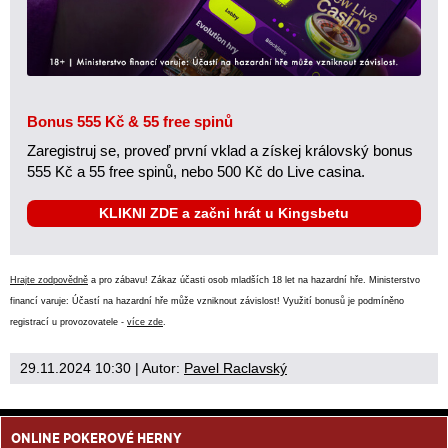
Bonus 555 Kč & 55 free spinů
Zaregistruj se, proveď první vklad a získej královský bonus
555 Kč a 55 free spinů, nebo 500 Kč do Live casina.
KLIKNI ZDE a začni hrát u Kingsbetu
Hrajte zodpovědně
a pro zábavu! Zákaz účasti osob mladších 18 let na hazardní hře. Ministerstvo
financí varuje: Účastí na hazardní hře může vzniknout závislost! Využití bonusů je podmíněno
registrací u provozovatele -
více zde
.
29.11.2024 10:30
| Autor:
Pavel Raclavský
ONLINE POKEROVÉ HERNY