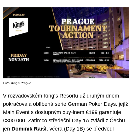
Foto: King’s Prague
V rozvadovském King’s Resortu už druhým dnem
pokračovala oblíbená série German Poker Days, jejíž
Main Event s dostupným buy-inem €199 garantuje
€300.000. Zatímco středeční Day 1A zvládl z Čechů
jen
Dominik Raišl
, včera (Day 1B) se předvedl