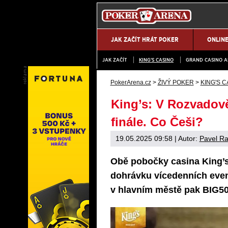
JAK ZAČÍT HRÁT POKER
ONLIN
JAK ZAČÍT
KING'S CASINO
GRAND CASINO A
PokerArena.cz
>
ŽIVÝ POKER
>
KING'S C
King’s: V Rozvadově
finále. Co Češi?
19.05.2025 09:58
| Autor:
Pavel Ra
Obě pobočky casina King’s
dohrávku vícedenních even
v hlavním městě pak BIG50