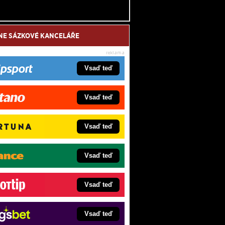
NE SÁZKOVÉ KANCELÁŘE
Vsaď teď
Vsaď teď
Vsaď teď
Vsaď teď
Vsaď teď
Vsaď teď