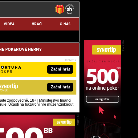
VIDEA
HRÁČI
O NÁS
NE POKEROVÉ HERNY
Začni hrát
Začni hrát
ajte zodpovědně. 18+ | Ministerstvo financí
ruje: Účastí na hazardní hře může vzniknout
!