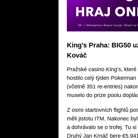
King’s Praha: BIG50 u
Kováč
Pražské casino King’s, které 
hostilo celý týden Pokerman
(včetně 351 re-entries) nako
muselo do prize poolu doplác
Z osmi startovních flightů po
měli jistotu ITM. Nakonec b
a dohrávalo se o trofej. Tu s
Druhý Jan Krnáč bere €5.941