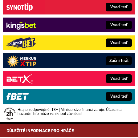
Vsaď teď
Vsaď teď
Vsaď teď
Začni hrát
Vsaď teď
Vsaď teď
Hrajte zodpovědně. 18+ | Ministerstvo financí varuje: Účastí na
hazardní hře může vzniknout závislost!
DŮLEŽITÉ INFORMACE PRO HRÁČE