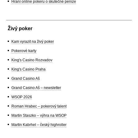
Hraní online pokeru o skutečné peníze
Živý poker
Kam vyrazit na živý poker
Pokerové karty
King's Casino Rozvadov
King's Casino Praha
Grand Casino Aš
Grand Casino Aš – newsletter
WSOP 2026
Roman Hrabec – pokerový talent
Martin Staszko – výhra na WSOP
Martin Kabrhel – český highroller