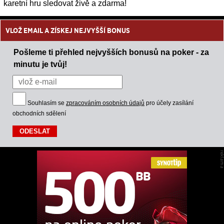
karetní hru sledovat živě a zdarma!
VLOŽ EMAIL A ZÍSKEJ NEJVYŠŠÍ BONUS
Pošleme ti přehled nejvyšších bonusů na poker - za
minutu je tvůj!
Souhlasím se
zpracováním osobních údajů
pro účely zasílání
obchodních sdělení