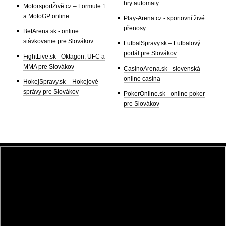
hry automaty
MotorsportŽivě.cz – Formule 1
a MotoGP online
Play-Arena.cz - sportovní živé
přenosy
BetArena.sk - online
stávkovanie pre Slovákov
FutbalSpravy.sk – Futbalový
portál pre Slovákov
FightLive.sk - Oktagon, UFC a
MMA pre Slovákov
CasinoArena.sk - slovenská
online casina
HokejSpravy.sk – Hokejové
správy pre Slovákov
PokerOnline.sk - online poker
pre Slovákov