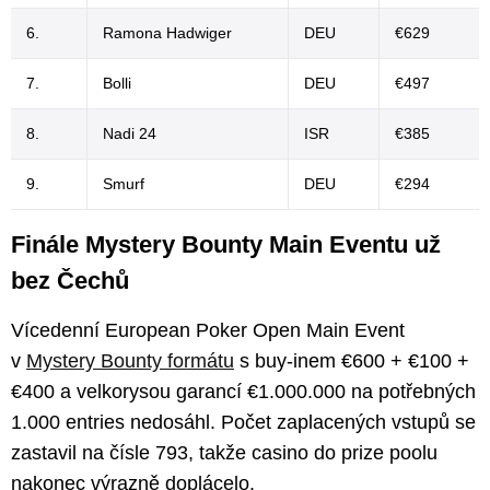
6.
Ramona Hadwiger
DEU
€629
7.
Bolli
DEU
€497
8.
Nadi 24
ISR
€385
9.
Smurf
DEU
€294
Finále Mystery Bounty Main Eventu už
bez Čechů
Vícedenní European Poker Open Main Event
v
Mystery Bounty formátu
s buy-inem €600 + €100 +
€400 a velkorysou garancí €1.000.000 na potřebných
1.000 entries nedosáhl. Počet zaplacených vstupů se
zastavil na čísle 793, takže casino do prize poolu
nakonec výrazně doplácelo.