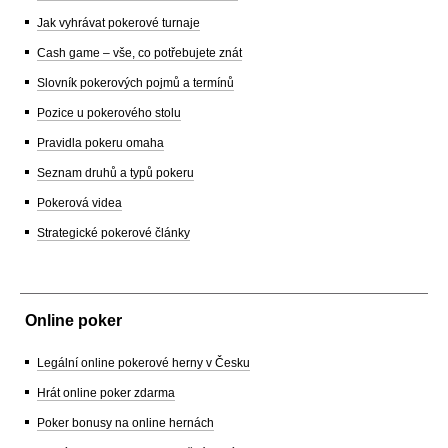
Jak vyhrávat pokerové turnaje
Cash game – vše, co potřebujete znát
Slovník pokerových pojmů a termínů
Pozice u pokerového stolu
Pravidla pokeru omaha
Seznam druhů a typů pokeru
Pokerová videa
Strategické pokerové články
Online poker
Legální online pokerové herny v Česku
Hrát online poker zdarma
Poker bonusy na online hernách