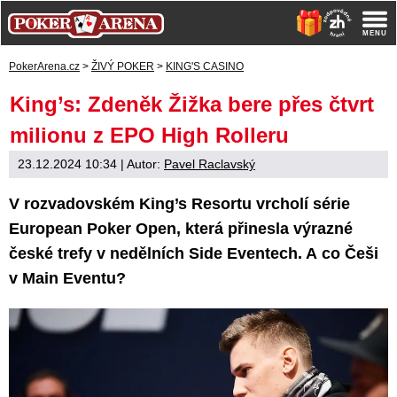
PokerArena.cz
>
ŽIVÝ POKER
>
KING'S CASINO
King’s: Zdeněk Žižka bere přes čtvrt
milionu z EPO High Rolleru
23.12.2024 10:34
| Autor:
Pavel Raclavský
V rozvadovském King’s Resortu vrcholí série
European Poker Open, která přinesla výrazné
české trefy v nedělních Side Eventech. A co Češi
v Main Eventu?