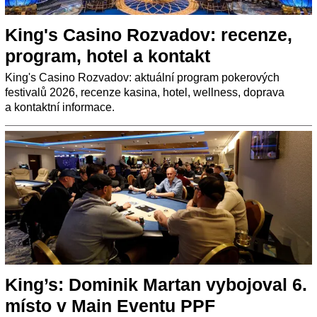
King's Casino Rozvadov: recenze,
program, hotel a kontakt
King's Casino Rozvadov: aktuální program pokerových
festivalů 2026, recenze kasina, hotel, wellness, doprava
a kontaktní informace.
King’s: Dominik Martan vybojoval 6.
místo v Main Eventu PPF