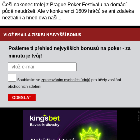
Češi nakonec trofej z Prague Poker Festivalu na domácí
půdě neudrželi. Ale v konkurenci 1609 hráčů se ani zdaleka
neztratili a hned dva naši...
VLOŽ EMAIL A ZÍSKEJ NEJVYŠŠÍ BONUS
Pošleme ti přehled nejvyšších bonusů na poker - za
minutu je tvůj!
Souhlasím se
zpracováním osobních údajů
pro účely zasílání
obchodních sdělení