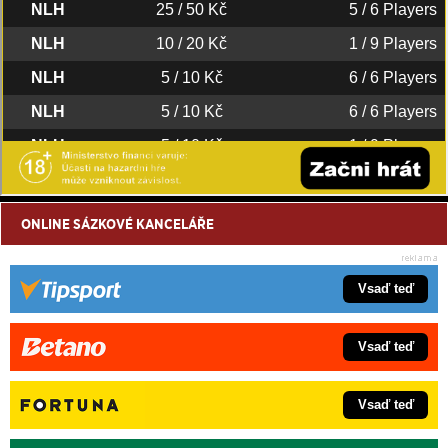
ONLINE SÁZKOVÉ KANCELÁŘE
Vsaď teď
Vsaď teď
Vsaď teď