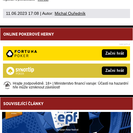
11.06.2023 17:08
| Autor:
Michal Ouředník
ONLINE POKEROVÉ HERNY
Začni hrát
Začni hrát
Hrajte zodpovědně. 18+ | Ministerstvo financí varuje: Účastí na hazardní
hře může vzniknout závislost!
SOUVISEJÍCÍ ČLÁNKY