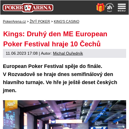
PokerArena.cz
>
ŽIVÝ POKER
>
KING'S CASINO
Kings: Druhý den ME European
Poker Festival hraje 10 Čechů
11.06.2023 17:08
| Autor:
Michal Ouředník
European Poker Festival spěje do finále.
V Rozvadově se hraje dnes semifinálový den
hlavního turnaje. Ve hře je ještě deset českých
jmen.