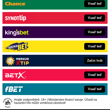
Vsaď teď
Vsaď teď
Vsaď teď
Vsaď teď
Začni hrát
Vsaď teď
Vsaď teď
Hrajte zodpovědně. 18+ | Ministerstvo financí varuje: Účastí na
hazardní hře může vzniknout závislost!