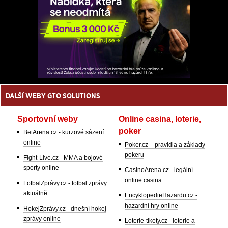
DALŠÍ WEBY GTO SOLUTIONS
Sportovní weby
Online casina, loterie,
poker
BetArena.cz - kurzové sázení
online
Poker.cz – pravidla a základy
pokeru
Fight-Live.cz - MMA a bojové
sporty online
CasinoArena.cz - legální
online casina
FotbalZprávy.cz - fotbal zprávy
aktuálně
EncyklopedieHazardu.cz -
hazardní hry online
HokejZprávy.cz - dnešní hokej
zprávy online
Loterie-tikety.cz - loterie a