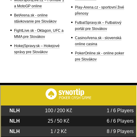
MotorsportŽivě.cz – Formule 1
a MotoGP online
Play-Arena.cz - sportovní živé
přenosy
BetArena.sk - online
stávkovanie pre Slovákov
FutbalSpravy.sk – Futbalový
portál pre Slovákov
FightLive.sk - Oktagon, UFC a
MMA pre Slovákov
CasinoArena.sk - slovenská
online casina
HokejSpravy.sk – Hokejové
správy pre Slovákov
PokerOnline.sk - online poker
pre Slovákov