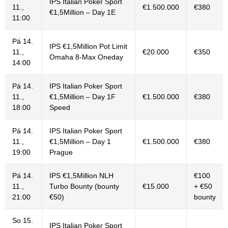
IPS Italian Poker Sport
11.,
€1.500.000
€380
€1,5Million – Day 1E
11:00
Pá 14.
IPS €1,5Million Pot Limit
11.,
€20.000
€350
Omaha 8-Max Oneday
14:00
Pá 14.
IPS Italian Poker Sport
11.,
€1,5Million – Day 1F
€1.500.000
€380
18:00
Speed
Pá 14.
IPS Italian Poker Sport
11.,
€1,5Million – Day 1
€1.500.000
€380
19:00
Prague
Pá 14.
IPS €1,5Million NLH
€100
11.,
Turbo Bounty (bounty
€15.000
+ €50
21:00
€50)
bounty
So 15.
IPS Italian Poker Sport