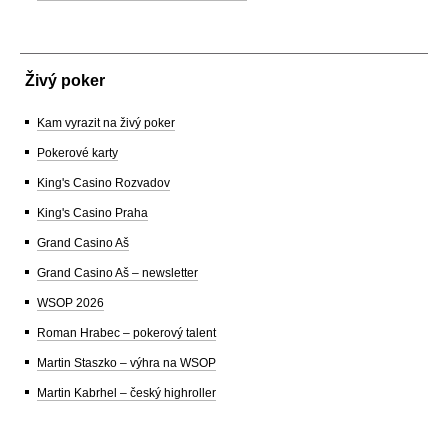
Živý poker
Kam vyrazit na živý poker
Pokerové karty
King's Casino Rozvadov
King's Casino Praha
Grand Casino Aš
Grand Casino Aš – newsletter
WSOP 2026
Roman Hrabec – pokerový talent
Martin Staszko – výhra na WSOP
Martin Kabrhel – český highroller