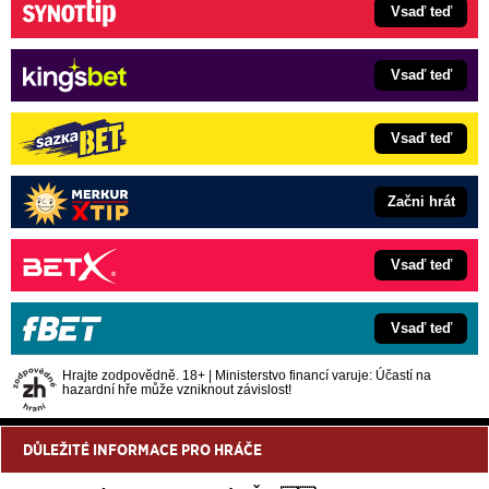
Vsaď teď
Vsaď teď
Vsaď teď
Začni hrát
Vsaď teď
Vsaď teď
Hrajte zodpovědně. 18+ | Ministerstvo financí varuje: Účastí na
hazardní hře může vzniknout závislost!
DŮLEŽITÉ INFORMACE PRO HRÁČE