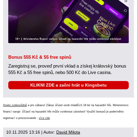
Bonus 555 Kč & 55 free spinů
Zaregistruj se, proveď první vklad a získej královský bonus
555 Kč a 55 free spinů, nebo 500 Kč do Live casina.
KLIKNI ZDE a začni hrát u Kingsbetu
Hrajte zodpovědně
a pro zábavu! Zákaz účasti osob mladších 18 let na hazardní hře. Ministerstvo
financí varuje: Účastí na hazardní hře může vzniknout závislost! Využití bonusů je podmíněno
registrací u provozovatele -
více zde
.
10.11.2025 13:16
| Autor:
David Milota