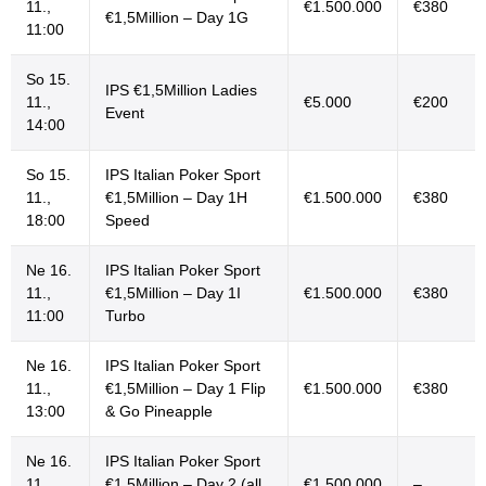
11.,
€1.500.000
€380
€1,5Million – Day 1G
11:00
So 15.
IPS €1,5Million Ladies
11.,
€5.000
€200
Event
14:00
So 15.
IPS Italian Poker Sport
11.,
€1,5Million – Day 1H
€1.500.000
€380
18:00
Speed
Ne 16.
IPS Italian Poker Sport
11.,
€1,5Million – Day 1I
€1.500.000
€380
11:00
Turbo
Ne 16.
IPS Italian Poker Sport
11.,
€1,5Million – Day 1 Flip
€1.500.000
€380
13:00
& Go Pineapple
Ne 16.
IPS Italian Poker Sport
11.,
€1,5Million – Day 2 (all
€1.500.000
–