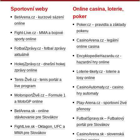
Sportovní weby
Online casina, loterie,
poker
BetArena.cz - kurzové sázení
online
Poker.cz – pravidla a základy
pokeru
Fight-Live.cz - MMA a bojové
sporty online
CasinoArena.cz - legální
online casina
FotbalZprávy.cz - fotbal zprávy
aktuálně
EncyklopedieHazardu.cz -
hazardní hry online
HokejZprávy.cz - dnešní hokej
zprávy online
Loterie-tikety.cz - loterie a
losy online
Tenis-Živě.cz - tenis portál a
live program
CasinoAutomaty.cz - casino
hry automaty
MotorsportŽivě.cz – Formule 1
a MotoGP online
Play-Arena.cz - sportovní živé
přenosy
BetArena.sk - online
stávkovanie pre Slovákov
FutbalSpravy.sk – Futbalový
portál pre Slovákov
FightLive.sk - Oktagon, UFC a
MMA pre Slovákov
CasinoArena.sk - slovenská