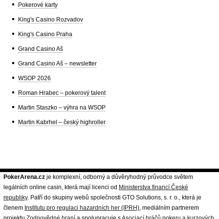
Pokerové karty
King's Casino Rozvadov
King's Casino Praha
Grand Casino Aš
Grand Casino Aš – newsletter
WSOP 2026
Roman Hrabec – pokerový talent
Martin Staszko – výhra na WSOP
Martin Kabrhel – český highroller
PokerArena.cz
je komplexní, odborný a důvěryhodný průvodce světem
legálních online casin, která mají licenci od
Ministerstva financí České
republiky
. Patří do skupiny webů společnosti GTO Solutions, s. r. o., která je
členem
Institutu pro regulaci hazardních her (IPRH)
, mediálním partnerem
projektu
Zodpovědné hraní
a spolupracuje s
Asociací hráčů pokeru a kurzových