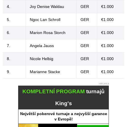
4.
Joy Denise Waldau
GER
€1.000
5.
Ngoc Lan Schroll
GER
€1.000
6.
Marion Rosa Storch
GER
€1.000
7.
Angela Jauss
GER
€1.000
8.
Nicole Helbig
GER
€1.000
9.
Marianne Stacke
GER
€1.000
KOMPLETNÍ PROGRAM
turnajů
King's
Největší pokerové turnaje a nejvyšší garance
v Evropě!