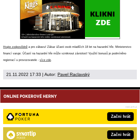
Hrajte zodpovědně
a pro zábavu! Zákaz účasti osob mladších 18 let na hazardní hře. Ministerstvo
financí varuje: Účastí na hazardní hře může vzniknout závislost! Využití bonusů je podmíněno
registrací u provozovatele -
více zde
.
21.11.2022 17:33
| Autor:
Pavel Raclavský
ONLINE POKEROVÉ HERNY
Začni hrát
Začni hrát