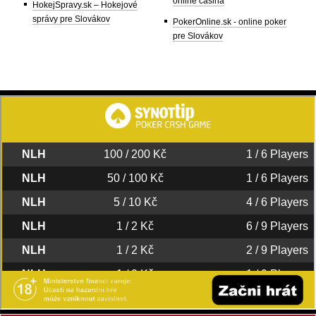
online casina
HokejSpravy.sk – Hokejové
správy pre Slovákov
PokerOnline.sk - online poker
pre Slovákov