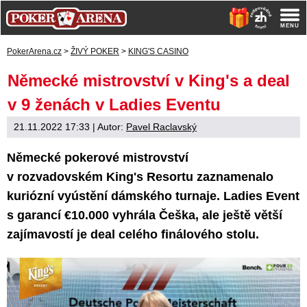
PokerArena.cz
>
ŽIVÝ POKER
>
KING'S CASINO
Německé mistrovství v King's a deal
v 9 ženách v Ladies Eventu
21.11.2022 17:33
| Autor:
Pavel Raclavský
Německé pokerové mistrovství
v rozvadovském King's Resortu zaznamenalo
kuriózní vyústění dámského turnaje. Ladies Event
s garancí €10.000 vyhrála Češka, ale ještě větší
zajímavostí je deal celého finálového stolu.