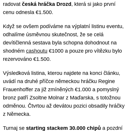
radovat
česká hráčka Drozd
, která si jako první
cenu odnesla €1.500.
Když se ovšem podíváme na výplatní listinu eventu,
odhalíme úsměvnou skutečnost, že se celá
devítičlenná sestava byla schopna dohodnout na
shodném
cashoutu
€1000 a pouze pro vítězku bylo
rezervováno €1.500.
Výsledková listina, kterou najdete na konci článku,
uvádí na druhé příčce německou hráčku Regine
Frauenhoffer za již zmíněných €1.000 a pomyslný
bronz patří Zsoltne Molnar z Maďarska, s totožnou
odměnou. Čtvrtou až devátou pozici obsadily hráčky
z Německa.
Turnaj se
starting stackem 30.000 chipů
a pozdní