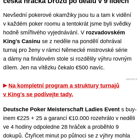
česká hráčka Drozd po dealu v 9 lidech
Nevšední pokerové okamžiky jsou tu a tam k vidění
v každém poker roomu a tentokrát jsme byli svědky
hodně smířlivého vyjednávání. V
rozvadovském
King's Casinu
se z neděle na pondělí dohrával
turnaj pro ženy v rámci Německé mistrovské série
a dámy na finálovém stole si rozdělily výhru rovným
dílem. Jen na vítězku čekalo €500 navíc.
Na kompletní program a struktury turnajů
v King's se podívejte tady.
Deutsche Poker Meisterschaft Ladies Event
s buy-
inem €225 + 25 a garancí €10.000 rozehrálo v neděli
ve 4 hodiny odpoledne 28 hráček a proběhlo 9
dokupů. Čtyřicet minut po půlnoci se z výhry mohla