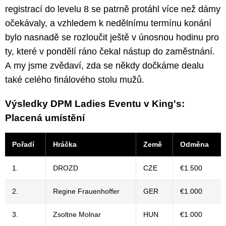
registrací do levelu 8 se patrně protáhl více než dámy
očekávaly, a vzhledem k nedělnímu termínu konání
bylo nasnadě se rozloučit ještě v únosnou hodinu pro
ty, které v pondělí ráno čekal nástup do zaměstnání.
A my jsme zvědaví, zda se někdy dočkáme dealu
také celého finálového stolu mužů.
Výsledky DPM Ladies Eventu v King's:
Placená umístění
Pořadí
Hráčka
Země
Odměna
1.
DROZD
CZE
€1.500
2.
Regine Frauenhoffer
GER
€1.000
3.
Zsoltne Molnar
HUN
€1.000