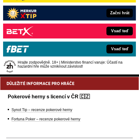
Začni hrát
Vsaď teď
Vsaď teď
Hrajte zodpovědně. 18+ | Ministerstvo financí varuje: Účastí na
hazardní hře může vzniknout závislost!
DŮLEŽITÉ INFORMACE PRO HRÁČE
Pokerové herny s licencí v ČR 🇨🇿
Synot Tip – recenze pokerové herny
Fortuna Poker – recenze pokerové herny