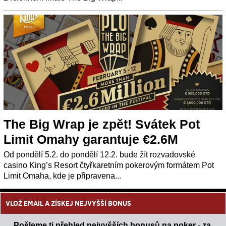
The Big Wrap je zpět! Svátek Pot
Limit Omahy garantuje €2.6M
Od pondělí 5.2. do pondělí 12.2. bude žít rozvadovské
casino King’s Resort čtyřkaretním pokerovým formátem Pot
Limit Omaha, kde je připravena...
VLOŽ EMAIL A ZÍSKEJ NEJVYŠŠÍ BONUS
Pošleme ti přehled nejvyšších bonusů na poker - za