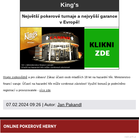
King's
Největší pokerové turnaje a nejvyšší garance
v Evropě!
Hrajte zodpovědně
a pro zábavu! Zákaz účasti osob mladších 18 let na hazardní hře. Ministerstvo
financí varuje: Účastí na hazardní hře může vzniknout závislost! Využití bonusů je podmíněno
registrací u provozovatele -
více zde
.
07.02.2024 09:26
| Autor:
Jan Pakandl
ONLINE POKEROVÉ HERNY