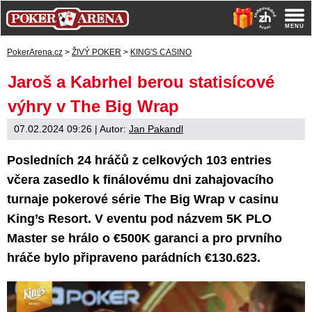
PokerArena.cz
>
ŽIVÝ POKER
>
KING'S CASINO
Jaroš a Kabrhel berou statisícové
výhry v The Big Wrap
07.02.2024 09:26
| Autor:
Jan Pakandl
Posledních 24 hráčů z celkových 103 entries
včera zasedlo k finálovému dni zahajovacího
turnaje pokerové série The Big Wrap v casinu
King’s Resort. V eventu pod názvem 5K PLO
Master se hrálo o €500K garanci a pro prvního
hráče bylo připraveno parádních €130.623.