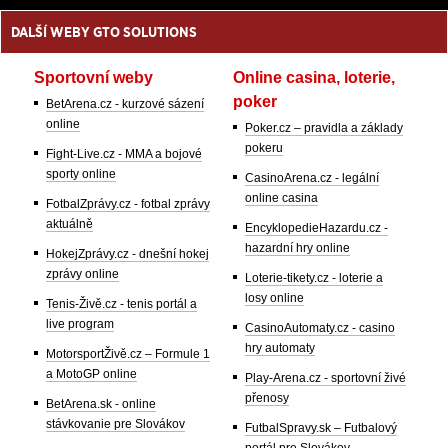
DALŠÍ WEBY GTO SOLUTIONS
Sportovní weby
Online casina, loterie,
poker
BetArena.cz - kurzové sázení
online
Poker.cz – pravidla a základy
pokeru
Fight-Live.cz - MMA a bojové
sporty online
CasinoArena.cz - legální
online casina
FotbalZprávy.cz - fotbal zprávy
aktuálně
EncyklopedieHazardu.cz -
hazardní hry online
HokejZprávy.cz - dnešní hokej
zprávy online
Loterie-tikety.cz - loterie a
losy online
Tenis-Živě.cz - tenis portál a
live program
CasinoAutomaty.cz - casino
hry automaty
MotorsportŽivě.cz – Formule 1
a MotoGP online
Play-Arena.cz - sportovní živé
přenosy
BetArena.sk - online
stávkovanie pre Slovákov
FutbalSpravy.sk – Futbalový
portál pre Slovákov