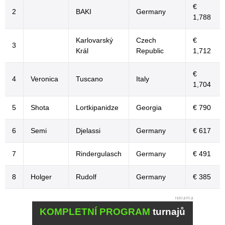
€
2
BAKI
Germany
1,788
Karlovarský
Czech
€
3
Král
Republic
1,712
€
4
Veronica
Tuscano
Italy
1,704
5
Shota
Lortkipanidze
Georgia
€ 790
6
Semi
Djelassi
Germany
€ 617
7
Rindergulasch
Germany
€ 491
8
Holger
Rudolf
Germany
€ 385
KOMPLETNÍ PROGRAM
turnajů