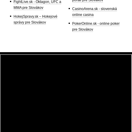
FightLive.sk - Oktagon, UFC a
MMA pre Slovákov
CasinoArena.sk - slovenská
online casina
HokejSpravy.sk – Hokejové
správy pre Slovákov
PokerOnline.sk - online poker
pre Slovákov