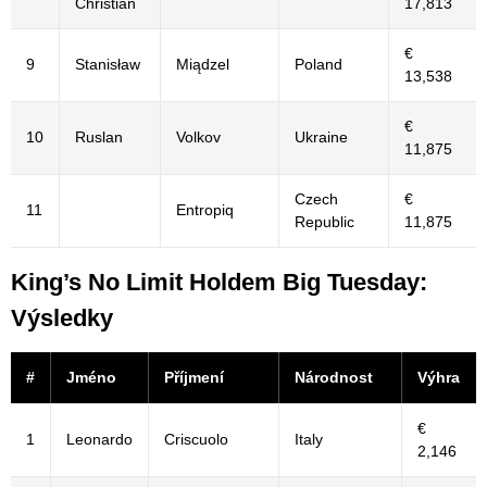
Christian
17,813
€
9
Stanisław
Miądzel
Poland
13,538
€
10
Ruslan
Volkov
Ukraine
11,875
Czech
€
11
Entropiq
Republic
11,875
King’s No Limit Holdem Big Tuesday:
Výsledky
#
Jméno
Příjmení
Národnost
Výhra
€
1
Leonardo
Criscuolo
Italy
2,146