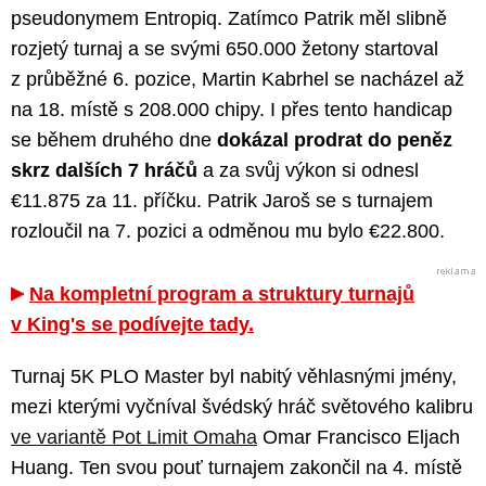
pseudonymem Entropiq. Zatímco Patrik měl slibně
rozjetý turnaj a se svými 650.000 žetony startoval
z průběžné 6. pozice, Martin Kabrhel se nacházel až
na 18. místě s 208.000 chipy. I přes tento handicap
se během druhého dne
dokázal prodrat do peněz
skrz dalších 7 hráčů
a za svůj výkon si odnesl
€11.875 za 11. příčku. Patrik Jaroš se s turnajem
rozloučil na 7. pozici a odměnou mu bylo €22.800.
Na kompletní program a struktury turnajů
v King's se podívejte tady.
Turnaj 5K PLO Master byl nabitý věhlasnými jmény,
mezi kterými vyčníval švédský hráč světového kalibru
ve variantě Pot Limit Omaha
Omar Francisco Eljach
Huang. Ten svou pouť turnajem zakončil na 4. místě