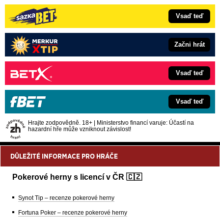
Vsaď teď
Začni hrát
Vsaď teď
Vsaď teď
Hrajte zodpovědně. 18+ | Ministerstvo financí varuje: Účastí na
hazardní hře může vzniknout závislost!
DŮLEŽITÉ INFORMACE PRO HRÁČE
Pokerové herny s licencí v ČR 🇨🇿
Synot Tip – recenze pokerové herny
Fortuna Poker – recenze pokerové herny