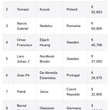
€
2
Tomasz
Kozub
Poland
92,863
Narcis
€
3
Nedelcu
Romania
Gabriel
60,800
Omar
Eljach
€
4
Sweden
Francisco
Huang
46,788
Lars
Nordkvist
€
5
Sweden
Johan J
Brodin
37,050
De Almeida
€
6
Joao Pe
Portugal
Estanislau
28,975
Czech
€
7
Patrik
Jaros
Republic
22,800
Bernd
€
8
Gleissner
Germany