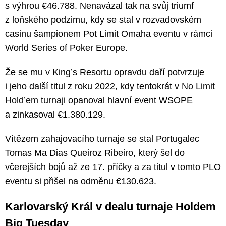
s výhrou €46.788. Nenavázal tak na svůj triumf
z loňského podzimu, kdy se stal v rozvadovském
casinu šampionem Pot Limit Omaha eventu v rámci
World Series of Poker Europe.
Že se mu v King’s Resortu opravdu daří potvrzuje
i jeho další titul z roku 2022, kdy tentokrát
v No Limit
Hold’em turnaji
opanoval hlavní event WSOPE
a zinkasoval €1.380.129.
Vítězem zahajovacího turnaje se stal Portugalec
Tomas Ma Dias Queiroz Ribeiro, který šel do
včerejších bojů až ze 17. příčky a za titul v tomto PLO
eventu si přišel na odměnu €130.623.
Karlovarský Král v dealu turnaje Holdem
Big Tuesday