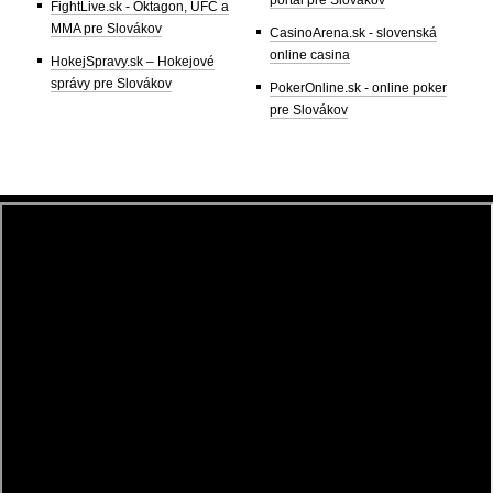
FightLive.sk - Oktagon, UFC a
MMA pre Slovákov
CasinoArena.sk - slovenská
online casina
HokejSpravy.sk – Hokejové
správy pre Slovákov
PokerOnline.sk - online poker
pre Slovákov