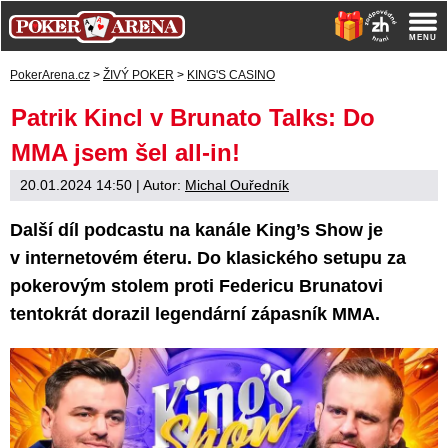
PokerArena.cz
>
ŽIVÝ POKER
>
KING'S CASINO
Patrik Kincl v Brunato Talks: Do
MMA jsem šel all-in!
20.01.2024 14:50
| Autor:
Michal Ouředník
Další díl podcastu na kanále King’s Show je
v internetovém éteru. Do klasického setupu za
pokerovým stolem proti Federicu Brunatovi
tentokrát dorazil legendární zápasník MMA.