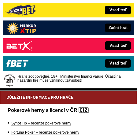
Vsaď teď
Začni hrát
Vsaď teď
Vsaď teď
Hrajte zodpovědně. 18+ | Ministerstvo financí varuje: Účastí na
hazardní hře může vzniknout závislost!
DŮLEŽITÉ INFORMACE PRO HRÁČE
Pokerové herny s licencí v ČR 🇨🇿
Synot Tip – recenze pokerové herny
Fortuna Poker – recenze pokerové herny