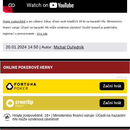
Hrajte zodpovědně
a pro zábavu! Zákaz účasti osob mladších 18 let na hazardní hře. Ministerstvo
financí varuje: Účastí na hazardní hře může vzniknout závislost! Využití bonusů je podmíněno
registrací u provozovatele -
více zde
.
20.01.2024 14:50
| Autor:
Michal Ouředník
ONLINE POKEROVÉ HERNY
Začni hrát
Začni hrát
Hrajte zodpovědně. 18+ | Ministerstvo financí varuje: Účastí na hazardní
hře může vzniknout závislost!