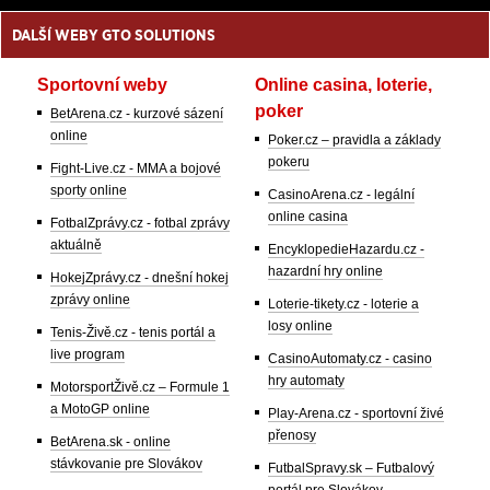
DALŠÍ WEBY GTO SOLUTIONS
Sportovní weby
Online casina, loterie,
poker
BetArena.cz - kurzové sázení
online
Poker.cz – pravidla a základy
pokeru
Fight-Live.cz - MMA a bojové
sporty online
CasinoArena.cz - legální
online casina
FotbalZprávy.cz - fotbal zprávy
aktuálně
EncyklopedieHazardu.cz -
hazardní hry online
HokejZprávy.cz - dnešní hokej
zprávy online
Loterie-tikety.cz - loterie a
losy online
Tenis-Živě.cz - tenis portál a
live program
CasinoAutomaty.cz - casino
hry automaty
MotorsportŽivě.cz – Formule 1
a MotoGP online
Play-Arena.cz - sportovní živé
přenosy
BetArena.sk - online
stávkovanie pre Slovákov
FutbalSpravy.sk – Futbalový
portál pre Slovákov