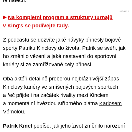
tématech.
Na kompletní program a struktury turnajů
v King's se podívejte tady.
Z podcastu se dozvíte jaké návyky přinesly bojové
sporty Patriku Kinclovy do života. Patrik se svěří, jak
ho změnilo vězení a jaké nastavení do sportovní
kariéry si ze zamřížované cely přinesl.
Oba aktéři detailně proberou nejbláznivější zápas
Kinclovy kariéry ve smíšených bojových sportech
a řeč přijde i na začátek rivality mezi Kinclem
a momentální hvězdou stříbrného plátna
Karlosem
Vémolou
.
Patrik Kincl
popíše, jak jeho život změnilo narození