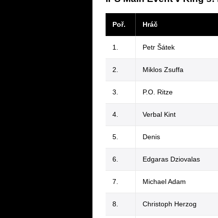
Poř.
Hráč
1.
Petr Šátek
2.
Miklos Zsuffa
3.
P.O. Ritze
4.
Verbal Kint
5.
Denis
6.
Edgaras Dziovalas
7.
Michael Adam
8.
Christoph Herzog