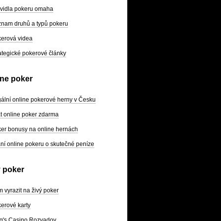
vidla pokeru omaha
nam druhů a typů pokeru
erová videa
ategické pokerové články
ine poker
ální online pokerové herny v Česku
t online poker zdarma
er bonusy na online hernách
ní online pokeru o skutečné peníze
ý poker
 vyrazit na živý poker
erové karty
g's Casino Rozvadov