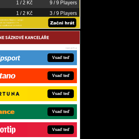
NE SÁZKOVÉ KANCELÁŘE
Vsaď teď
Vsaď teď
Vsaď teď
Vsaď teď
Vsaď teď