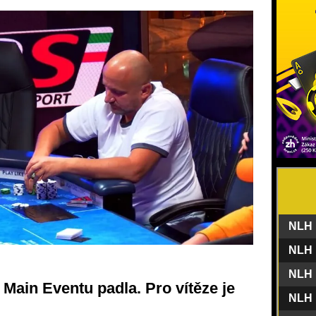
Main Eventu padla. Pro vítěze je