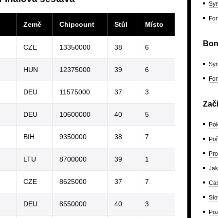
Syn
For
Země
Chipcount
Stůl
Místo
Bon
CZE
13350000
38
6
Syn
HUN
12375000
39
6
For
DEU
11575000
37
3
Zač
DEU
10600000
40
5
Pok
BIH
9350000
38
7
Poř
Pro
LTU
8700000
39
1
Jak
CZE
8625000
37
7
Cas
Slo
DEU
8550000
40
3
Poz