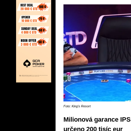
Foto: King's Resort
Milionová garance IPS 
určeno 200 tisíc eur