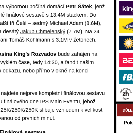
m na výbornou počíná domácí
Petr Šátek
, jenž
lé finálové sestavě s 13.4M stackem. Do
alší tři Češi – sedmý Michael Adam (8.6M),
a desátý
Jakub Chmelenský
(7.7M). Na 24.
vá ani Tomáš Kohlmann s 3.1M v žetonech.
asina King's Rozvadov
bude zahájen na
vyklém čase, tedy 14:30, a fandit našim
o odkazu
, nebo přímo v okně na konci
 najdete nejprve kompletní finálovou sestavu
uru finálového dne IPS Main Eventu, jehož
125K/250K/250K slibuje vzhledem k velikosti
DŮLE
vanou od prvních minut.
Pok
 Finálová sestava