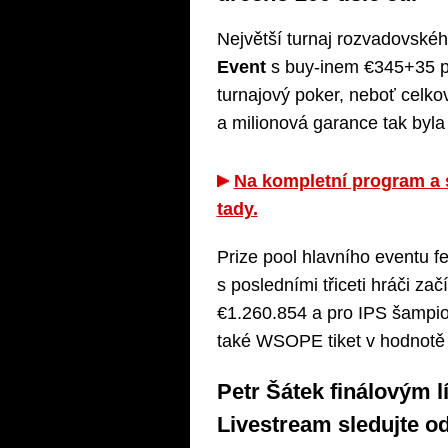
Největší turnaj rozvadovskéh
Event
s buy-inem €345+35 po
turnajový poker, neboť celkov
a milionová garance tak byl
Na kompletní program a s
tady.
Prize pool hlavního eventu f
s posledními třiceti hráči za
€1.260.854 a pro IPS šampio
také WSOPE tiket v hodnotě 
Petr Šátek finálovým l
Livestream sledujte o