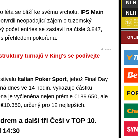
o léta se blíží ke svému vrcholu.
IPS Main
tvrdil neopadající zájem o tuzemský
ý počet entries se zastavil na čísle 3.847,
ONLI
a s přehledem pokořena.
truktury turnajů v King's se podívejte
estivalu
Italian Poker Sport
, jehož Final Day
číná dnes ve 14 hodin, vykazuje částku
na je vyčleněna nejen prémie €189.650, ale
€10.350, určený pro 12 nejlepších.
ídrem a další tři Češi v TOP 10.
d 14:30