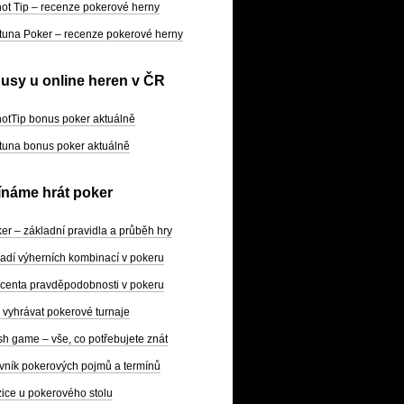
ot Tip – recenze pokerové herny
tuna Poker – recenze pokerové herny
usy u online heren v ČR
otTip bonus poker aktuálně
tuna bonus poker aktuálně
ínáme hrát poker
er – základní pravidla a průběh hry
adí výherních kombinací v pokeru
centa pravděpodobnosti v pokeru
 vyhrávat pokerové turnaje
h game – vše, co potřebujete znát
vník pokerových pojmů a termínů
ice u pokerového stolu