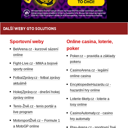
DALŠÍ WEBY GTO SOLUTIONS
Sportovní weby
Online casina, loterie,
poker
BetArena.cz - kurzové sázení
online
Poker.cz – pravidla a základy
pokeru
Fight-Live.cz - MMA a bojové
sporty online
CasinoArena.cz - legální
online casina
FotbalZprávy.cz - fotbal zprávy
aktuálně
EncyklopedieHazardu.cz -
hazardní hry online
HokejZprávy.cz - dnešní hokej
zprávy online
Loterie-tikety.cz - loterie a
losy online
Tenis-Živě.cz - tenis portál a
live program
CasinoAutomaty.cz - casino
hry automaty
MotorsportŽivě.cz – Formule 1
a MotoGP online
Play-Arena.cz - sportovní živé