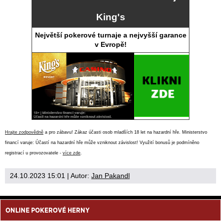
King's
Největší pokerové turnaje a nejvyšší garance
v Evropě!
Hrajte zodpovědně
a pro zábavu! Zákaz účasti osob mladších 18 let na hazardní hře. Ministerstvo
financí varuje: Účastí na hazardní hře může vzniknout závislost! Využití bonusů je podmíněno
registrací u provozovatele -
více zde
.
24.10.2023 15:01
| Autor:
Jan Pakandl
ONLINE POKEROVÉ HERNY