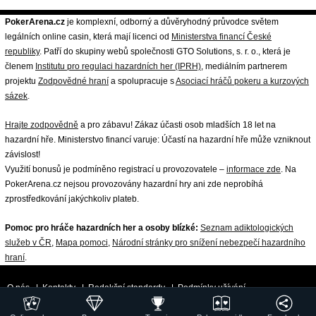
PokerArena.cz
je komplexní, odborný a důvěryhodný průvodce světem
legálních online casin, která mají licenci od
Ministerstva financí České
republiky
. Patří do skupiny webů společnosti GTO Solutions, s. r. o., která je
členem
Institutu pro regulaci hazardních her (IPRH)
, mediálním partnerem
projektu
Zodpovědné hraní
a spolupracuje s
Asociací hráčů pokeru a kurzových
sázek
.
Hrajte zodpovědně
a pro zábavu! Zákaz účasti osob mladších 18 let na
hazardní hře. Ministerstvo financí varuje: Účastí na hazardní hře může vzniknout
závislost!
Využití bonusů je podmíněno registrací u provozovatele –
informace zde
. Na
PokerArena.cz nejsou provozovány hazardní hry ani zde neprobíhá
zprostředkování jakýchkoliv plateb.
Pomoc pro hráče hazardních her a osoby blízké:
Seznam adiktologických
služeb v ČR
,
Mapa pomoci
,
Národní stránky pro snížení nebezpečí hazardního
hraní
.
O nás
|
Kontakty
|
Redakční standardy
|
Podmínky užívání
|
Zpracování osobních údajů a cookies
|
18+ Zodpovědné hraní
| ©