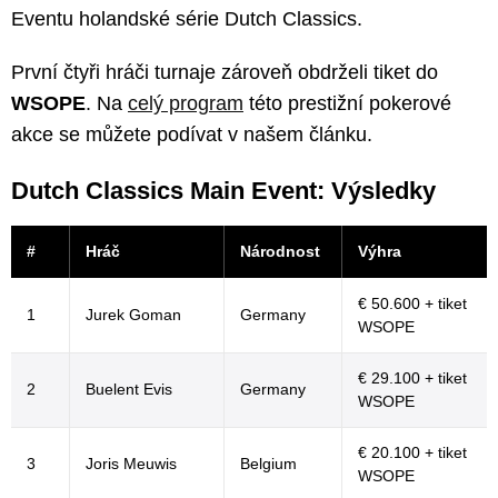
Eventu holandské série Dutch Classics.
První čtyři hráči turnaje zároveň obdrželi tiket do
WSOPE
. Na
celý program
této prestižní pokerové
akce se můžete podívat v našem článku.
Dutch Classics Main Event: Výsledky
#
Hráč
Národnost
Výhra
€ 50.600 + tiket
1
Jurek Goman
Germany
WSOPE
€ 29.100 + tiket
2
Buelent Evis
Germany
WSOPE
€ 20.100 + tiket
3
Joris Meuwis
Belgium
WSOPE