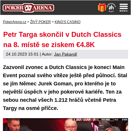
PokerArena.cz
>
ŽIVÝ POKER
>
KING'S CASINO
Petr Targa skončil v Dutch Classics
na 8. místě se ziskem €4.8K
24.10.2023 15:01
| Autor:
Jan Pakandl
Zazvonil zvonec a Dutch Classics je konec! Main
Event poznal svého vítěze ještě před půlnocí. Stal
se jím Němec Jurek Goman, pro kterého je to
největší úspěch v jeho pokerové kariéře. Ten za
sebou nechal všech 1.212 hráčů včetně Petra
Targy na osmé příčce.