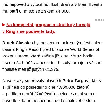
mu nepovedlo vytočit nut flush draw a v Main Eventu
mu patří 8. místo se ziskem €4.800.
Na kompletní program a struktury turnajů
v King's se podívejte tady.
Dutch Classics
byl posledním pokerovým festivalem
casina King’s Resort před blížící se World Series of
Poker Europe, která
začíná již zítra
. Ve 14 hodin
usedlo 24 hráčů za poslední tři stoly turnaje a všichni
finalisté měli již jistých €1.375.
Naše zraky směřovaly hlavně k
Petru Targovi
, který
si přinesl do posledního dne 4.860.000 žetonů
a
patřila mu průběžně čtvrtá pozice
. S nimi se mu
povedlo zdárně hospodařit až do finálového stolu.