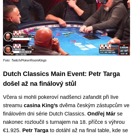
Foto: Twitch/PokerRoomKings
Dutch Classics Main Event: Petr Targa
došel až na finálový stůl
Včera si mohli pokeroví nadšenci zafandit při live
streamu
casina King’s
dvěma českým zástupcům ve
finálovém dni série Dutch Classics.
Ondřej Már
se
nakonec rozloučil s turnajem na 18. příčce s výhrou
€1.925.
Petr Targa
to dotáhl až na final table, kde se