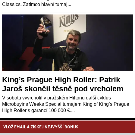
Classics. Zatímco hlavní turnaj...
King’s Prague High Roller: Patrik
Jaroš skončil těsně pod vrcholem
V sobotu vyvrcholil v pražském Hiltonu další cyklus
Microbuyins Weeks Special turnajem King of King’s Prague
High Roller s garancí 100 000 €....
VLOŽ EMAIL A ZÍSKEJ NEJVYŠŠÍ BONUS