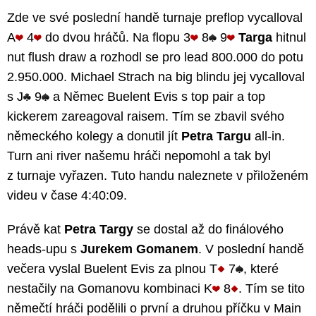
Zde ve své poslední handě turnaje preflop vycalloval
A
4
do dvou hráčů. Na flopu 3
8
9
Targa
hitnul
nut flush draw a rozhodl se pro lead 800.000 do potu
2.950.000. Michael Strach na big blindu jej vycalloval
s J
9
a Němec Buelent Evis s top pair a top
kickerem zareagoval raisem. Tím se zbavil svého
německého kolegy a donutil jít
Petra Targu
all-in.
Turn ani river našemu hráči nepomohl a tak byl
z turnaje vyřazen. Tuto handu naleznete v přiloženém
videu v čase 4:40:09.
Právě kat
Petra Targy
se dostal až do finálového
heads-upu s
Jurekem Gomanem
. V poslední handě
večera vyslal Buelent Evis za plnou T
7
, které
nestačily na Gomanovu kombinaci K
8
. Tím se tito
němečtí hráči podělili o první a druhou příčku v Main