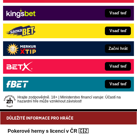
Vsaď teď
Vsaď teď
Začni hrát
Vsaď teď
Vsaď teď
Hrajte zodpovědně. 18+ | Ministerstvo financí varuje: Účastí na
hazardní hře může vzniknout závislost!
DŮLEŽITÉ INFORMACE PRO HRÁČE
Pokerové herny s licencí v ČR 🇨🇿