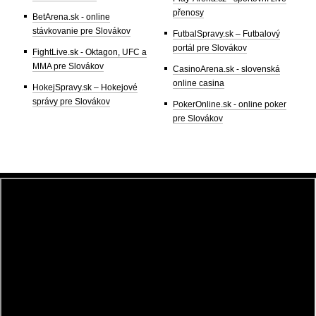
přenosy
BetArena.sk - online
stávkovanie pre Slovákov
FutbalSpravy.sk – Futbalový
portál pre Slovákov
FightLive.sk - Oktagon, UFC a
MMA pre Slovákov
CasinoArena.sk - slovenská
online casina
HokejSpravy.sk – Hokejové
správy pre Slovákov
PokerOnline.sk - online poker
pre Slovákov