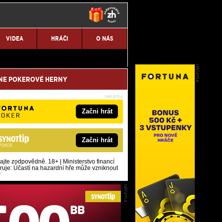
VIDEA
HRÁČI
O NÁS
NE POKEROVÉ HERNY
Začni hrát
Začni hrát
ajte zodpovědně. 18+ | Ministerstvo financí
ruje: Účastí na hazardní hře může vzniknout
!