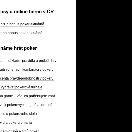
usy u online heren v ČR
otTip bonus poker aktuálně
tuna bonus poker aktuálně
ínáme hrát poker
er – základní pravidla a průběh hry
adí výherních kombinací v pokeru
centa pravděpodobnosti v pokeru
 vyhrávat pokerové turnaje
h game – vše, co potřebujete znát
vník pokerových pojmů a termínů
ice u pokerového stolu
vidla pokeru omaha
nam druhů a typů pokeru