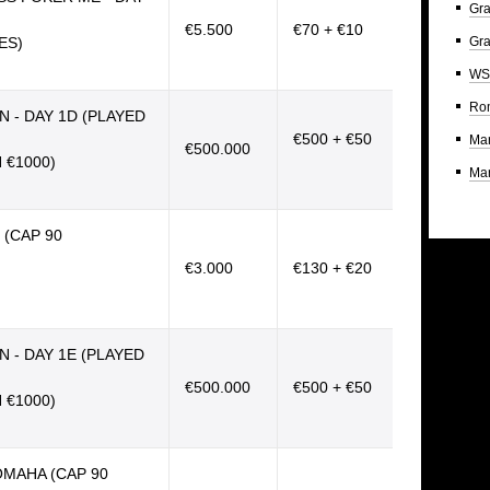
Gra
€5.500
€70 + €10
ES)
Gra
WS
Rom
 - DAY 1D (PLAYED
€500 + €50
Mar
€500.000
 €1000)
Mar
 (CAP 90
€3.000
€130 + €20
 - DAY 1E (PLAYED
€500.000
€500 + €50
 €1000)
OMAHA (CAP 90