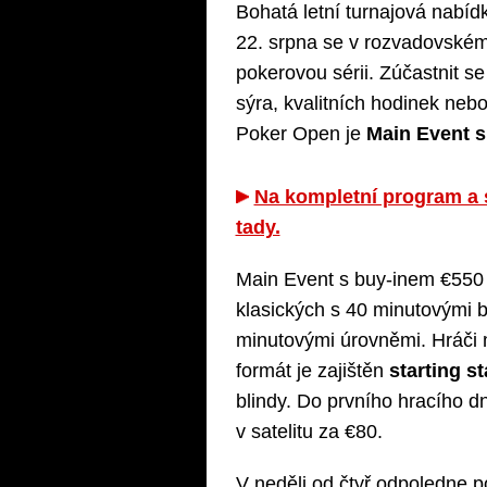
Bohatá letní turnajová nabíd
22. srpna se v rozvadovském
pokerovou sérii. Zúčastnit 
sýra, kvalitních hodinek ne
Poker Open je
Main Event s
Na kompletní program a s
tady.
Main Event s buy-inem €550 n
klasických s 40 minutovými bl
minutovými úrovněmi. Hráči m
formát je zajištěn
starting s
blindy. Do prvního hracího d
v satelitu za €80.
V neděli od čtyř odpoledne 