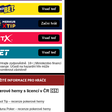
Vsaď teď
Začni hrát
Vsaď teď
Vsaď teď
Hrajte zodpovědně. 18+ | Ministerstvo financí
varuje: Účastí na hazardní hře může
vzniknout závislost!
ŽITÉ INFORMACE PRO HRÁČE
erové herny s licencí v ČR 🇨🇿
ot Tip – recenze pokerové herny
tuna Poker – recenze pokerové herny