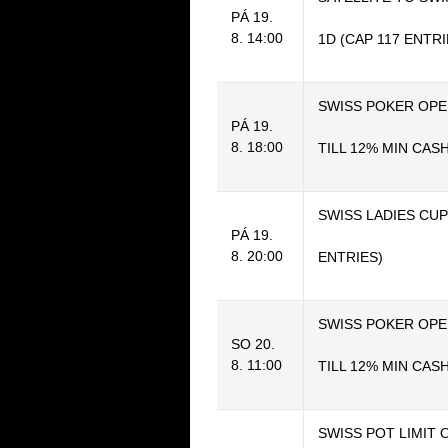
PÁ 19.
8. 14:00
1D (CAP 117 ENTRI
SWISS POKER OPEN
PÁ 19.
8. 18:00
TILL 12% MIN CASH
SWISS LADIES CUP
PÁ 19.
8. 20:00
ENTRIES)
SWISS POKER OPEN
SO 20.
8. 11:00
TILL 12% MIN CASH
SWISS POT LIMIT 