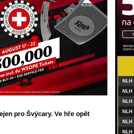
ejen pro Švýcary. Ve hře opět