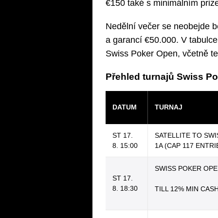
€150 také s minimálním priz
Nedělní večer se neobejde 
a garancí €50.000. V tabulce
Swiss Poker Open, včetně ter
Přehled turnajů Swiss P
DATUM
TURNAJ
ST 17.
SATELLITE TO SWI
8. 15:00
1A (CAP 117 ENTRI
SWISS POKER OPEN
ST 17.
8. 18:30
TILL 12% MIN CASH