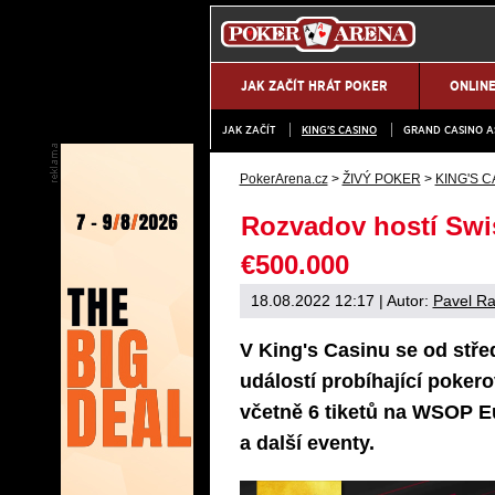
JAK ZAČÍT HRÁT POKER
ONLIN
JAK ZAČÍT
KING'S CASINO
GRAND CASINO A
PokerArena.cz
>
ŽIVÝ POKER
>
KING'S C
Rozvadov hostí Swi
€500.000
18.08.2022 12:17
| Autor:
Pavel Ra
V King's Casinu se od stř
událostí probíhající pokero
včetně 6 tiketů na WSOP E
a další eventy.