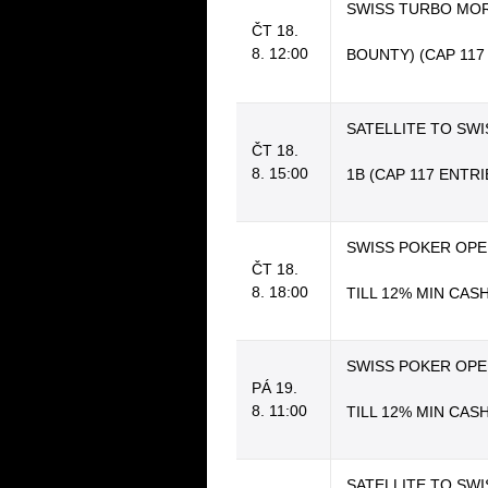
SWISS TURBO MOR
ČT 18.
8. 12:00
BOUNTY) (CAP 117
SATELLITE TO SWI
ČT 18.
8. 15:00
1B (CAP 117 ENTRI
SWISS POKER OPEN
ČT 18.
8. 18:00
TILL 12% MIN CASH
SWISS POKER OPEN
PÁ 19.
8. 11:00
TILL 12% MIN CASH
SATELLITE TO SWI