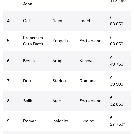
112 450*
Jean
€
4
Gal
Naim
Israel
83 650*
Francesco
€
5
Zappala
Switzerland
Gian Battis
63 650*
€
6
Besnik
Aruqi
Kosovo
49 750*
€
7
Dan
Sfarlea
Romania
39 900*
€
8
Salih
Atac
Switzerland
32 850*
€
9
Roman
Isaienko
Ukraine
27 750*