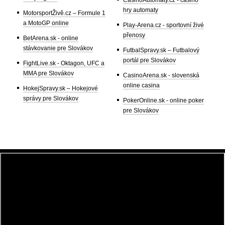
CasinoAutomaty.cz - casino
hry automaty
MotorsportŽivě.cz – Formule 1
a MotoGP online
Play-Arena.cz - sportovní živé
přenosy
BetArena.sk - online
stávkovanie pre Slovákov
FutbalSpravy.sk – Futbalový
portál pre Slovákov
FightLive.sk - Oktagon, UFC a
MMA pre Slovákov
CasinoArena.sk - slovenská
online casina
HokejSpravy.sk – Hokejové
správy pre Slovákov
PokerOnline.sk - online poker
pre Slovákov