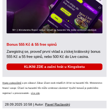
Bonus 555 Kč & 55 free spinů
Zaregistruj se, proveď první vklad a získej královský bonus
555 Kč a 55 free spinů, nebo 500 Kč do Live casina.
KLIKNI ZDE a začni hrát u Kingsbetu
Hrajte zodpovědně
a pro zábavu! Zákaz účasti osob mladších 18 let na hazardní hře. Ministerstvo
financí varuje: Účastí na hazardní hře může vzniknout závislost! Využití bonusů je podmíněno
registrací u provozovatele -
více zde
.
28.09.2025 10:58
| Autor:
Pavel Raclavský