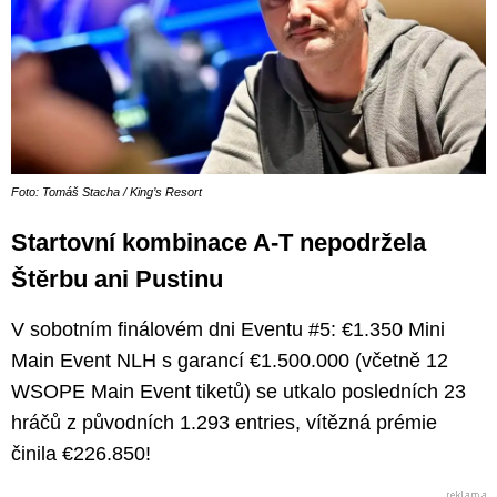
Foto: Tomáš Stacha / King’s Resort
Startovní kombinace A-T nepodržela
Štěrbu ani Pustinu
V sobotním finálovém dni Eventu #5: €1.350 Mini
Main Event NLH s garancí €1.500.000 (včetně 12
WSOPE Main Event tiketů) se utkalo posledních 23
hráčů z původních 1.293 entries, vítězná prémie
činila €226.850!