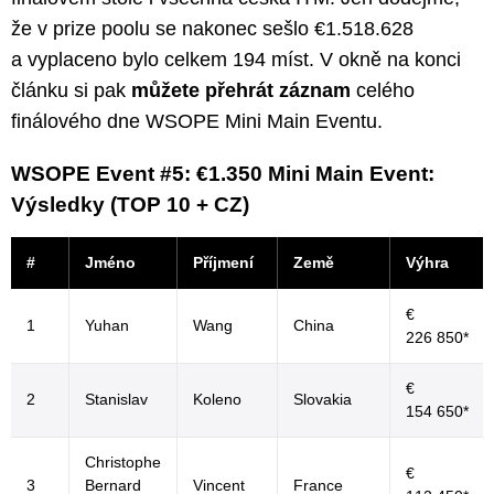
že v prize poolu se nakonec sešlo €1.518.628
a vyplaceno bylo celkem 194 míst. V okně na konci
článku si pak
můžete přehrát záznam
celého
finálového dne WSOPE Mini Main Eventu.
WSOPE Event #5: €1.350 Mini Main Event:
Výsledky (TOP 10 + CZ)
#
Jméno
Příjmení
Země
Výhra
€
1
Yuhan
Wang
China
226 850*
€
2
Stanislav
Koleno
Slovakia
154 650*
Christophe
€
3
Bernard
Vincent
France