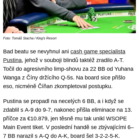
Foto: Tomáš Stacha / King’s Resort
Bad beatu se nevyhnul ani
cash game specialista
Pustina
, jehož v souboji blindů taktéž zradilo A-T.
Točil do agresivního limp-shovu za 22 BB od Yuhana
Wanga z Číny držícího Q-5s. Na board sice přišlo
eso, nicméně Číňan zkompletoval postupku.
Pustina se propadl na necelých 6 BB, a i když se
zdablil s A-9 do 9-7, nakonec přišla eliminace na 13.
příčce za €10.879, jen těsně mu tak unikl WSOPE
Main Event tiket. V poslední handě se zbývajícími 6–
7 BB narazil s A-Q do A-K, board šel 3-2-2-5-K.