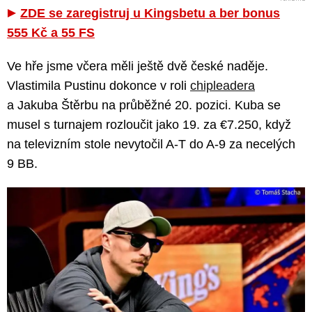
ZDE se zaregistruj u Kingsbetu a ber bonus
555 Kč a 55 FS
Ve hře jsme včera měli ještě dvě české naděje.
Vlastimila Pustinu dokonce v roli
chipleadera
a Jakuba Štěrbu na průběžné 20. pozici. Kuba se
musel s turnajem rozloučit jako 19. za €7.250, když
na televizním stole nevytočil A-T do A-9 za necelých
9 BB.