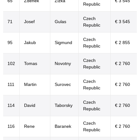
65
Zdenek
Zizka
€ 3 545
Republic
Czech
71
Josef
Gulas
€ 3 545
Republic
Czech
95
Jakub
Sigmund
€ 2 855
Republic
Czech
102
Tomas
Novotny
€ 2 760
Republic
Czech
111
Martin
Surovec
€ 2 760
Republic
Czech
114
David
Taborsky
€ 2 760
Republic
Czech
116
Rene
Baranek
€ 2 760
Republic