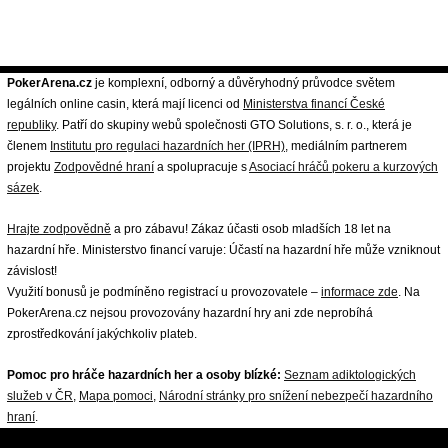
PokerArena.cz
je komplexní, odborný a důvěryhodný průvodce světem
legálních online casin, která mají licenci od
Ministerstva financí České
republiky
. Patří do skupiny webů společnosti GTO Solutions, s. r. o., která je
členem
Institutu pro regulaci hazardních her (IPRH)
, mediálním partnerem
projektu
Zodpovědné hraní
a spolupracuje s
Asociací hráčů pokeru a kurzových
sázek
.
Hrajte zodpovědně
a pro zábavu! Zákaz účasti osob mladších 18 let na
hazardní hře. Ministerstvo financí varuje: Účastí na hazardní hře může vzniknout
závislost!
Využití bonusů je podmíněno registrací u provozovatele –
informace zde
. Na
PokerArena.cz nejsou provozovány hazardní hry ani zde neprobíhá
zprostředkování jakýchkoliv plateb.
Pomoc pro hráče hazardních her a osoby blízké:
Seznam adiktologických
služeb v ČR
,
Mapa pomoci
,
Národní stránky pro snížení nebezpečí hazardního
hraní
.