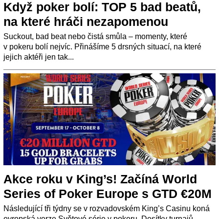
Když poker bolí: TOP 5 bad beatů,
na které hráči nezapomenou
Suckout, bad beat nebo čistá smůla – momenty, které
v pokeru bolí nejvíc. Přinášíme 5 drsných situací, na které
jejich aktéři jen tak...
Akce roku v King’s! Začíná World
Series of Poker Europe s GTD €20M
Následující tři týdny se v rozvadovském King’s Casinu koná
evropská verze Světové série v pokeru. Desítky turnajů