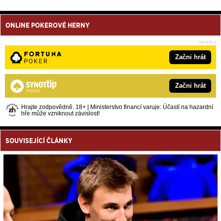
ONLINE POKEROVÉ HERNY
Začni hrát
Začni hrát
Hrajte zodpovědně. 18+ | Ministerstvo financí varuje: Účastí na hazardní
hře může vzniknout závislost!
SOUVISEJÍCÍ ČLÁNKY