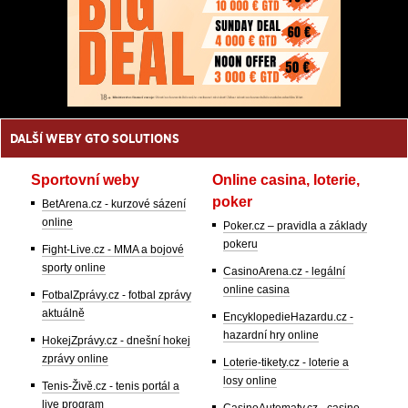
DALŠÍ WEBY GTO SOLUTIONS
Sportovní weby
Online casina, loterie,
poker
BetArena.cz - kurzové sázení
online
Poker.cz – pravidla a základy
pokeru
Fight-Live.cz - MMA a bojové
sporty online
CasinoArena.cz - legální
online casina
FotbalZprávy.cz - fotbal zprávy
aktuálně
EncyklopedieHazardu.cz -
hazardní hry online
HokejZprávy.cz - dnešní hokej
zprávy online
Loterie-tikety.cz - loterie a
losy online
Tenis-Živě.cz - tenis portál a
live program