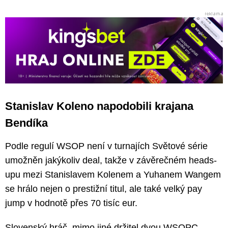
Stanislav Koleno napodobili krajana
Bendíka
Podle regulí WSOP není v turnajích Světové série
umožněn jakýkoliv deal, takže v závěrečném heads-
upu mezi Stanislavem Kolenem a Yuhanem Wangem
se hrálo nejen o prestižní titul, ale také velký pay
jump v hodnotě přes 70 tisíc eur.
Slovenský hráč, mimo jiné držitel dvou WSOPC