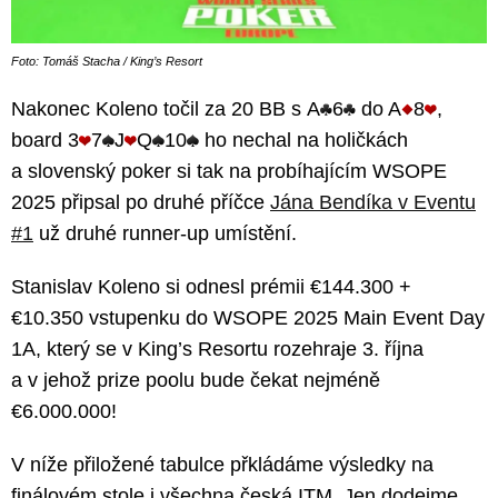
Foto: Tomáš Stacha / King’s Resort
Nakonec Koleno točil za 20 BB s A
6
do A
8
,
board 3
7
J
Q
10
ho nechal na holičkách
a slovenský poker si tak na probíhajícím WSOPE
2025 připsal po druhé příčce
Jána Bendíka v Eventu
#1
už druhé runner-up umístění.
Stanislav Koleno si odnesl prémii €144.300 +
€10.350 vstupenku do WSOPE 2025 Main Event Day
1A, který se v King’s Resortu rozehraje 3. října
a v jehož prize poolu bude čekat nejméně
€6.000.000!
V níže přiložené tabulce přkládáme výsledky na
finálovém stole i všechna česká ITM. Jen dodejme,