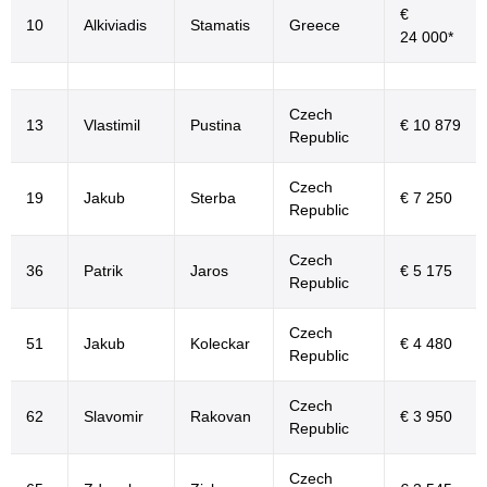
€
10
Alkiviadis
Stamatis
Greece
24 000*
Czech
13
Vlastimil
Pustina
€ 10 879
Republic
Czech
19
Jakub
Sterba
€ 7 250
Republic
Czech
36
Patrik
Jaros
€ 5 175
Republic
Czech
51
Jakub
Koleckar
€ 4 480
Republic
Czech
62
Slavomir
Rakovan
€ 3 950
Republic
Czech