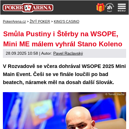
PokerArena.cz
>
ŽIVÝ POKER
>
KING'S CASINO
Smůla Pustiny i Štěrby na WSOPE,
Mini ME málem vyhrál Stano Koleno
28.09.2025 10:58
| Autor:
Pavel Raclavský
V Rozvadově se včera dohrával WSOPE 2025 Mini
Main Event. Češi se ve finále loučili po bad
beatech, náramek měl na dosah další Slovák.