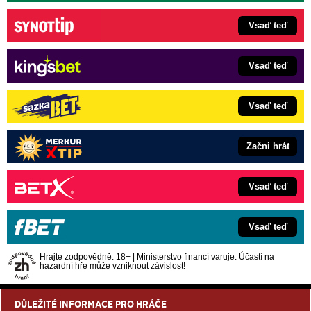
Vsaď teď
Vsaď teď
Vsaď teď
Začni hrát
Vsaď teď
Vsaď teď
Hrajte zodpovědně. 18+ | Ministerstvo financí varuje: Účastí na
hazardní hře může vzniknout závislost!
DŮLEŽITÉ INFORMACE PRO HRÁČE