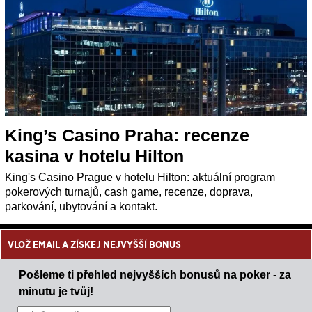
King’s Casino Praha: recenze
kasina v hotelu Hilton
King's Casino Prague v hotelu Hilton: aktuální program
pokerových turnajů, cash game, recenze, doprava,
parkování, ubytování a kontakt.
VLOŽ EMAIL A ZÍSKEJ NEJVYŠŠÍ BONUS
Pošleme ti přehled nejvyšších bonusů na poker - za
minutu je tvůj!