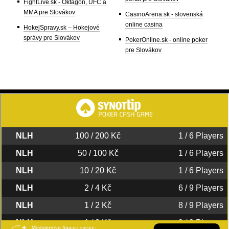
FightLive.sk - Oktagon, UFC a
MMA pre Slovákov
CasinoArena.sk - slovenská
online casina
HokejSpravy.sk – Hokejové
správy pre Slovákov
PokerOnline.sk - online poker
pre Slovákov