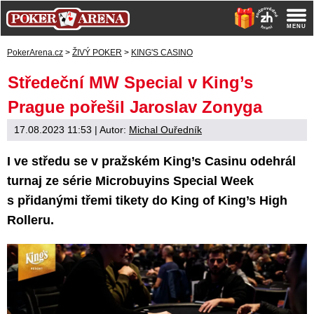
PokerArena.cz
>
ŽIVÝ POKER
>
KING'S CASINO
Středeční MW Special v King’s
Prague pořešil Jaroslav Zonyga
17.08.2023 11:53
| Autor:
Michal Ouředník
I ve středu se v pražském King’s Casinu odehrál
turnaj ze série Microbuyins Special Week
s přidanými třemi tikety do King of King’s High
Rolleru.