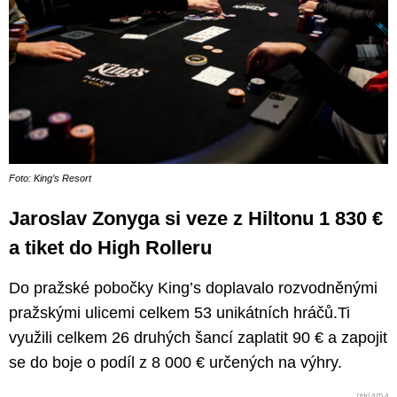
Foto: King’s Resort
Jaroslav Zonyga si veze z Hiltonu 1 830 €
a tiket do High Rolleru
Do pražské pobočky King’s doplavalo rozvodněnými
pražskými ulicemi celkem 53 unikátních hráčů.Ti
využili celkem 26 druhých šancí zaplatit 90 € a zapojit
se do boje o podíl z 8 000 € určených na výhry.