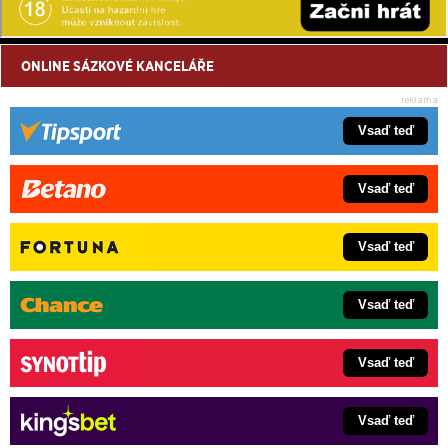
ONLINE SÁZKOVÉ KANCELÁŘE
Vsaď teď
Vsaď teď
Vsaď teď
Vsaď teď
Vsaď teď
Vsaď teď