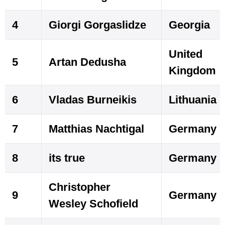
4
Giorgi Gorgaslidze
Georgia
United
5
Artan Dedusha
Kingdom
6
Vladas Burneikis
Lithuania
7
Matthias Nachtigal
Germany
8
its true
Germany
Christopher
9
Germany
Wesley Schofield