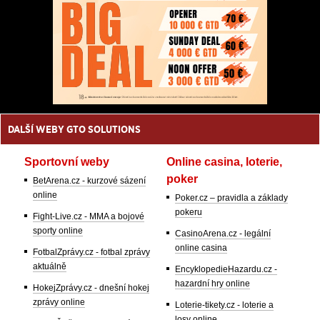
DALŠÍ WEBY GTO SOLUTIONS
Sportovní weby
Online casina, loterie,
poker
BetArena.cz - kurzové sázení
online
Poker.cz – pravidla a základy
pokeru
Fight-Live.cz - MMA a bojové
sporty online
CasinoArena.cz - legální
online casina
FotbalZprávy.cz - fotbal zprávy
aktuálně
EncyklopedieHazardu.cz -
hazardní hry online
HokejZprávy.cz - dnešní hokej
zprávy online
Loterie-tikety.cz - loterie a
losy online