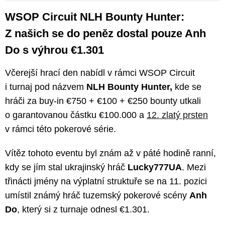
WSOP Circuit NLH Bounty Hunter:
Z našich se do peněz dostal pouze Anh
Do s výhrou €1.301
Včerejší hrací den nabídl v rámci WSOP Circuit
i turnaj pod názvem
NLH Bounty Hunter,
kde se
hráči za buy-in €750 + €100 + €250 bounty utkali
o garantovanou částku €100.000 a
12. zlatý prsten
v rámci této pokerové série.
Vítěz tohoto eventu byl znám až v páté hodině ranní,
kdy se jím stal ukrajinský hráč
Lucky777UA
. Mezi
třinácti jmény na výplatní struktuře se na 11. pozici
umístil známý hráč tuzemský pokerové scény
Anh
Do
, který si z turnaje odnesl €1.301.