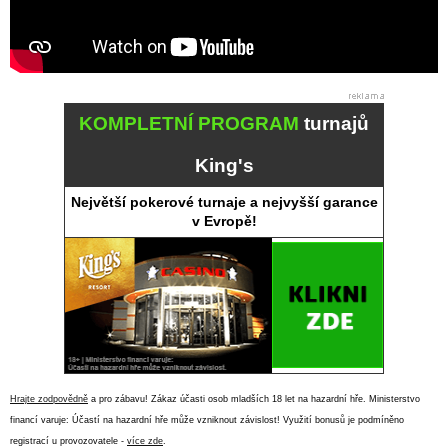
KOMPLETNÍ PROGRAM
turnajů
King's
Největší pokerové turnaje a nejvyšší garance
v Evropě!
Hrajte zodpovědně
a pro zábavu! Zákaz účasti osob mladších 18 let na hazardní hře. Ministerstvo
financí varuje: Účastí na hazardní hře může vzniknout závislost! Využití bonusů je podmíněno
registrací u provozovatele -
více zde
.