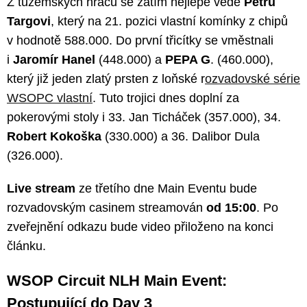
Z tuzemských hráčů se zatím nejlépe vede
Petru
Targovi
, který na 21. pozici vlastní komínky z chipů
v hodnotě 588.000. Do první třicítky se vměstnali
i
Jaromír Hanel
(448.000) a
PEPA G
. (460.000),
který již jeden zlatý prsten z loňské r
ozvadovské série
WSOPC vlastní
. Tuto trojici dnes doplní za
pokerovými stoly i 33. Jan Ticháček (357.000), 34.
Robert Kokoška
(330.000) a 36. Dalibor Dula
(326.000).
Live stream
ze třetího dne Main Eventu bude
rozvadovským casinem streamován
od 15:00
. Po
zveřejnění odkazu bude video přiloženo na konci
článku.
WSOP Circuit NLH Main Event:
Postupující do Day 3