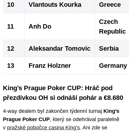
10
Vlantouts Kourka
Greece
Czech
11
Anh Do
Republic
12
Aleksandar Tomovic
Serbia
13
Franz Holzner
Germany
King’s Prague Poker CUP: Hráč pod
přezdívkou OH si odnáší pohár a €8.680
4-way dealem byl zakončen týdenní turnaj
King’s
Prague Poker CUP
, který se odehrával paralelně
v
pražské pobočce casina King’s
. Ani zde se