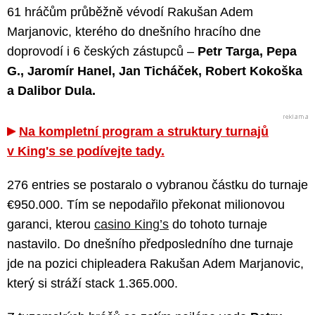
61 hráčům průběžně vévodí Rakušan Adem
Marjanovic, kterého do dnešního hracího dne
doprovodí i 6 českých zástupců –
Petr Targa, Pepa
G., Jaromír Hanel, Jan Ticháček, Robert Kokoška
a Dalibor Dula.
Na kompletní program a struktury turnajů
v King's se podívejte tady.
276 entries se postaralo o vybranou částku do turnaje
€950.000. Tím se nepodařilo překonat milionovou
garanci, kterou
casino King’s
do tohoto turnaje
nastavilo. Do dnešního předposledního dne turnaje
jde na pozici chipleadera Rakušan Adem Marjanovic,
který si stráží stack 1.365.000.