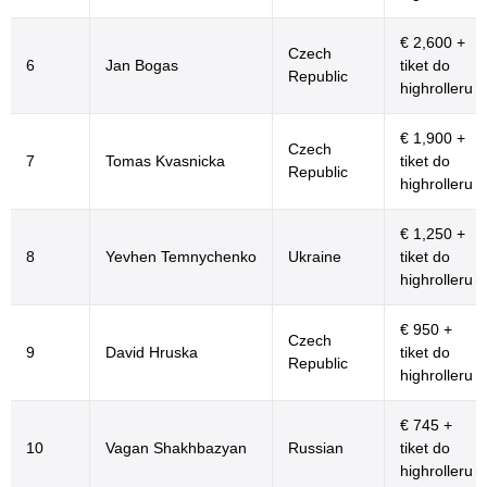
€ 2,600 +
Czech
6
Jan Bogas
tiket do
Republic
highrolleru
€ 1,900 +
Czech
7
Tomas Kvasnicka
tiket do
Republic
highrolleru
€ 1,250 +
8
Yevhen Temnychenko
Ukraine
tiket do
highrolleru
€ 950 +
Czech
9
David Hruska
tiket do
Republic
highrolleru
€ 745 +
10
Vagan Shakhbazyan
Russian
tiket do
highrolleru