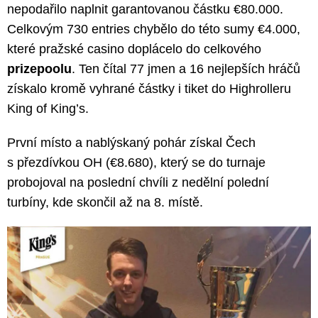
nepodařilo naplnit garantovanou částku €80.000.
Celkovým 730 entries chybělo do této sumy €4.000,
které pražské casino doplácelo do celkového
prizepoolu
. Ten čítal 77 jmen a 16 nejlepších hráčů
získalo kromě vyhrané částky i tiket do Highrolleru
King of King’s.
První místo a nablýskaný pohár získal Čech
s přezdívkou OH (€8.680), který se do turnaje
probojoval na poslední chvíli z nedělní polední
turbíny, kde skončil až na 8. místě.