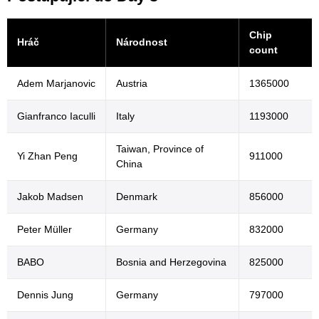
Chip
Hráč
Národnost
count
Adem Marjanovic
Austria
1365000
Gianfranco Iaculli
Italy
1193000
Taiwan, Province of
Yi Zhan Peng
911000
China
Jakob Madsen
Denmark
856000
Peter Müller
Germany
832000
BABO
Bosnia and Herzegovina
825000
Dennis Jung
Germany
797000