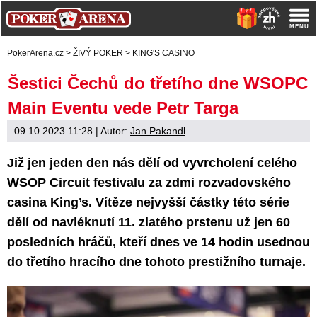
PokerArena.cz
>
ŽIVÝ POKER
>
KING'S CASINO
Šestici Čechů do třetího dne WSOPC
Main Eventu vede Petr Targa
09.10.2023 11:28
| Autor:
Jan Pakandl
Již jen jeden den nás dělí od vyvrcholení celého
WSOP Circuit festivalu za zdmi rozvadovského
casina King’s. Vítěze nejvyšší částky této série
dělí od navléknutí 11. zlatého prstenu už jen 60
posledních hráčů, kteří dnes ve 14 hodin usednou
do třetího hracího dne tohoto prestižního turnaje.