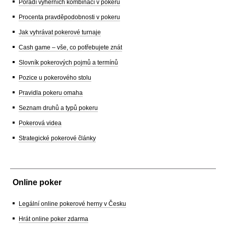
Pořadí výherních kombinací v pokeru
Procenta pravděpodobnosti v pokeru
Jak vyhrávat pokerové turnaje
Cash game – vše, co potřebujete znát
Slovník pokerových pojmů a termínů
Pozice u pokerového stolu
Pravidla pokeru omaha
Seznam druhů a typů pokeru
Pokerová videa
Strategické pokerové články
Online poker
Legální online pokerové herny v Česku
Hrát online poker zdarma