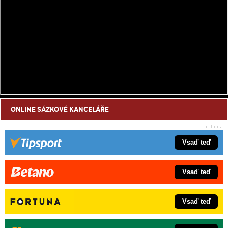
ONLINE SÁZKOVÉ KANCELÁŘE
Vsaď teď
Vsaď teď
Vsaď teď