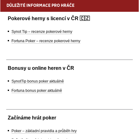
DŮLEŽITÉ INFORMACE PRO HRÁČE
Pokerové herny s licencí v ČR 🇨🇿
Synot Tip – recenze pokerové herny
Fortuna Poker – recenze pokerové herny
Bonusy u online heren v ČR
SynotTip bonus poker aktuálně
Fortuna bonus poker aktuálně
Začínáme hrát poker
Poker – základní pravidla a průběh hry