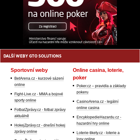
DALŠÍ WEBY GTO SOLUTIONS
Sportovní weby
Online casina, loterie,
poker
BetArena.cz - kurzové sázení
online
Poker.cz – pravidla a základy
pokeru
Fight-Live.cz - MMA a bojové
sporty online
CasinoArena.cz - legální
online casina
FotbalZprávy.cz - fotbal zprávy
aktuálně
EncyklopedieHazardu.cz -
hazardní hry online
HokejZprávy.cz - dnešní hokej
zprávy online
Loterie-tikety.cz - loterie a
losy online