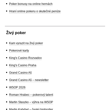
Poker bonusy na online hernách
Hraní online pokeru o skutečné peníze
Živý poker
Kam vyrazit na živý poker
Pokerové karty
King's Casino Rozvadov
King's Casino Praha
Grand Casino Aš
Grand Casino Aš – newsletter
WSOP 2026
Roman Hrabec – pokerový talent
Martin Staszko – výhra na WSOP
Martin Kabrhel – český highroller