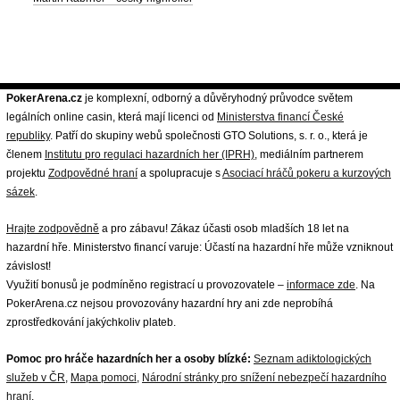
PokerArena.cz
je komplexní, odborný a důvěryhodný průvodce světem
legálních online casin, která mají licenci od
Ministerstva financí České
republiky
. Patří do skupiny webů společnosti GTO Solutions, s. r. o., která je
členem
Institutu pro regulaci hazardních her (IPRH)
, mediálním partnerem
projektu
Zodpovědné hraní
a spolupracuje s
Asociací hráčů pokeru a kurzových
sázek
.
Hrajte zodpovědně
a pro zábavu! Zákaz účasti osob mladších 18 let na
hazardní hře. Ministerstvo financí varuje: Účastí na hazardní hře může vzniknout
závislost!
Využití bonusů je podmíněno registrací u provozovatele –
informace zde
. Na
PokerArena.cz nejsou provozovány hazardní hry ani zde neprobíhá
zprostředkování jakýchkoliv plateb.
Pomoc pro hráče hazardních her a osoby blízké:
Seznam adiktologických
služeb v ČR
,
Mapa pomoci
,
Národní stránky pro snížení nebezpečí hazardního
hraní
.