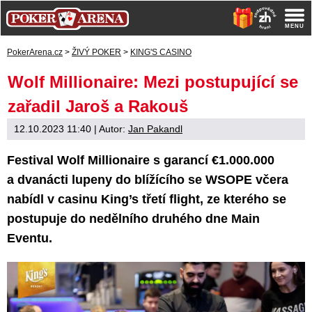
PokerArena.cz
>
ŽIVÝ POKER
>
KING'S CASINO
Wolf Millionaire: Mezi postupující se
zařadil Jaroš a Rakouš
12.10.2023 11:40
| Autor:
Jan Pakandl
Festival Wolf Millionaire s garancí €1.000.000
a dvanácti lupeny do blížícího se WSOPE včera
nabídl v casinu King’s třetí flight, ze kterého se
postupuje do nedělního druhého dne Main
Eventu.