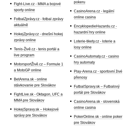
pokeru
Fight-Live.cz - MMA a bojové
sporty online
CasinoArena.cz - legální
online casina
FotbalZprávy.cz - fotbal zprávy
aktuálně
EncyklopedieHazardu.cz -
hazardní hry online
HokejZprávy.cz - dnešní hokej
zprávy online
Loterie-tikety.cz - loterie a
losy online
Tenis-Živě.cz - tenis portál a
live program
CasinoAutomaty.cz - casino
hry automaty
MotorsportŽivě.cz – Formule 1
a MotoGP online
Play-Arena.cz - sportovní živé
přenosy
BetArena.sk - online
stávkovanie pre Slovákov
FutbalSpravy.sk – Futbalový
portál pre Slovákov
FightLive.sk - Oktagon, UFC a
MMA pre Slovákov
CasinoArena.sk - slovenská
online casina
HokejSpravy.sk – Hokejové
správy pre Slovákov
PokerOnline.sk - online poker
pre Slovákov