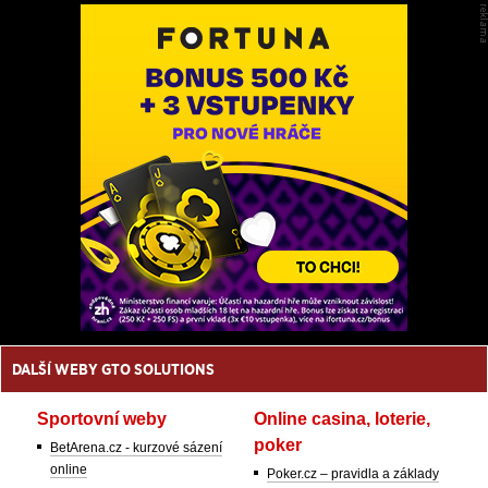
DALŠÍ WEBY GTO SOLUTIONS
Sportovní weby
Online casina, loterie,
poker
BetArena.cz - kurzové sázení
online
Poker.cz – pravidla a základy