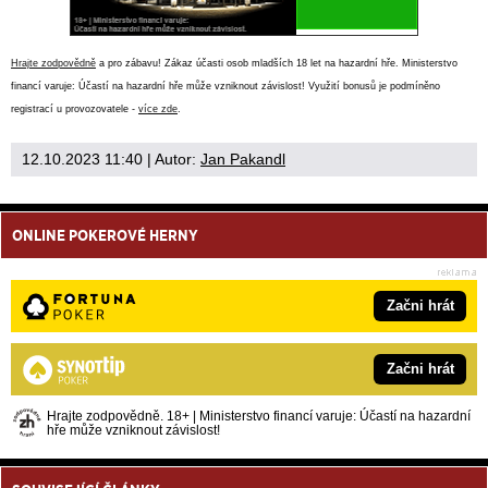
Hrajte zodpovědně
a pro zábavu! Zákaz účasti osob mladších 18 let na hazardní hře. Ministerstvo
financí varuje: Účastí na hazardní hře může vzniknout závislost! Využití bonusů je podmíněno
registrací u provozovatele -
více zde
.
12.10.2023 11:40
| Autor:
Jan Pakandl
ONLINE POKEROVÉ HERNY
Začni hrát
Začni hrát
Hrajte zodpovědně. 18+ | Ministerstvo financí varuje: Účastí na hazardní
hře může vzniknout závislost!