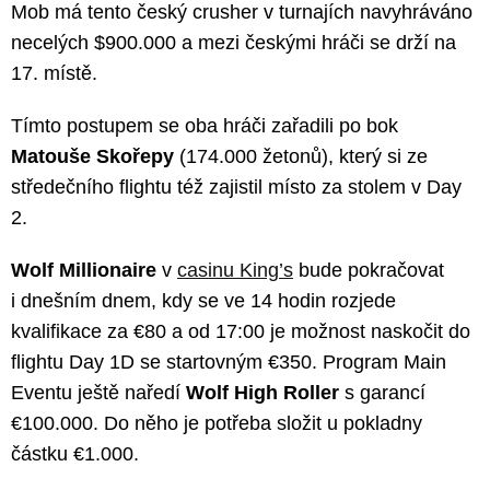
Mob má tento český crusher v turnajích navyhráváno
necelých $900.000 a mezi českými hráči se drží na
17. místě.
Tímto postupem se oba hráči zařadili po bok
Matouše Skořepy
(174.000 žetonů), který si ze
středečního flightu též zajistil místo za stolem v Day
2.
Wolf Millionaire
v
casinu King’s
bude pokračovat
i dnešním dnem, kdy se ve 14 hodin rozjede
kvalifikace za €80 a od 17:00 je možnost naskočit do
flightu Day 1D se startovným €350. Program Main
Eventu ještě naředí
Wolf High Roller
s garancí
€100.000. Do něho je potřeba složit u pokladny
částku €1.000.