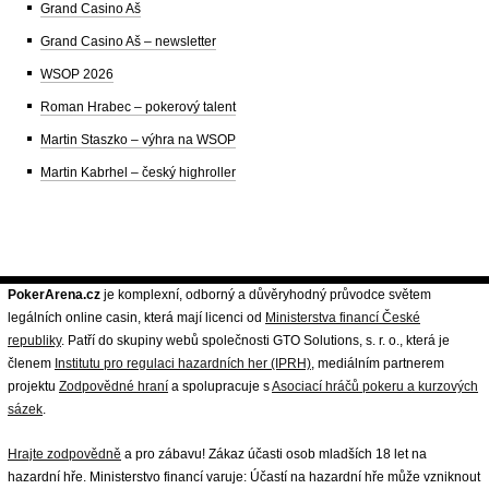
Grand Casino Aš
Grand Casino Aš – newsletter
WSOP 2026
Roman Hrabec – pokerový talent
Martin Staszko – výhra na WSOP
Martin Kabrhel – český highroller
PokerArena.cz
je komplexní, odborný a důvěryhodný průvodce světem
legálních online casin, která mají licenci od
Ministerstva financí České
republiky
. Patří do skupiny webů společnosti GTO Solutions, s. r. o., která je
členem
Institutu pro regulaci hazardních her (IPRH)
, mediálním partnerem
projektu
Zodpovědné hraní
a spolupracuje s
Asociací hráčů pokeru a kurzových
sázek
.
Hrajte zodpovědně
a pro zábavu! Zákaz účasti osob mladších 18 let na
hazardní hře. Ministerstvo financí varuje: Účastí na hazardní hře může vzniknout