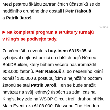
Mezi pestrou škálou zahraničních účastníků se do
nedělního druhého dne dostali i
Petr Rakouš
a
Patrik Jaroš
.
Na kompletní program a struktury turnajů
v King's se podívejte tady.
Ze včerejšího eventu s
buy-inem €315+35
si
vybojoval nejlepší pozici do dalších bojů Němec
BobDBuilder, který během večera nashromáždil
908.000 žetonů.
Petr Rakouš
si do nedělního klání
odnáší 180.000 a postupujícím s nejnižším počtem
žetonů se stal
Patrik Jaroš
. Ten se bude snažit
navázat na svůj lednový úspěch za zdmi casina
King’s, kdy zde na WSOP Circuit
trefil druhou příčku
Main Eventu za €108.000. Dle webu The Hendon