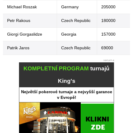
Michael Roszak
Germany
205000
Petr Rakous
Czech Republic
180000
Giorgi Gorgaslidze
Georgia
157000
Patrik Jaros
Czech Republic
69000
KOMPLETNÍ PROGRAM
turnajů
King's
Největší pokerové turnaje a nejvyšší garance
v Evropě!