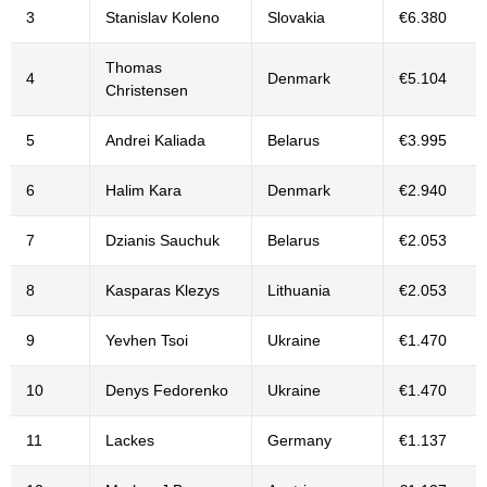
3
Stanislav Koleno
Slovakia
€6.380
Thomas
4
Denmark
€5.104
Christensen
5
Andrei Kaliada
Belarus
€3.995
6
Halim Kara
Denmark
€2.940
7
Dzianis Sauchuk
Belarus
€2.053
8
Kasparas Klezys
Lithuania
€2.053
9
Yevhen Tsoi
Ukraine
€1.470
10
Denys Fedorenko
Ukraine
€1.470
11
Lackes
Germany
€1.137