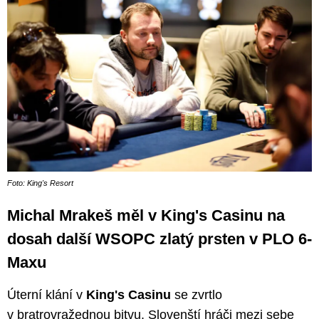
Foto: King's Resort
Michal Mrakeš měl v King's Casinu na
dosah další WSOPC zlatý prsten v PLO 6-
Maxu
Úterní klání v
King's Casinu
se zvrtlo
v bratrovražednou bitvu. Slovenští hráči mezi sebe