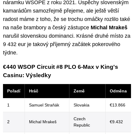
náramku WSOPE z roku 2021. Úspěchy slovenským
kamarádům samozřejmě přejeme, ale ještě větší
radost máme z toho, že se trochu omáčky rozlilo také
na naše brambory a český zástupce
Michal Mrakeš
narušil slovenskou dominanci. Krásné druhé místo za
9 432 eur je takový příjemný začátek pokerového
týdne.
€440 WSOP Circuit #8 PLO 6-Max v King's
Casinu: Výsledky
Pořadí
Hráč
Země
Odměna
1
Samuel Straňák
Slovakia
€13.866
Czech
2
Michal Mrakeš
€9.432
Republic