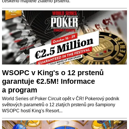
českého majitele zlatého prstenu.
WSOPC v King's o 12 prstenů
garantuje €2.5M! Informace
a program
World Series of Poker Circuit opět v ČR! Pokerový podnik
světových parametrů o 12 zlatých prstenů pro šampiony
WSOPC hostí King's Resort...