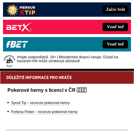
Začni hrát
Vsaď teď
Vsaď teď
Hrajte zodpovědně. 18+ | Ministerstvo financí varuje: Účastí na
hazardní hře může vzniknout závislost!
DŮLEŽITÉ INFORMACE PRO HRÁČE
Pokerové herny s licencí v ČR 🇨🇿
Synot Tip – recenze pokerové herny
Fortuna Poker – recenze pokerové herny