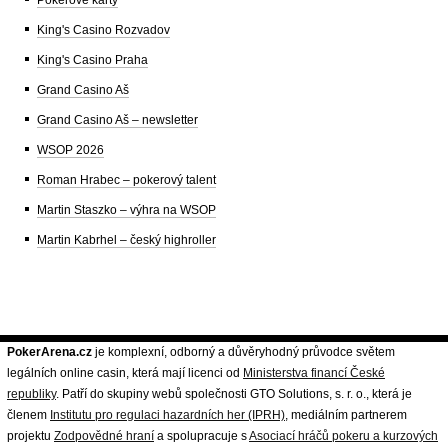
King's Casino Rozvadov
King's Casino Praha
Grand Casino Aš
Grand Casino Aš – newsletter
WSOP 2026
Roman Hrabec – pokerový talent
Martin Staszko – výhra na WSOP
Martin Kabrhel – český highroller
PokerArena.cz
je komplexní, odborný a důvěryhodný průvodce světem
legálních online casin, která mají licenci od
Ministerstva financí České
republiky
. Patří do skupiny webů společnosti GTO Solutions, s. r. o., která je
členem
Institutu pro regulaci hazardních her (IPRH)
, mediálním partnerem
projektu
Zodpovědné hraní
a spolupracuje s
Asociací hráčů pokeru a kurzových