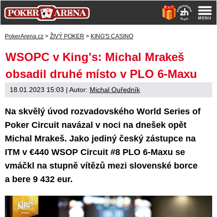
PokerArena.cz
>
ŽIVÝ POKER
>
KING'S CASINO
WSOPC v King's: Michal Mrakeš
obsadil druhé místo v PLO 6-Maxu
18.01.2023 15:03
| Autor:
Michal Ouředník
Na skvělý úvod rozvadovského World Series of
Poker Circuit navázal v noci na dnešek opět
Michal Mrakeš. Jako jediný český zástupce na
ITM v €440 WSOP Circuit #8 PLO 6-Maxu se
vmáčkl na stupně vítězů mezi slovenské borce
a bere 9 432 eur.