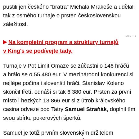
pustili jen českého “bratra” Michala Mrakeše a udělali
tak z osmého turnaje o prsten československou
záležitost.
Na kompletní program a struktury turnajů
v King's se podívejte tady.
Turnaje v
Pot Limit Omaze
se zúčastnilo 146 hráčů
a hrálo se o 55 480 eur. V mezinárodní konkurenci si
nejlépe počínali slovenští hráči. Stanislav Koleno
skončil třetí, odnáší si tak 6 380 eur. Prsten za první
místo i hezkých 13 866 eur si z útrob královského
casina odveze pod Tatry
Samuel Straňák
, doplnil tím
svou sbírku pokerových šperků.
Samuel je totiž prvním slovenským držitelem