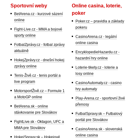
Sportovní weby
Online casina, loterie,
poker
BetArena.cz - kurzové sázení
online
Poker.cz – pravidla a základy
pokeru
Fight-Live.cz - MMA a bojové
sporty online
CasinoArena.cz - legální
online casina
FotbalZprávy.cz - fotbal zprávy
aktuálně
EncyklopedieHazardu.cz -
hazardní hry online
HokejZprávy.cz - dnešní hokej
zprávy online
Loterie-tikety.cz - loterie a
losy online
Tenis-Živě.cz - tenis portál a
live program
CasinoAutomaty.cz - casino
hry automaty
MotorsportŽivě.cz – Formule 1
a MotoGP online
Play-Arena.cz - sportovní živé
přenosy
BetArena.sk - online
stávkovanie pre Slovákov
FutbalSpravy.sk – Futbalový
portál pre Slovákov
FightLive.sk - Oktagon, UFC a
MMA pre Slovákov
CasinoArena.sk - slovenská
online casina
HokejSpravy.sk – Hokejové