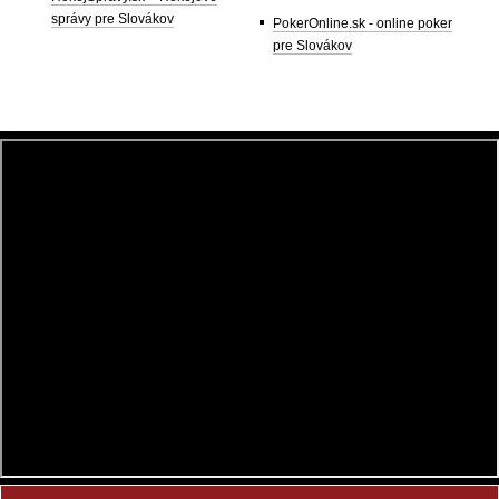
správy pre Slovákov
PokerOnline.sk - online poker
pre Slovákov