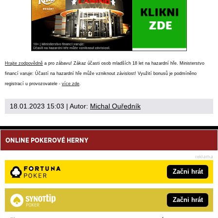
Hrajte zodpovědně
a pro zábavu! Zákaz účasti osob mladších 18 let na hazardní hře. Ministerstvo
financí varuje: Účastí na hazardní hře může vzniknout závislost! Využití bonusů je podmíněno
registrací u provozovatele -
více zde
.
18.01.2023 15:03
| Autor:
Michal Ouředník
ONLINE POKEROVÉ HERNY
Začni hrát
Začni hrát