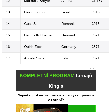
12
Markus J Breyer
Austria
€1.137
13
Destructor55
Israel
€915
14
Gusti Sas
Romania
€915
15
Dennis Kobberoe
Denmark
€871
16
Quirin Zech
Germany
€871
17
Angelo Sisca
Italy
€871
KOMPLETNÍ PROGRAM
turnajů
King's
Největší pokerové turnaje a nejvyšší garance
v Evropě!